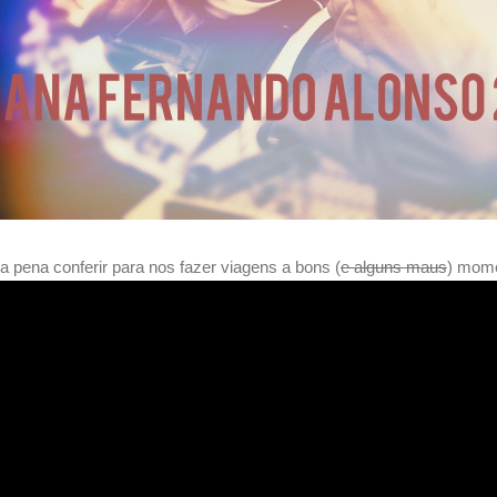
 a pena conferir para nos fazer viagens a bons (
e alguns maus
) mome