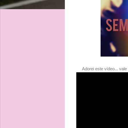
Adorei este vídeo... vale