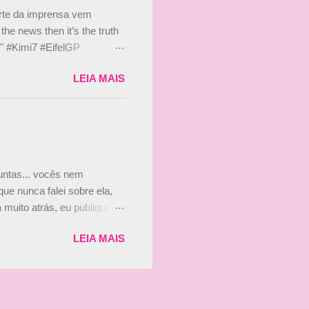
s, r...
arte da imprensa vem
he news then it’s the truth
e." #Kimi7 #EifelGP
 2020 Abaixo, o Romain
LEIA MAIS
m mate? 🙌 Over to you,
2020 Beijinhos, Ludy
guntas... vocês nem
ue nunca falei sobre ela,
muito atrás, eu publiquei
ndo que a menina ao lado de
LEIA MAIS
vam que a Viviane Senna
ias, e todo mundo acabou
is da Paula. Que alegria!!!!
os mais a mocinha. Vick