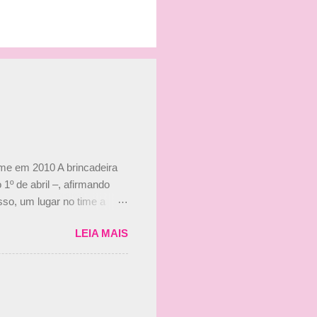
ime em 2010 A brincadeira
 1º de abril –, afirmando
so, um lugar no time a
etor da escuderia. O
LEIA MAIS
 Bruno Senna em 2010. "Na
 de ter assinado com Bruno
 nada contra o filho do
 disse ainda que a suposta
 suposto 15% de