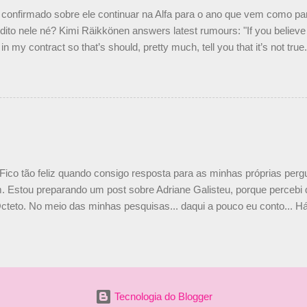
nto seria menor do que aquilo que outros pilotos podem trazer: italiano
confirmado sobre ele continuar na Alfa para o ano que vem como p
ito nele né? Kimi Räikkönen answers latest rumours: "If you believe t
in my contract so that’s should, pretty much, tell you that it’s not tru
tter.com/77EDVn39Ia — Kimi Räikkönen #7 (@FansOfKR) October 8,
man estar há tantos anos na F1. What is it like to have Kimi as a tea
 #F1 pic.twitter.com/GSAu1LWnwW — Formula 1 (@F1) October 8, 
 Fico tão feliz quando consigo resposta para as minhas próprias per
 Estou preparando um post sobre Adriane Galisteu, porque percebi q
cteto. No meio das minhas pesquisas... daqui a pouco eu conto... Há 
 aqui: Na época, rendeu um burburinho, porque legendei a foto, dize
 sua irmã caçula, Paula Senna. Fui questionada, porque todos acha
nas 2 filhos (Bruno e Bianca). Mas no final, mostrei outras referênc
o, que Ayrton tinha 3 sobrinhos. Hoje, finalmente, achei fotinhos atua
 Bonitinha, né? Bobeira, mas fiquei feliz. Acho que em 2010, verem
Tecnologia do Blogger