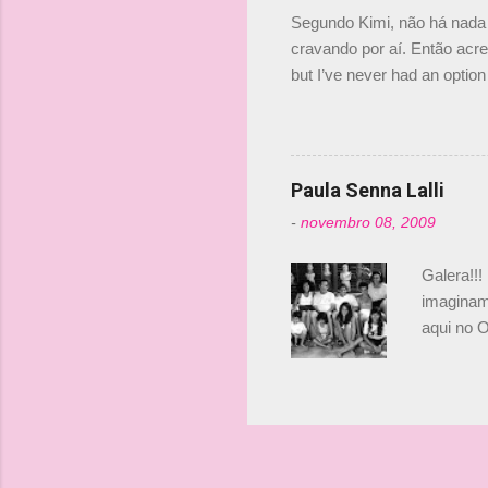
investime
Segundo Kimi, não há nada 
cravando por aí. Então acred
but I’ve never had an option 
#AlfaRomeoRacing pic.twi
falando sobre o fato do Ice
@RGrosjean ! #EifelGP 🇩
Paula Senna Lalli
-
novembro 08, 2009
Galera!!!
imaginam.
aqui no O
esta foto
Bruno, é
tinha ape
entendend
Vamos lá!