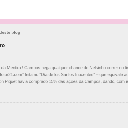
deste blog
ro
a da Mentira ! Campos nega qualquer chance de Nelsinho correr no t
Motor21.com” feita no "Día de los Santos Inocentes" – que equivale ao
on Piquet havia comprado 15% das ações da Campos, dando, com is
Piquet, foi esclarecida de uma vez por todas por Daniele Audetto, dir
 foi taxativo ao declarar que o brasileiro não será o companheiro de
 nós recebemos uma oferta de Piquet", admitiu Audetto. “Mas depois
o podemos ter dois brasileiros”, explicou, dizendo ainda que não tem
o Nelson Piquet. “Ele é um bom piloto, rápido e experiente.” Audetto
e parte da Campos feita por Piquet não corresponde à realidade. “O