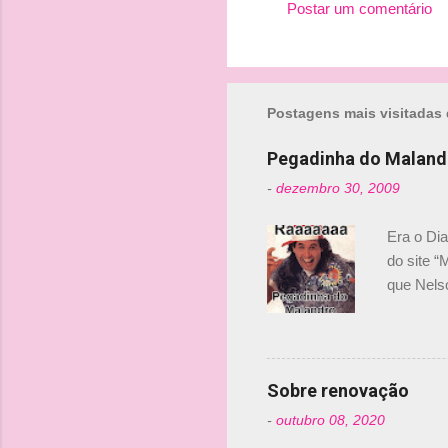
Postar um comentário
n
t
á
r
Postagens mais visitadas 
i
Pegadinha do Maland
o
-
dezembro 30, 2009
s
Era o Di
do site “
que Nels
Nelsinho 
dirigente
verdade,
Senna, nã
Sobre renovação
tricampeã
-
outubro 08, 2020
compra d