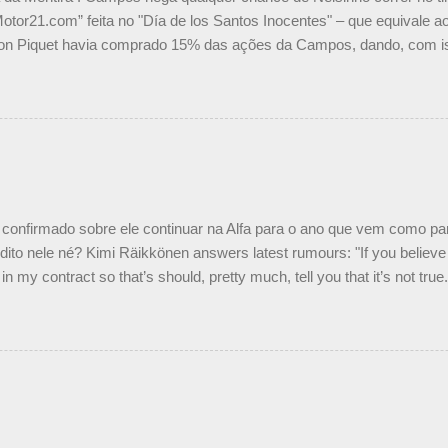
Motor21.com” feita no "Día de los Santos Inocentes" – que equivale ao
on Piquet havia comprado 15% das ações da Campos, dando, com is
Piquet, foi esclarecida de uma vez por todas por Daniele Audetto, dir
 foi taxativo ao declarar que o brasileiro não será o companheiro de
 nós recebemos uma oferta de Piquet", admitiu Audetto. “Mas depois
o podemos ter dois brasileiros”, explicou, dizendo ainda que não tem
o Nelson Piquet. “Ele é um bom piloto, rápido e experiente.” Audetto
e parte da Campos feita por Piquet não corresponde à realidade. “O
nto seria menor do que aquilo que outros pilotos podem trazer: italiano
confirmado sobre ele continuar na Alfa para o ano que vem como p
ito nele né? Kimi Räikkönen answers latest rumours: "If you believe t
in my contract so that’s should, pretty much, tell you that it’s not tru
tter.com/77EDVn39Ia — Kimi Räikkönen #7 (@FansOfKR) October 8,
man estar há tantos anos na F1. What is it like to have Kimi as a tea
 #F1 pic.twitter.com/GSAu1LWnwW — Formula 1 (@F1) October 8, 