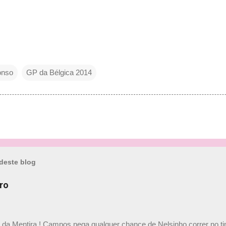
onso
GP da Bélgica 2014
deste blog
ro
a da Mentira ! Campos nega qualquer chance de Nelsinho correr no t