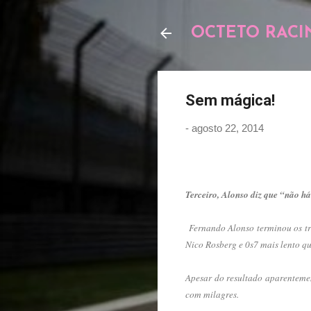
OCTETO RACI
Sem mágica!
-
agosto 22, 2014
Terceiro, Alonso diz que “não h
Fernando Alonso terminou os tre
Nico Rosberg e 0s7 mais lento q
Apesar do resultado aparentemen
com milagres.