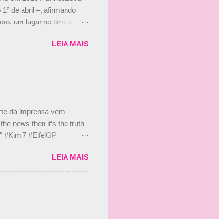
 1º de abril –, afirmando
so, um lugar no time a
etor da escuderia. O
LEIA MAIS
 Bruno Senna em 2010. "Na
 de ter assinado com Bruno
 nada contra o filho do
 disse ainda que a suposta
 suposto 15% de
s, r...
arte da imprensa vem
he news then it’s the truth
e." #Kimi7 #EifelGP
 2020 Abaixo, o Romain
LEIA MAIS
m mate? 🙌 Over to you,
2020 Beijinhos, Ludy