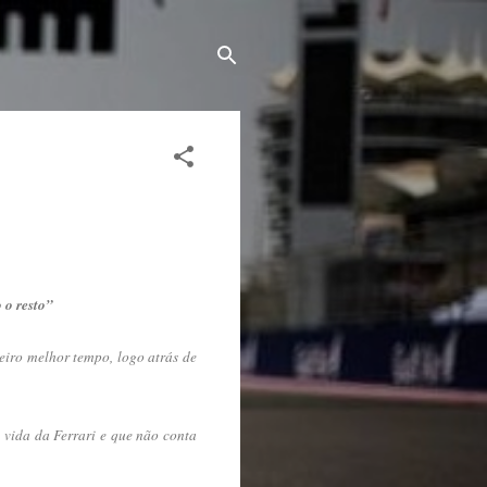
 o resto”
eiro melhor tempo, logo atrás de
 vida da Ferrari e que não conta