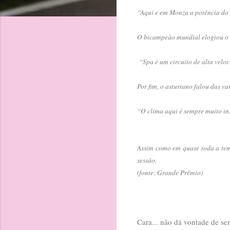
“Aqui e em Monza a potência do 
O bicampeão mundial elogiou o t
“Spa é um circuito de alta veloc
Por fim, o asturiano falou das v
“O clima aqui é sempre muito in
Assim como em quase toda a temp
sessão.
(fonte: Grande Prêmio)
Cara... não dá vontade de sen