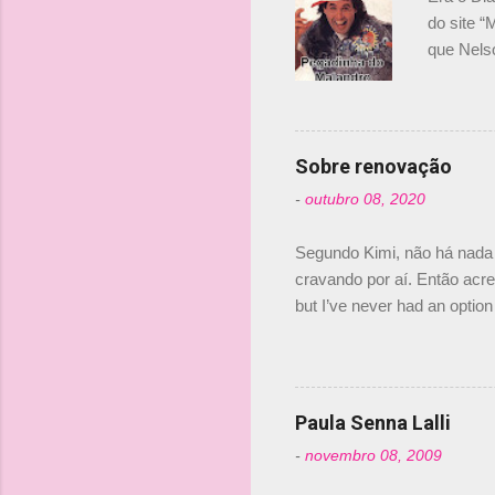
i
do site “
o
que Nels
Nelsinho 
s
dirigente
verdade,
Senna, nã
Sobre renovação
tricampeã
-
outubro 08, 2020
compra d
investime
Segundo Kimi, não há nada 
cravando por aí. Então acred
but I’ve never had an option 
#AlfaRomeoRacing pic.twi
falando sobre o fato do Ice
@RGrosjean ! #EifelGP 🇩
Paula Senna Lalli
-
novembro 08, 2009