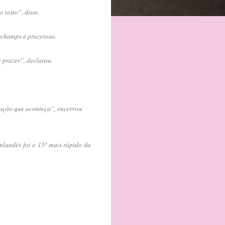
resto”, disse.
rchamps é prazeroso.
 prazer”, declarou.
uação que aconteça”, encerrou.
nlandês foi o 15º mais rápido da