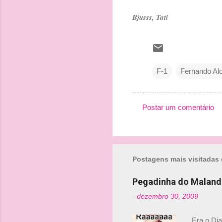
Bjusss, Tati
F-1
Fernando Al
Postar um comentário
C
o
m
Postagens mais visitadas 
e
n
Pegadinha do Maland
t
-
dezembro 30, 2009
á
r
Era o Di