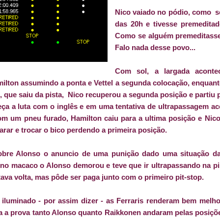
Nico vaiado no pódio, como se
das 20h e tivesse premeditad
Como se alguém premeditasse 
Falo nada desse povo...
Com sol, a largada aconte
lton assumindo a ponta e Vettel a segunda colocação, enquanto
, que saiu da pista, Nico recuperou a segunda posição e partiu
ça a luta com o inglês e em uma tentativa de ultrapassagem ac
m um pneu furado, Hamilton caiu para a ultima posição e Nic
parar e trocar o bico perdendo a primeira posição.
obre Alonso o anuncio de uma punição dado uma situação d
 no macaco o Alonso demorou e teve que ir ultrapassando na pi
tava volta, mas pôde ser paga junto com o primeiro pit-stop.
 iluminado - por assim dizer - as Ferraris renderam bem melh
 a prova tanto Alonso quanto Raikkonen andaram pelas posiçõe