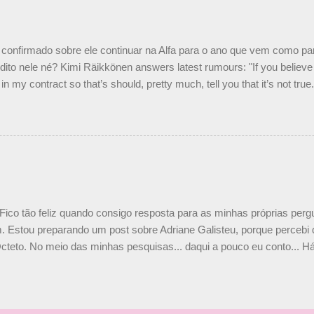
o Nelson Piquet. “Ele é um bom piloto, rápido e experiente.” Audetto
e parte da Campos feita por Piquet não corresponde à realidade. “O
nto seria menor do que aquilo que outros pilotos podem trazer: italiano
confirmado sobre ele continuar na Alfa para o ano que vem como p
ito nele né? Kimi Räikkönen answers latest rumours: "If you believe t
in my contract so that’s should, pretty much, tell you that it’s not tru
tter.com/77EDVn39Ia — Kimi Räikkönen #7 (@FansOfKR) October 8,
man estar há tantos anos na F1. What is it like to have Kimi as a tea
 #F1 pic.twitter.com/GSAu1LWnwW — Formula 1 (@F1) October 8, 
 Fico tão feliz quando consigo resposta para as minhas próprias per
 Estou preparando um post sobre Adriane Galisteu, porque percebi q
cteto. No meio das minhas pesquisas... daqui a pouco eu conto... Há 
 aqui: Na época, rendeu um burburinho, porque legendei a foto, dize
 sua irmã caçula, Paula Senna. Fui questionada, porque todos acha
nas 2 filhos (Bruno e Bianca). Mas no final, mostrei outras referênc
o, que Ayrton tinha 3 sobrinhos. Hoje, finalmente, achei fotinhos atua