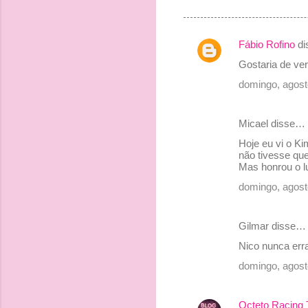
Fábio Rofino
di
C
Gostaria de ve
o
domingo, agost
m
e
Micael disse…
n
Hoje eu vi o Ki
t
não tivesse que 
Mas honrou o l
á
r
domingo, agost
i
o
Gilmar disse…
s
Nico nunca err
domingo, agost
Octeto Racing