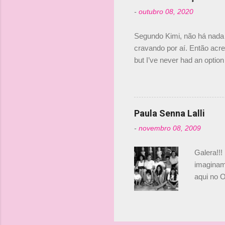
tricampeã
-
outubro 08, 2020
compra d
investime
Segundo Kimi, não há nada 
cravando por aí. Então acred
but I’ve never had an option 
#AlfaRomeoRacing pic.twi
falando sobre o fato do Ice
@RGrosjean ! #EifelGP 🇩
Paula Senna Lalli
-
novembro 08, 2009
Galera!!!
imaginam.
aqui no O
esta foto
Bruno, é
tinha ape
entendend