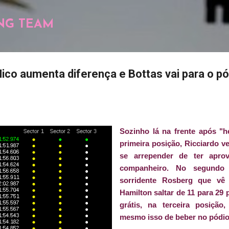
Pular para o conteúdo principal
NG TEAM
Nico aumenta diferença e Bottas vai para o p
Sozinho lá na frente após "h
primeira posição, Ricciardo v
se arrepender de ter apr
companheiro. No segundo
sorridente Rosberg que vê 
Hamilton saltar de 11 para 29
grátis, na terceira posição
mesmo isso de beber no pódio