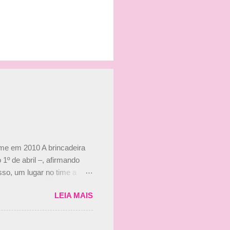
ime em 2010 A brincadeira
 1º de abril –, afirmando
so, um lugar no time a
etor da escuderia. O
LEIA MAIS
 Bruno Senna em 2010. "Na
 de ter assinado com Bruno
 nada contra o filho do