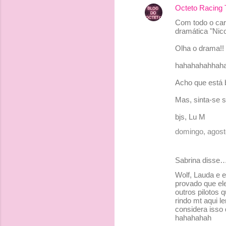
Octeto Racing
Com todo o car
dramática "Nic
Olha o drama!!
hahahahahhah
Acho que está
Mas, sinta-se 
bjs, Lu M
domingo, agost
Sabrina disse
Wolf, Lauda e e
provado que el
outros pilotos 
rindo mt aqui l
considera isso
hahahahah