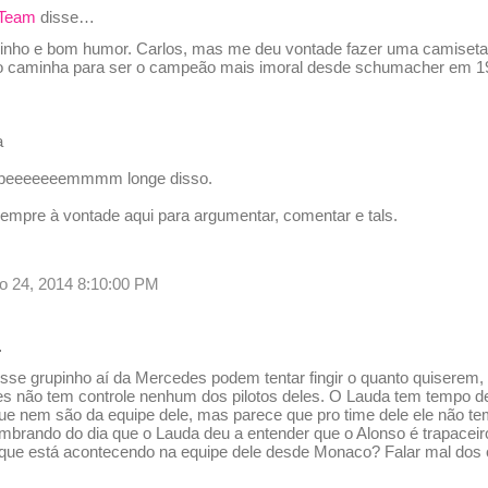
 Team
disse…
inho e bom humor. Carlos, mas me deu vontade fazer uma camiseta
o caminha para ser o campeão mais imoral desde schumacher em 19
a
 beeeeeeemmmm longe disso.
sempre à vontade aqui para argumentar, comentar e tals.
o 24, 2014 8:10:00 PM
…
sse grupinho aí da Mercedes podem tentar fingir o quanto quiserem,
es não tem controle nenhum dos pilotos deles. O Lauda tem tempo de
que nem são da equipe dele, mas parece que pro time dele ele não t
embrando do dia que o Lauda deu a entender que o Alonso é trapaceir
 que está acontecendo na equipe dele desde Monaco? Falar mal dos o