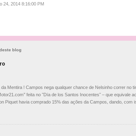
o 24, 2014 8:16:00 PM
deste blog
ro
a da Mentira ! Campos nega qualquer chance de Nelsinho correr no t
Motor21.com” feita no "Día de los Santos Inocentes" – que equivale ao
on Piquet havia comprado 15% das ações da Campos, dando, com is
Piquet, foi esclarecida de uma vez por todas por Daniele Audetto, dir
 foi taxativo ao declarar que o brasileiro não será o companheiro de
 nós recebemos uma oferta de Piquet", admitiu Audetto. “Mas depois
o podemos ter dois brasileiros”, explicou, dizendo ainda que não tem