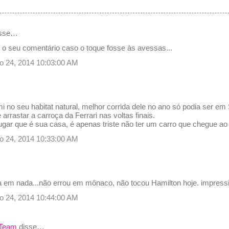
sse…
r o seu comentário caso o toque fosse às avessas...
o 24, 2014 10:03:00 AM
mi no seu habitat natural, melhor corrida dele no ano só podia ser e
arrastar a carroça da Ferrari nas voltas finais.
ugar que é sua casa, é apenas triste não ter um carro que chegue ao
o 24, 2014 10:33:00 AM
a em nada...não errou em mônaco, não tocou Hamilton hoje. impress
o 24, 2014 10:44:00 AM
 Team
disse…