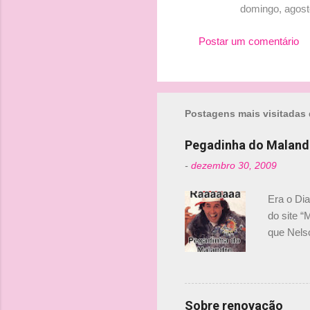
domingo, agost
Postar um comentário
Postagens mais visitadas 
Pegadinha do Maland
-
dezembro 30, 2009
Era o Di
do site “
que Nels
Nelsinho 
dirigente
verdade,
Senna, nã
Sobre renovação