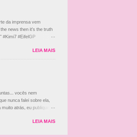
 disse ainda que a suposta
 suposto 15% de
s, r...
arte da imprensa vem
he news then it’s the truth
e." #Kimi7 #EifelGP
 2020 Abaixo, o Romain
LEIA MAIS
m mate? 🙌 Over to you,
2020 Beijinhos, Ludy
guntas... vocês nem
ue nunca falei sobre ela,
muito atrás, eu publiquei
ndo que a menina ao lado de
LEIA MAIS
vam que a Viviane Senna
ias, e todo mundo acabou
is da Paula. Que alegria!!!!