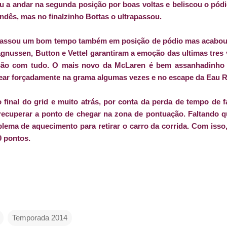
u a andar na segunda posição por boas voltas e beliscou o pódi
andês, mas no finalzinho Bottas o ultrapassou.
assou um bom tempo também em posição de pódio mas acabou 
agnussen, Button e Vettel garantiram a emoção das ultimas tres
ição com tudo. O mais novo da McLaren é bem assanhadinho 
ar forçadamente na grama algumas vezes e no escape da Eau 
o final do grid e muito atrás, por conta da perda de tempo de 
recuperar a ponto de chegar na zona de pontuação. Faltando qua
ema de aquecimento para retirar o carro da corrida. Com isso, 
9 pontos.
Temporada 2014