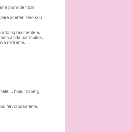
ma porra de título.
para acertar. Não sou
erado oq realmente é,
osto ainda por muitos.
va na frente.
ele.... hoje, rosberg
aiou fervorosamente.