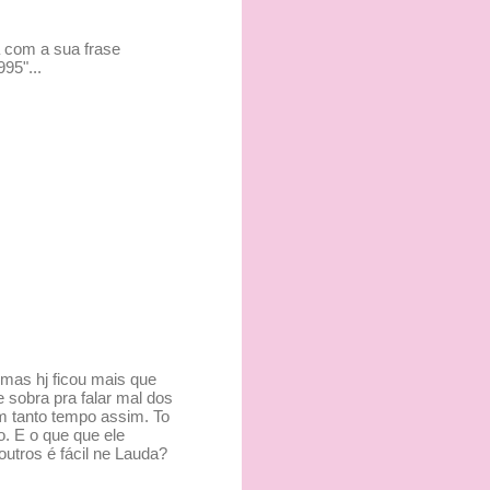
 com a sua frase
95"...
 mas hj ficou mais que
 sobra pra falar mal dos
em tanto tempo assim. To
o. E o que que ele
utros é fácil ne Lauda?