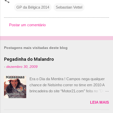
GP da Bélgica 2014
Sebastian Vettel
Postar um comentário
C
o
m
Postagens mais visitadas deste blog
e
n
Pegadinha do Malandro
t
-
dezembro 30, 2009
á
Era o Dia da Mentira ! Campos nega qualquer
r
chance de Nelsinho correr no time em 2010 A
i
brincadeira do site “Motor21.com” feita no "Día
o
de los Santos Inocentes" – que equivale ao 1º
s
LEIA MAIS
de abril –, afirmando que Nelson Piquet havia
comprado 15% das ações da Campos, dando,