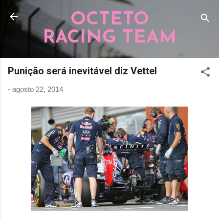
Pular para o conteúdo principal
OCTETO
RACING TEAM
Punição será inevitável diz Vettel
-
agosto 22, 2014