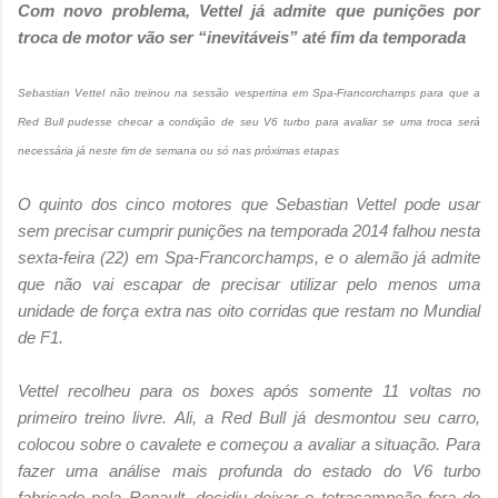
Com novo problema, Vettel já admite que punições por
troca de motor vão ser “inevitáveis” até fim da temporada
Sebastian Vettel não treinou na sessão vespertina em Spa-Francorchamps para que a
Red Bull pudesse checar a condição de seu V6 turbo para avaliar se uma troca será
necessária já neste fim de semana ou só nas próximas etapas
O quinto dos cinco motores que Sebastian Vettel pode usar
sem precisar cumprir punições na temporada 2014 falhou nesta
sexta-feira (22) em Spa-Francorchamps, e o alemão já admite
que não vai escapar de precisar utilizar pelo menos uma
unidade de força extra nas oito corridas que restam no Mundial
de F1.
Vettel recolheu para os boxes após somente 11 voltas no
primeiro treino livre. Ali, a Red Bull já desmontou seu carro,
colocou sobre o cavalete e começou a avaliar a situação. Para
fazer uma análise mais profunda do estado do V6 turbo
fabricado pela Renault, decidiu deixar o tetracampeão fora do