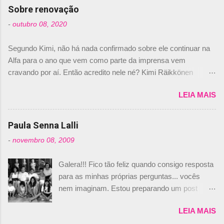
com isso, um lugar no time a Nelsinho Piquet,
Sobre renovação
foi esclarecida de uma vez por todas por
-
outubro 08, 2020
Daniele Audetto, diretor da escuderia. O
dirigente foi taxativo ao declarar que o brasileiro
Segundo Kimi, não há nada confirmado sobre ele continuar na
não será o companheiro de Bruno Senna em
Alfa para o ano que vem como parte da imprensa vem
2010. "Na verdade, nós recebemos uma oferta
cravando por aí. Então acredito nele né? Kimi Räikkönen
de Piquet", admitiu Audetto. “Mas depois de ter
answers latest rumours: "If you believe the news then it’s the
assinado com Bruno Senna, não podemos ter
LEIA MAIS
truth but I’ve never had an option in my contract so that’s
dois brasileiros”, explicou, dizendo ainda que
should, pretty much, tell you that it’s not true." #Kimi7 #EifelGP
não tem nada contra o filho do tricampeão
#AlfaRomeoRacing pic.twitter.com/77EDVn39Ia — Kimi
Paula Senna Lalli
Nelson Piquet. “Ele é um bom piloto, rápido e
Räikkönen #7 (@FansOfKR) October 8, 2020 Abaixo, o
experiente.” Audetto disse ainda que a suposta
-
novembro 08, 2009
Romain falando sobre o fato do Iceman estar há tantos anos na
compra de parte da Campos feita por Piquet
F1. What is it like to have Kimi as a team mate? 🙌 Over to you,
não corresponde à realidade. “O suposto 15%
Galera!!! Fico tão feliz quando consigo resposta
@RGrosjean ! #EifelGP 🇩🇪 #F1
de investimento seria menor do que aquilo que
para as minhas próprias perguntas... vocês
pic.twitter.com/GSAu1LWnwW — Formula 1 (@F1) October 8,
outros pilotos podem trazer: italianos, r...
nem imaginam. Estou preparando um post
2020 Beijinhos, Ludy
sobre Adriane Galisteu, porque percebi que
LEIA MAIS
nunca falei sobre ela, aqui no Octeto. No meio