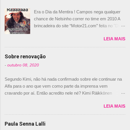
Era o Dia da Mentira ! Campos nega qualquer
chance de Nelsinho correr no time em 2010 A
brincadeira do site “Motor21.com” feita no "Día
de los Santos Inocentes" – que equivale ao 1º
LEIA MAIS
de abril –, afirmando que Nelson Piquet havia
comprado 15% das ações da Campos, dando,
com isso, um lugar no time a Nelsinho Piquet,
Sobre renovação
foi esclarecida de uma vez por todas por
-
outubro 08, 2020
Daniele Audetto, diretor da escuderia. O
dirigente foi taxativo ao declarar que o brasileiro
Segundo Kimi, não há nada confirmado sobre ele continuar na
não será o companheiro de Bruno Senna em
Alfa para o ano que vem como parte da imprensa vem
2010. "Na verdade, nós recebemos uma oferta
cravando por aí. Então acredito nele né? Kimi Räikkönen
de Piquet", admitiu Audetto. “Mas depois de ter
answers latest rumours: "If you believe the news then it’s the
assinado com Bruno Senna, não podemos ter
LEIA MAIS
truth but I’ve never had an option in my contract so that’s
dois brasileiros”, explicou, dizendo ainda que
should, pretty much, tell you that it’s not true." #Kimi7 #EifelGP
não tem nada contra o filho do tricampeão
#AlfaRomeoRacing pic.twitter.com/77EDVn39Ia — Kimi
Paula Senna Lalli
Nelson Piquet. “Ele é um bom piloto, rápido e
Räikkönen #7 (@FansOfKR) October 8, 2020 Abaixo, o