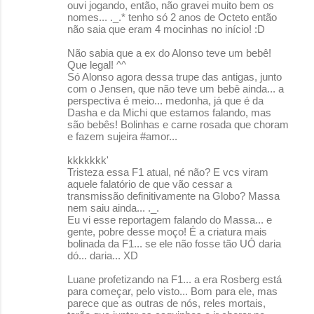
ouvi jogando, então, não gravei muito bem os
nomes... ._.* tenho só 2 anos de Octeto então
não saia que eram 4 mocinhas no início! :D
Não sabia que a ex do Alonso teve um bebê!
Que legal! ^^
Só Alonso agora dessa trupe das antigas, junto
com o Jensen, que não teve um bebê ainda... a
perspectiva é meio... medonha, já que é da
Dasha e da Michi que estamos falando, mas
são bebês! Bolinhas e carne rosada que choram
e fazem sujeira #amor...
kkkkkkk'
Tristeza essa F1 atual, né não? E vcs viram
aquele falatório de que vão cessar a
transmissão definitivamente na Globo? Massa
nem saiu ainda... ._.
Eu vi esse reportagem falando do Massa... e
gente, pobre desse moço! É a criatura mais
bolinada da F1... se ele não fosse tão UÓ daria
dó... daria... XD
Luane profetizando na F1... a era Rosberg está
para começar, pelo visto... Bom para ele, mas
parece que as outras de nós, reles mortais,