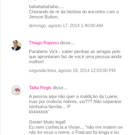
C
hahahahahaha.....
o
Chorando de rir da história do encontro com o
Jenson Button.
m
domingo, agosto 17, 2014 1:40:00 AM
e
n
Thiago Raposo
disse…
t
Parabéns Vick - saber perdoar as amigas pelo
á
que aprontaram faz de você uma pessoa ainda
r
melhor!
i
segunda-feira, agosto 18, 2014 12:03:00 PM
o
s
Talita Regis
disse…
A pessoa aqui não quer a maldição da Luane,
mas por motivos nobres, viu??? Não separarei
nenhuma família... :P
kkkkkkkk'
Gente! Muito legal!
Eu nem conhecia a Vivian... *não me matem se
não for esse o nome, o Podcast foi longo e eu