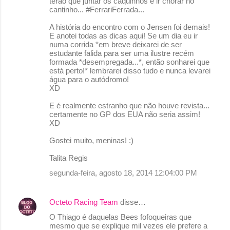
terão que juntar os caquinhos e ir chorar no
cantinho... #FerrariFerrada...
A história do encontro com o Jensen foi demais!
E anotei todas as dicas aqui! Se um dia eu ir
numa corrida *em breve deixarei de ser
estudante falida para ser uma ilustre recém
formada *desempregada...*, então sonharei que
está perto!* lembrarei disso tudo e nunca levarei
água para o autódromo!
XD
E é realmente estranho que não houve revista...
certamente no GP dos EUA não seria assim!
XD
Gostei muito, meninas! :)
Talita Regis
segunda-feira, agosto 18, 2014 12:04:00 PM
Octeto Racing Team
disse…
O Thiago é daquelas Bees fofoqueiras que
mesmo que se explique mil vezes ele prefere a