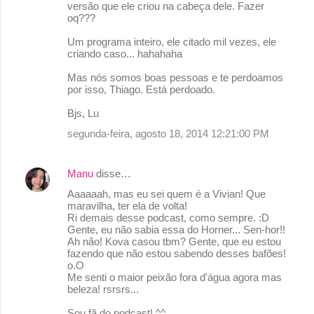
versão que ele criou na cabeça dele. Fazer
oq???
Um programa inteiro, ele citado mil vezes, ele
criando caso... hahahaha
Mas nós somos boas pessoas e te perdoamos
por isso, Thiago. Está perdoado.
Bjs, Lu
segunda-feira, agosto 18, 2014 12:21:00 PM
Manu
disse…
Aaaaaah, mas eu sei quem é a Vivian! Que
maravilha, ter ela de volta!
Ri demais desse podcast, como sempre. :D
Gente, eu não sabia essa do Horner... Sen-hor!!
Ah não! Kova casou tbm? Gente, que eu estou
fazendo que não estou sabendo desses bafões!
o.O
Me senti o maior peixão fora d'água agora mas
beleza! rsrsrs...
Sou fã do podcast! ^^