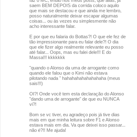
faz o MC, então nos meus posts, que aliás, já
saem BEM DEPOIS da corrida coloco aquilo
que mais se destacou e que ainda me lembro,
posso naturalmente deixar escapar algumas
coisas... ou às vezes eu simplesmente não
acho interessante falar.
E por que eu falaria do Bottas?! O que ele fez de
tão impressionante para eu falar dele?! O dia
que ele fizer algo realmente relevante eu posso
até falar... Oops, mas eu falei dele!!! E do
Massa!!! kkkkkkk
"quando o Alonso da uma de arrogante como
quando ele falou que o Kimi não estava
pilotando nada " hahahahahahahahaha (meus
sais!!!)
OI?! Onde você tem esta declaração do Alonso
"dando uma de arrogante" de que eu NUNCA
vi?!
Bom se vc tiver, eu agradeço pois já tive dias
mais em que minha leitura sobre F1 e Alonso
estava mais em dia. Va que deixei isso passar...
não é?!! Me ajuda!