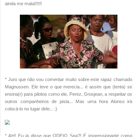
ainda me mata!!!!!!
* Juro que não vou comentar muito sobre este rapaz chamado
Magnussen. Ele teve o que merecia... é assim que (tenta) se
ensina(r) para pilotos como ele, Perez, Grosjean, a respeitar os
outros companheiros de pista... Mas uma hora Alonso irá
colocá-lo no lugar dele... ;)
* AH! Eu já disse que ODEIO Spa?! É impressionante como