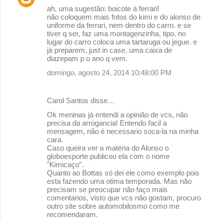
ah, uma sugestão: boicote à ferrari!
não coloquem mais fotos do kimi e do alonso de
uniforme da ferrari, nem dentro do carro. e se
tiver q ser, faz uma montagenzinha, tipo, no
lugar do carro coloca uma tartaruga ou jegue. e
já preparem, just in case, uma caixa de
diazepam p o ano q vem.
domingo, agosto 24, 2014 10:48:00 PM
Carol Santos disse…
Ok meninas já entendi a opinião de vcs, não
precisa da arrogancia! Entendo facil a
mensagem, não é necessario soca-la na minha
cara.
Caso queira ver a matéria do Alonso o
globoesporte publicou ela com o nome
"Kimicaço".
Quanto ao Bottas só dei ele como exemplo pois
esta fazendo uma otima temporada. Mas não
precisam se preocupar não faço mais
comentarios, visto que vcs não gostam, procuro
outro site sobre automobilosmo como me
recomendaram.