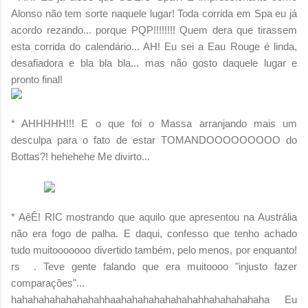
Alonso não tem sorte naquele lugar! Toda corrida em Spa eu já
acordo rezando... porque PQP!!!!!!!! Quem dera que tirassem
esta corrida do calendário... AH! Eu sei a Eau Rouge é linda,
desafiadora e bla bla bla... mas não gosto daquele lugar e
pronto final!
* AHHHHH!!! E o que foi o Massa arranjando mais um
desculpa para o fato de estar TOMANDOOOOOOOOO do
Bottas?! hehehehe Me divirto...
* AêÊ! RIC mostrando que aquilo que apresentou na Austrália
não era fogo de palha. E daqui, confesso que tenho achado
tudo muitooooooo divertido também, pelo menos, por enquanto!
rs . Teve gente falando que era muitoooo "injusto fazer
comparações"...
hahahahahahahahahhaahahahahahahahahhahahahahaha Eu