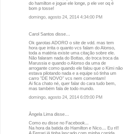
do hamilton e jogue ele longe, p ele ver oq é
o
bom p tosse!
s
domingo, agosto 24, 2014 4:34:00 PM
Carol Santos disse…
Ok garotas ADORO o site de vdd. mas tem
hora que irrita o quanto vcs falam do Alonso,
toda a matéria existe uma citação sobre ele.
Não falaram nada do Bottas, do troca troca da
Marussia e quando o Alonso da uma de
arrogante como quando ele falou que o Kimi não
estava pilotando nada e a equipe só tinha um
carro "DE NOVO" vcs nem comentam!
Ai fica chato né, quer falar do cara tudo bem,
mas também fala de todo mundo.
domingo, agosto 24, 2014 6:09:00 PM
Ângela Lima disse…
Como eu disse no Facebook...
Na hora da batida do Hamilton e Nico.... Eu ri!!
A Ferrari já tinha lascado com minha corrida