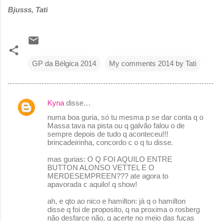
Bjusss, Tati
GP da Bélgica 2014
My comments 2014 by Tati
Kyna
disse…
C
numa boa guria, só tu mesma p se dar conta q o
o
Massa tava na pista ou q galvão falou o de
sempre depois de tudo q aconteceu!!!
m
brincadeirinha, concordo c o q tu disse.
e
mas gurias: O Q FOI AQUILO ENTRE
n
BUTTON ALONSO VETTEL E O
MERDESEMPREEN??? ate agora to
t
apavorada c aquilo! q show!
á
ah, e qto ao nico e hamilton: já q o hamilton
r
disse q foi de proposito, q na proxima o rosberg
não desfarce não, q acerte no meio das fuças
i