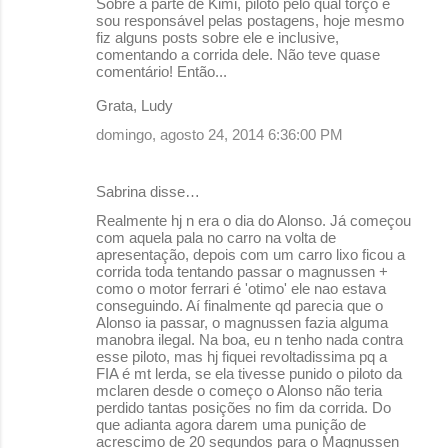
Sobre a parte de Kimi, piloto pelo qual torço e
sou responsável pelas postagens, hoje mesmo
fiz alguns posts sobre ele e inclusive,
comentando a corrida dele. Não teve quase
comentário! Então...
Grata, Ludy
domingo, agosto 24, 2014 6:36:00 PM
Sabrina disse…
Realmente hj n era o dia do Alonso. Já começou
com aquela pala no carro na volta de
apresentação, depois com um carro lixo ficou a
corrida toda tentando passar o magnussen +
como o motor ferrari é 'otimo' ele nao estava
conseguindo. Aí finalmente qd parecia que o
Alonso ia passar, o magnussen fazia alguma
manobra ilegal. Na boa, eu n tenho nada contra
esse piloto, mas hj fiquei revoltadissima pq a
FIA é mt lerda, se ela tivesse punido o piloto da
mclaren desde o começo o Alonso não teria
perdido tantas posições no fim da corrida. Do
que adianta agora darem uma punição de
acrescimo de 20 segundos para o Magnussen