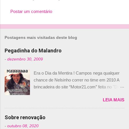
Postar um comentário
Postagens mais visitadas deste blog
Pegadinha do Malandro
-
dezembro 30, 2009
Era o Dia da Mentira ! Campos nega qualquer
chance de Nelsinho correr no time em 2010 A
brincadeira do site “Motor21.com” feita no "Día
de los Santos Inocentes" – que equivale ao 1º
LEIA MAIS
de abril –, afirmando que Nelson Piquet havia
comprado 15% das ações da Campos, dando,
com isso, um lugar no time a Nelsinho Piquet,
Sobre renovação
foi esclarecida de uma vez por todas por
-
outubro 08, 2020
Daniele Audetto, diretor da escuderia. O