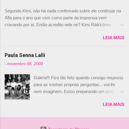
dirigente foi taxativo ao declarar que o brasileiro
Segundo Kimi, não há nada confirmado sobre ele continuar na
não será o companheiro de Bruno Senna em
Alfa para o ano que vem como parte da imprensa vem
2010. "Na verdade, nós recebemos uma oferta
cravando por aí. Então acredito nele né? Kimi Räikkönen
de Piquet", admitiu Audetto. “Mas depois de ter
answers latest rumours: "If you believe the news then it’s the
assinado com Bruno Senna, não podemos ter
LEIA MAIS
truth but I’ve never had an option in my contract so that’s
dois brasileiros”, explicou, dizendo ainda que
should, pretty much, tell you that it’s not true." #Kimi7 #EifelGP
não tem nada contra o filho do tricampeão
#AlfaRomeoRacing pic.twitter.com/77EDVn39Ia — Kimi
Paula Senna Lalli
Nelson Piquet. “Ele é um bom piloto, rápido e
Räikkönen #7 (@FansOfKR) October 8, 2020 Abaixo, o
experiente.” Audetto disse ainda que a suposta
-
novembro 08, 2009
Romain falando sobre o fato do Iceman estar há tantos anos na
compra de parte da Campos feita por Piquet
F1. What is it like to have Kimi as a team mate? 🙌 Over to you,
não corresponde à realidade. “O suposto 15%
Galera!!! Fico tão feliz quando consigo resposta
@RGrosjean ! #EifelGP 🇩🇪 #F1
de investimento seria menor do que aquilo que
para as minhas próprias perguntas... vocês
pic.twitter.com/GSAu1LWnwW — Formula 1 (@F1) October 8,
outros pilotos podem trazer: italianos, r...
nem imaginam. Estou preparando um post
2020 Beijinhos, Ludy
sobre Adriane Galisteu, porque percebi que
LEIA MAIS
nunca falei sobre ela, aqui no Octeto. No meio
das minhas pesquisas... daqui a pouco eu
conto... Há muito atrás, eu publiquei esta foto
aqui: Na época, rendeu um burburinho, porque