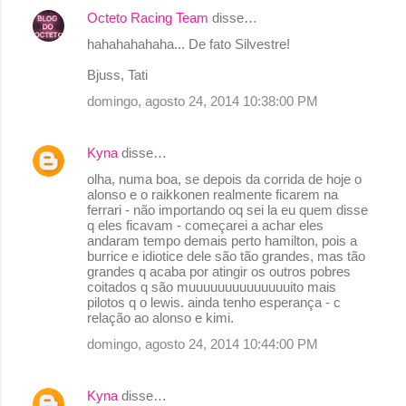
Octeto Racing Team
disse…
hahahahahaha... De fato Silvestre!
Bjuss, Tati
domingo, agosto 24, 2014 10:38:00 PM
Kyna
disse…
olha, numa boa, se depois da corrida de hoje o
alonso e o raikkonen realmente ficarem na
ferrari - não importando oq sei la eu quem disse
q eles ficavam - começarei a achar eles
andaram tempo demais perto hamilton, pois a
burrice e idiotice dele são tão grandes, mas tão
grandes q acaba por atingir os outros pobres
coitados q são muuuuuuuuuuuuuuito mais
pilotos q o lewis. ainda tenho esperança - c
relação ao alonso e kimi.
domingo, agosto 24, 2014 10:44:00 PM
Kyna
disse…