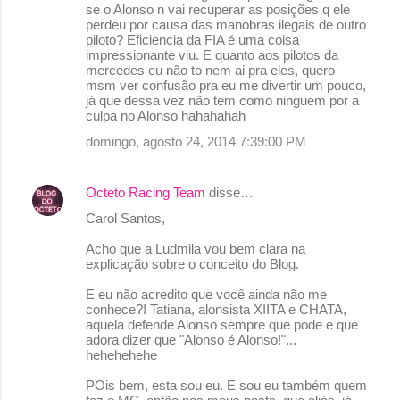
se o Alonso n vai recuperar as posições q ele
perdeu por causa das manobras ilegais de outro
piloto? Eficiencia da FIA é uma coisa
impressionante viu. E quanto aos pilotos da
mercedes eu não to nem ai pra eles, quero
msm ver confusão pra eu me divertir um pouco,
já que dessa vez não tem como ninguem por a
culpa no Alonso hahahahah
domingo, agosto 24, 2014 7:39:00 PM
Octeto Racing Team
disse…
Carol Santos,
Acho que a Ludmila vou bem clara na
explicação sobre o conceito do Blog.
E eu não acredito que você ainda não me
conhece?! Tatiana, alonsista XIITA e CHATA,
aquela defende Alonso sempre que pode e que
adora dizer que "Alonso é Alonso!"...
hehehehehe
POis bem, esta sou eu. E sou eu também quem