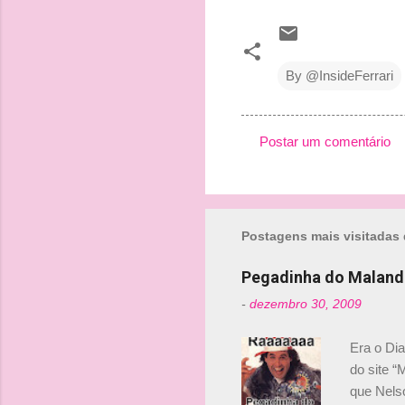
By @InsideFerrari
Postar um comentário
C
o
m
Postagens mais visitadas 
e
n
Pegadinha do Maland
t
-
dezembro 30, 2009
á
r
Era o Di
i
do site “
o
que Nels