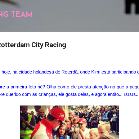
Pular para o conteúdo principal
NG TEAM
Rotterdam City Racing
 hoje, na cidade holandesa de Roterdã, onde Kimi está participando 
re a primeira foto né? Olha como ele presta atenção no que a peque
 querido com as crianças, ele gosta delas, e agora então... rsrsrs..