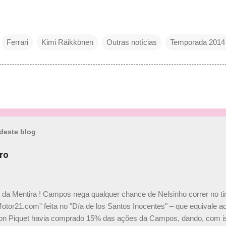
Ferrari
Kimi Räikkönen
Outras notícias
Temporada 2014
deste blog
ro
a da Mentira ! Campos nega qualquer chance de Nelsinho correr no t
Motor21.com” feita no "Día de los Santos Inocentes" – que equivale ao
on Piquet havia comprado 15% das ações da Campos, dando, com is