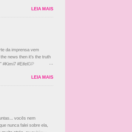
etor da escuderia. O
LEIA MAIS
 Bruno Senna em 2010. "Na
 de ter assinado com Bruno
 nada contra o filho do
 disse ainda que a suposta
 suposto 15% de
s, r...
arte da imprensa vem
he news then it’s the truth
e." #Kimi7 #EifelGP
 2020 Abaixo, o Romain
LEIA MAIS
m mate? 🙌 Over to you,
2020 Beijinhos, Ludy
guntas... vocês nem
ue nunca falei sobre ela,