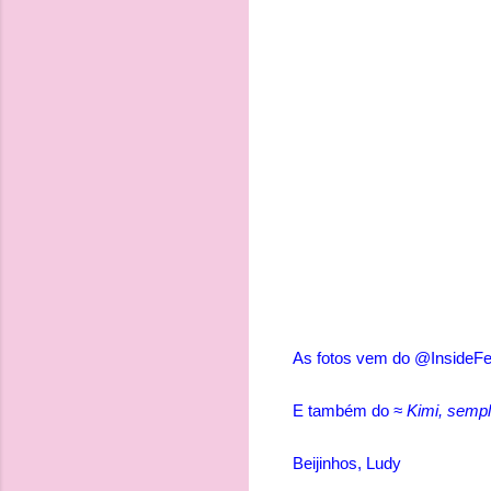
As fotos vem do @InsideFerra
E também do
≈ Kimi, semp
B
eijinhos, Ludy