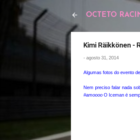
OCTETO RACI
Kimi Räikkönen - 
-
agosto 31, 2014
Algumas fotos do evento de
Nem preciso falar nada sob
#amoooo
O Iceman é sempre