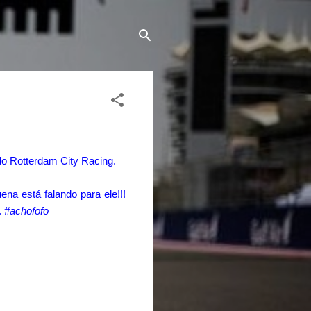
do Rotterdam City Racing.
na está falando para ele!!!
.
#achofofo