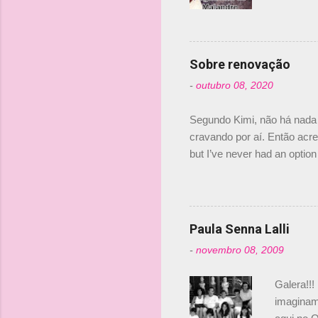
Nelsinho 
s
dirigente
verdade,
Senna, nã
Sobre renovação
tricampeã
-
outubro 08, 2020
compra d
investime
Segundo Kimi, não há nada 
cravando por aí. Então acred
but I’ve never had an option 
#AlfaRomeoRacing pic.twi
falando sobre o fato do Ice
@RGrosjean ! #EifelGP 🇩
Paula Senna Lalli
-
novembro 08, 2009
Galera!!!
imaginam.