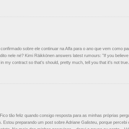
Piquet, foi esclarecida de uma vez por todas por Daniele Audetto, dir
 foi taxativo ao declarar que o brasileiro não será o companheiro de
 nós recebemos uma oferta de Piquet", admitiu Audetto. “Mas depois
o podemos ter dois brasileiros”, explicou, dizendo ainda que não tem
o Nelson Piquet. “Ele é um bom piloto, rápido e experiente.” Audetto
e parte da Campos feita por Piquet não corresponde à realidade. “O
nto seria menor do que aquilo que outros pilotos podem trazer: italiano
confirmado sobre ele continuar na Alfa para o ano que vem como p
ito nele né? Kimi Räikkönen answers latest rumours: "If you believe t
in my contract so that’s should, pretty much, tell you that it’s not tru
tter.com/77EDVn39Ia — Kimi Räikkönen #7 (@FansOfKR) October 8,
man estar há tantos anos na F1. What is it like to have Kimi as a tea
 #F1 pic.twitter.com/GSAu1LWnwW — Formula 1 (@F1) October 8, 
 Fico tão feliz quando consigo resposta para as minhas próprias per
 Estou preparando um post sobre Adriane Galisteu, porque percebi q