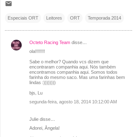
Especiais ORT
Leitores
ORT
Temporada 2014
Octeto Racing Team
disse…
C
ola!!!!!!!!
o
Sabe o melhor? Quando vcs dizem que
m
encontraram companhia aqui. Nós também
e
encontramos companhia aqui. Somos todos
farinha do mesmo saco. Mas uma farinhas bem
n
lindas :))))))))
t
bjs, Lu
á
segunda-feira, agosto 18, 2014 10:12:00 AM
r
i
Julie disse…
o
Adorei, Ângela!
s