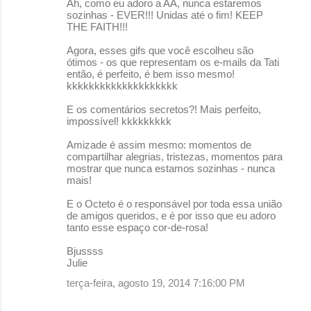
Ah, como eu adoro a AA, nunca estaremos
sozinhas - EVER!!! Unidas até o fim! KEEP
THE FAITH!!!
Agora, esses gifs que você escolheu são
ótimos - os que representam os e-mails da Tati
então, é perfeito, é bem isso mesmo!
kkkkkkkkkkkkkkkkkkkk
E os comentários secretos?! Mais perfeito,
impossível! kkkkkkkkk
Amizade é assim mesmo: momentos de
compartilhar alegrias, tristezas, momentos para
mostrar que nunca estamos sozinhas - nunca
mais!
E o Octeto é o responsável por toda essa união
de amigos queridos, e é por isso que eu adoro
tanto esse espaço cor-de-rosa!
Bjussss
Julie
terça-feira, agosto 19, 2014 7:16:00 PM