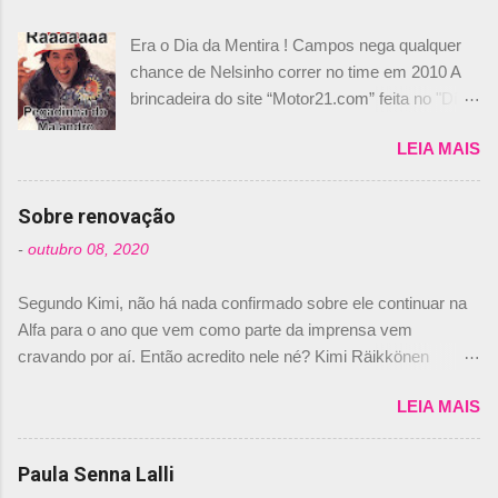
Era o Dia da Mentira ! Campos nega qualquer
chance de Nelsinho correr no time em 2010 A
brincadeira do site “Motor21.com” feita no "Día
de los Santos Inocentes" – que equivale ao 1º
LEIA MAIS
de abril –, afirmando que Nelson Piquet havia
comprado 15% das ações da Campos, dando,
com isso, um lugar no time a Nelsinho Piquet,
Sobre renovação
foi esclarecida de uma vez por todas por
-
outubro 08, 2020
Daniele Audetto, diretor da escuderia. O
dirigente foi taxativo ao declarar que o brasileiro
Segundo Kimi, não há nada confirmado sobre ele continuar na
não será o companheiro de Bruno Senna em
Alfa para o ano que vem como parte da imprensa vem
2010. "Na verdade, nós recebemos uma oferta
cravando por aí. Então acredito nele né? Kimi Räikkönen
de Piquet", admitiu Audetto. “Mas depois de ter
answers latest rumours: "If you believe the news then it’s the
assinado com Bruno Senna, não podemos ter
LEIA MAIS
truth but I’ve never had an option in my contract so that’s
dois brasileiros”, explicou, dizendo ainda que
should, pretty much, tell you that it’s not true." #Kimi7 #EifelGP
não tem nada contra o filho do tricampeão
#AlfaRomeoRacing pic.twitter.com/77EDVn39Ia — Kimi
Paula Senna Lalli
Nelson Piquet. “Ele é um bom piloto, rápido e
Räikkönen #7 (@FansOfKR) October 8, 2020 Abaixo, o