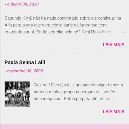
-
outubro 08, 2020
Daniele Audetto, diretor da escuderia. O
dirigente foi taxativo ao declarar que o brasileiro
Segundo Kimi, não há nada confirmado sobre ele continuar na
não será o companheiro de Bruno Senna em
Alfa para o ano que vem como parte da imprensa vem
2010. "Na verdade, nós recebemos uma oferta
cravando por aí. Então acredito nele né? Kimi Räikkönen
de Piquet", admitiu Audetto. “Mas depois de ter
answers latest rumours: "If you believe the news then it’s the
assinado com Bruno Senna, não podemos ter
LEIA MAIS
truth but I’ve never had an option in my contract so that’s
dois brasileiros”, explicou, dizendo ainda que
should, pretty much, tell you that it’s not true." #Kimi7 #EifelGP
não tem nada contra o filho do tricampeão
#AlfaRomeoRacing pic.twitter.com/77EDVn39Ia — Kimi
Paula Senna Lalli
Nelson Piquet. “Ele é um bom piloto, rápido e
Räikkönen #7 (@FansOfKR) October 8, 2020 Abaixo, o
experiente.” Audetto disse ainda que a suposta
-
novembro 08, 2009
Romain falando sobre o fato do Iceman estar há tantos anos na
compra de parte da Campos feita por Piquet
F1. What is it like to have Kimi as a team mate? 🙌 Over to you,
não corresponde à realidade. “O suposto 15%
Galera!!! Fico tão feliz quando consigo resposta
@RGrosjean ! #EifelGP 🇩🇪 #F1
de investimento seria menor do que aquilo que
para as minhas próprias perguntas... vocês
pic.twitter.com/GSAu1LWnwW — Formula 1 (@F1) October 8,
outros pilotos podem trazer: italianos, r...
nem imaginam. Estou preparando um post
2020 Beijinhos, Ludy
sobre Adriane Galisteu, porque percebi que
LEIA MAIS
nunca falei sobre ela, aqui no Octeto. No meio
das minhas pesquisas... daqui a pouco eu
conto... Há muito atrás, eu publiquei esta foto