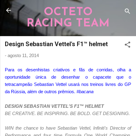
Pular para o conteúdo principal
OCTETO
RACING TEAM
Design Sebastian Vettel's F1™ helmet
-
agosto 11, 2014
Para os desenhistas criativos e fãs de corridas, olha a
oportunidade única de desenhar o capacete que o
tetracampeão Sebastian Vettel usará nos treinos livres do GP
da Rússia, além de outros prêmios.
#bacana
DESIGN SEBASTIAN VETTEL'S F1™ HELMET
BE CREATIVE. BE INSPIRING. BE BOLD. GET DESIGNING.
WIN the chance to have Sebastian Vettel, Infiniti's Director of
Performance and four time Formula One World Champion,