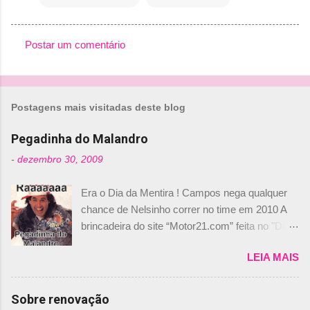
Postar um comentário
C
o
m
Postagens mais visitadas deste blog
e
n
Pegadinha do Malandro
t
-
dezembro 30, 2009
á
Era o Dia da Mentira ! Campos nega qualquer
r
chance de Nelsinho correr no time em 2010 A
i
brincadeira do site “Motor21.com” feita no "Día
o
de los Santos Inocentes" – que equivale ao 1º
s
LEIA MAIS
de abril –, afirmando que Nelson Piquet havia
comprado 15% das ações da Campos, dando,
com isso, um lugar no time a Nelsinho Piquet,
Sobre renovação
foi esclarecida de uma vez por todas por