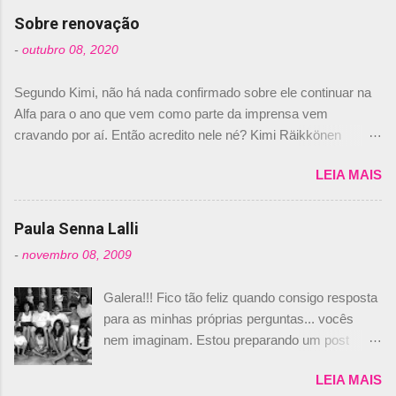
com isso, um lugar no time a Nelsinho Piquet,
Sobre renovação
foi esclarecida de uma vez por todas por
-
outubro 08, 2020
Daniele Audetto, diretor da escuderia. O
dirigente foi taxativo ao declarar que o brasileiro
Segundo Kimi, não há nada confirmado sobre ele continuar na
não será o companheiro de Bruno Senna em
Alfa para o ano que vem como parte da imprensa vem
2010. "Na verdade, nós recebemos uma oferta
cravando por aí. Então acredito nele né? Kimi Räikkönen
de Piquet", admitiu Audetto. “Mas depois de ter
answers latest rumours: "If you believe the news then it’s the
assinado com Bruno Senna, não podemos ter
LEIA MAIS
truth but I’ve never had an option in my contract so that’s
dois brasileiros”, explicou, dizendo ainda que
should, pretty much, tell you that it’s not true." #Kimi7 #EifelGP
não tem nada contra o filho do tricampeão
#AlfaRomeoRacing pic.twitter.com/77EDVn39Ia — Kimi
Paula Senna Lalli
Nelson Piquet. “Ele é um bom piloto, rápido e
Räikkönen #7 (@FansOfKR) October 8, 2020 Abaixo, o
experiente.” Audetto disse ainda que a suposta
-
novembro 08, 2009
Romain falando sobre o fato do Iceman estar há tantos anos na
compra de parte da Campos feita por Piquet
F1. What is it like to have Kimi as a team mate? 🙌 Over to you,
não corresponde à realidade. “O suposto 15%
Galera!!! Fico tão feliz quando consigo resposta
@RGrosjean ! #EifelGP 🇩🇪 #F1
de investimento seria menor do que aquilo que
para as minhas próprias perguntas... vocês
pic.twitter.com/GSAu1LWnwW — Formula 1 (@F1) October 8,
outros pilotos podem trazer: italianos, r...
nem imaginam. Estou preparando um post
2020 Beijinhos, Ludy
sobre Adriane Galisteu, porque percebi que
LEIA MAIS
nunca falei sobre ela, aqui no Octeto. No meio