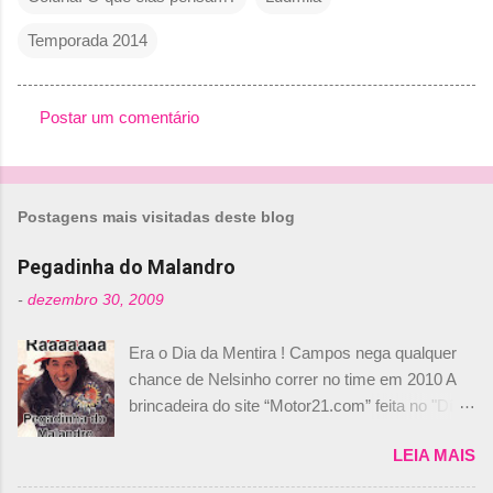
Temporada 2014
Postar um comentário
C
o
m
Postagens mais visitadas deste blog
e
n
Pegadinha do Malandro
t
-
dezembro 30, 2009
á
Era o Dia da Mentira ! Campos nega qualquer
r
chance de Nelsinho correr no time em 2010 A
i
brincadeira do site “Motor21.com” feita no "Día
o
de los Santos Inocentes" – que equivale ao 1º
s
LEIA MAIS
de abril –, afirmando que Nelson Piquet havia
comprado 15% das ações da Campos, dando,