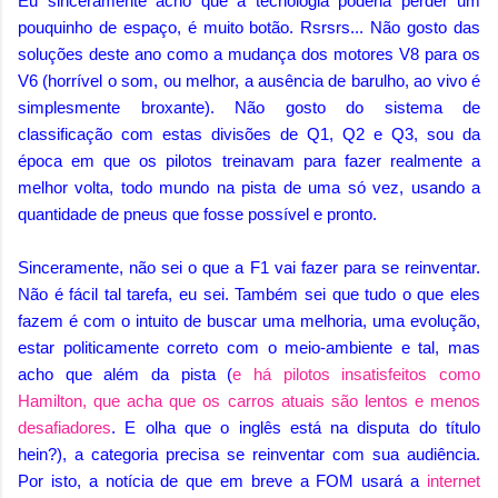
Eu sinceramente acho que a tecnologia poderia perder um
pouquinho de espaço, é muito botão. Rsrsrs... Não gosto das
soluções deste ano como a mudança dos motores V8 para os
V6 (horrível o som, ou melhor, a ausência de barulho, ao vivo é
simplesmente broxante). Não gosto do sistema de
classificação com estas divisões de Q1, Q2 e Q3, sou da
época em que os pilotos treinavam para fazer realmente a
melhor volta, todo mundo na pista de uma só vez, usando a
quantidade de pneus que fosse possível e pronto.
Sinceramente, não sei o que a F1 vai fazer para se reinventar.
Não é fácil tal tarefa, eu sei. Também sei que tudo o que eles
fazem é com o intuito de buscar uma melhoria, uma evolução,
estar politicamente correto com o meio-ambiente e tal, mas
acho que além da pista (
e há pilotos insatisfeitos como
Hamilton, que acha que os carros atuais são lentos e menos
desafiadores
. E olha que o inglês está na disputa do título
hein?), a categoria precisa se reinventar com sua audiência.
Por isto, a notícia de que em breve a FOM usará a
internet