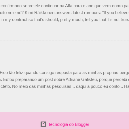
nto seria menor do que aquilo que outros pilotos podem trazer: italiano
confirmado sobre ele continuar na Alfa para o ano que vem como p
ito nele né? Kimi Räikkönen answers latest rumours: "If you believe t
in my contract so that’s should, pretty much, tell you that it’s not tru
tter.com/77EDVn39Ia — Kimi Räikkönen #7 (@FansOfKR) October 8,
man estar há tantos anos na F1. What is it like to have Kimi as a tea
 #F1 pic.twitter.com/GSAu1LWnwW — Formula 1 (@F1) October 8, 
 Fico tão feliz quando consigo resposta para as minhas próprias per
 Estou preparando um post sobre Adriane Galisteu, porque percebi q
cteto. No meio das minhas pesquisas... daqui a pouco eu conto... Há 
 aqui: Na época, rendeu um burburinho, porque legendei a foto, dize
 sua irmã caçula, Paula Senna. Fui questionada, porque todos acha
nas 2 filhos (Bruno e Bianca). Mas no final, mostrei outras referênc
o, que Ayrton tinha 3 sobrinhos. Hoje, finalmente, achei fotinhos atua
 Bonitinha, né? Bobeira, mas fiquei feliz. Acho que em 2010, verem
Tecnologia do Blogger