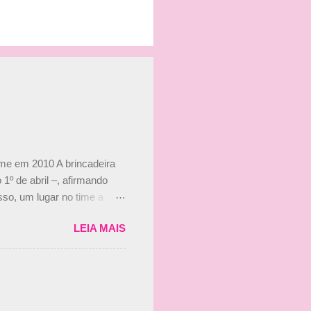
ime em 2010 A brincadeira
 1º de abril –, afirmando
so, um lugar no time a
etor da escuderia. O
LEIA MAIS
 Bruno Senna em 2010. "Na
 de ter assinado com Bruno
 nada contra o filho do
 disse ainda que a suposta
 suposto 15% de