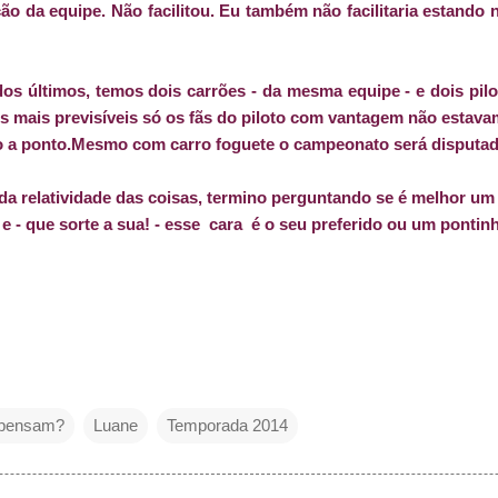
o da equipe. Não facilitou. Eu também não facilitaria estando 
dos últimos, temos dois carrões - da mesma equipe - e dois pil
ulos mais previsíveis só os fãs do piloto com vantagem não estav
o a ponto.Mesmo com carro foguete o campeonato será disputad
a relatividade das coisas, termino perguntando se é melhor u
e - que sorte a sua! - esse cara é o seu preferido ou um ponti
 pensam?
Luane
Temporada 2014