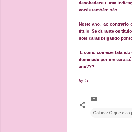
desobedeceu uma indicaçã
vocês também não.
Neste ano, ao contrario 
título. Se durante os tít
dois caras brigando pont
E como comecei falando d
dominado por um cara só 
ano???
by lu
Coluna: O que elas