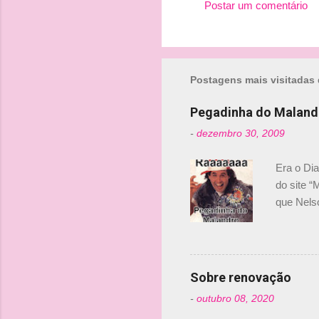
Postar um comentário
C
o
m
Postagens mais visitadas 
e
n
Pegadinha do Maland
t
-
dezembro 30, 2009
á
r
Era o Di
i
do site “
o
que Nels
Nelsinho 
s
dirigente
verdade,
Senna, nã
Sobre renovação
tricampeã
-
outubro 08, 2020
compra d