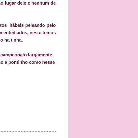
no lugar dele e nenhum de
otos hábeis peleando pelo
am entediados, neste temos
o na unha.
m campeonato largamente
nho a pontinho como nesse