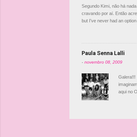
investime
Segundo Kimi, não há nada 
cravando por aí. Então acred
but I’ve never had an option 
#AlfaRomeoRacing pic.twi
falando sobre o fato do Ice
@RGrosjean ! #EifelGP 🇩
Paula Senna Lalli
-
novembro 08, 2009
Galera!!!
imaginam.
aqui no O
esta foto
Bruno, é
tinha ape
entendend
Vamos lá!