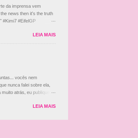
s, r...
arte da imprensa vem
he news then it’s the truth
e." #Kimi7 #EifelGP
 2020 Abaixo, o Romain
LEIA MAIS
m mate? 🙌 Over to you,
2020 Beijinhos, Ludy
guntas... vocês nem
ue nunca falei sobre ela,
muito atrás, eu publiquei
ndo que a menina ao lado de
LEIA MAIS
vam que a Viviane Senna
ias, e todo mundo acabou
is da Paula. Que alegria!!!!
os mais a mocinha. Vick