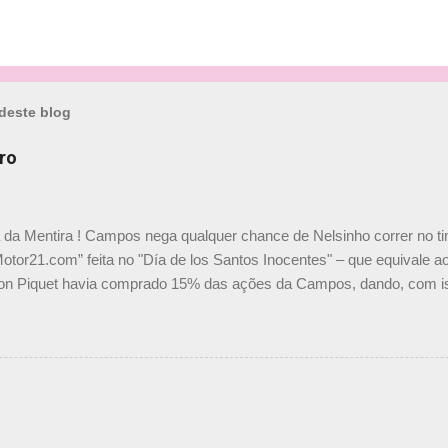
deste blog
ro
a da Mentira ! Campos nega qualquer chance de Nelsinho correr no t
Motor21.com” feita no "Día de los Santos Inocentes" – que equivale ao
on Piquet havia comprado 15% das ações da Campos, dando, com is
Piquet, foi esclarecida de uma vez por todas por Daniele Audetto, dir
 foi taxativo ao declarar que o brasileiro não será o companheiro de
 nós recebemos uma oferta de Piquet", admitiu Audetto. “Mas depois
o podemos ter dois brasileiros”, explicou, dizendo ainda que não tem
o Nelson Piquet. “Ele é um bom piloto, rápido e experiente.” Audetto
e parte da Campos feita por Piquet não corresponde à realidade. “O