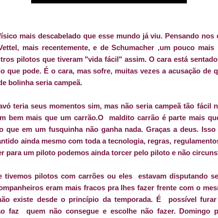
 o físico mais descabelado que esse mundo já viu. Pensando n
ttel, mais recentemente, e de Schumacher ,um pouco mais 
tros pilotos que tiveram "vida fácil" assim. O cara está senta
o que pode. É o cara, mas sofre, muitas vezes a acusação de 
de bolinha seria campeã.
 avó teria seus momentos sim, mas não seria campeã tão fácil
m bem mais que um carrão.O maldito carrão é parte mais que
to que em um fusquinha não ganha nada. Graças a deus. Isso 
tido ainda mesmo com toda a tecnologia, regras, regulamentos 
 para um piloto podemos ainda torcer pelo piloto e não circuns
 tivemos pilotos com carrões ou eles estavam disputando seu
companheiros eram mais fracos pra lhes fazer frente com o me
não existe desde o princípio da temporada. É possível furar
não faz quem não consegue e escolhe não fazer. Domingo 