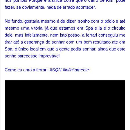
nos pontos! Porque é a única coisa que o carro de Kimi pode
fazer, se obviamente, nada de errado acontecer.
No fundo, gostaria mesmo é de dizer, sonho com o pódio e até
mesmo uma vitória, já que estamos em Spa e lá é o circuito
dele, mas infelizmente, nem isto posso, a ferrari conseguiu me
tirar até a esperança de sonhar com um bom resultado até em
Spa, o único local em que a gente podia sonhar, ainda que este
sonho parecesse improvável.
Como eu amo a ferrari.
#SQN #infinitamente