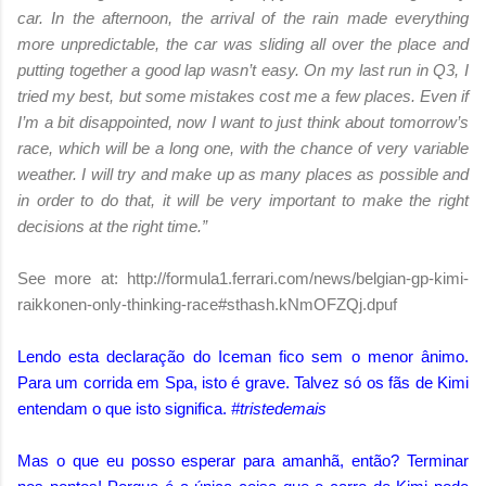
car. In the afternoon, the arrival of the rain made everything
more unpredictable, the car was sliding all over the place and
putting together a good lap wasn’t easy. On my last run in Q3, I
tried my best, but some mistakes cost me a few places. Even if
I’m a bit disappointed, now I want to just think about tomorrow’s
race, which will be a long one, with the chance of very variable
weather. I will try and make up as many places as possible and
in order to do that, it will be very important to make the right
decisions at the right time.”
See more at: http://formula1.ferrari.com/news/belgian-gp-kimi-
raikkonen-only-thinking-race#sthash.kNmOFZQj.dpuf
Lendo esta declaração do Iceman fico sem o menor ânimo.
Para um corrida em Spa, isto é grave. Talvez só os fãs de Kimi
entendam o que isto significa.
#tristedemais
Mas o que eu posso esperar para amanhã, então? Terminar