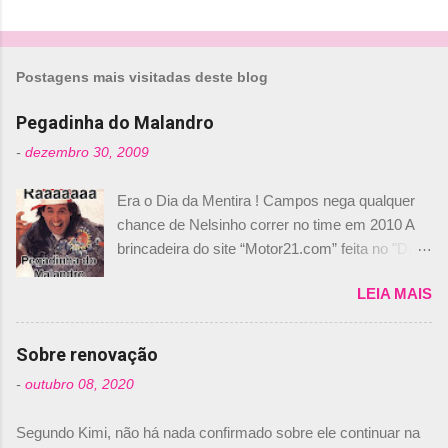
C
o
m
Postagens mais visitadas deste blog
e
n
Pegadinha do Malandro
t
-
dezembro 30, 2009
á
Era o Dia da Mentira ! Campos nega qualquer
r
chance de Nelsinho correr no time em 2010 A
i
brincadeira do site “Motor21.com” feita no "Día
o
de los Santos Inocentes" – que equivale ao 1º
s
LEIA MAIS
de abril –, afirmando que Nelson Piquet havia
comprado 15% das ações da Campos, dando,
com isso, um lugar no time a Nelsinho Piquet,
Sobre renovação
foi esclarecida de uma vez por todas por
-
outubro 08, 2020
Daniele Audetto, diretor da escuderia. O
dirigente foi taxativo ao declarar que o brasileiro
Segundo Kimi, não há nada confirmado sobre ele continuar na
não será o companheiro de Bruno Senna em