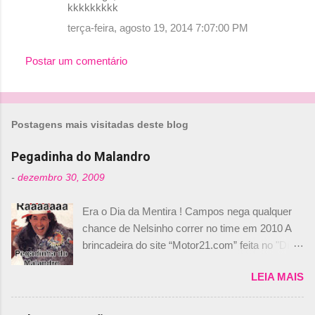
kkkkkkkkk
m
terça-feira, agosto 19, 2014 7:07:00 PM
e
n
Postar um comentário
t
á
r
Postagens mais visitadas deste blog
i
o
Pegadinha do Malandro
s
-
dezembro 30, 2009
Era o Dia da Mentira ! Campos nega qualquer
chance de Nelsinho correr no time em 2010 A
brincadeira do site “Motor21.com” feita no "Día
de los Santos Inocentes" – que equivale ao 1º
LEIA MAIS
de abril –, afirmando que Nelson Piquet havia
comprado 15% das ações da Campos, dando,
com isso, um lugar no time a Nelsinho Piquet,