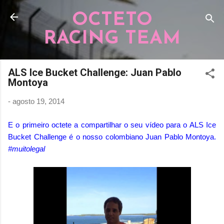
Pular para o conteúdo principal
OCTETO
RACING TEAM
ALS Ice Bucket Challenge: Juan Pablo
Montoya
-
agosto 19, 2014
E o primeiro octete a compartilhar o seu vídeo para o ALS Ice
Bucket Challenge é o nosso colombiano Juan Pablo Montoya.
#muitolegal