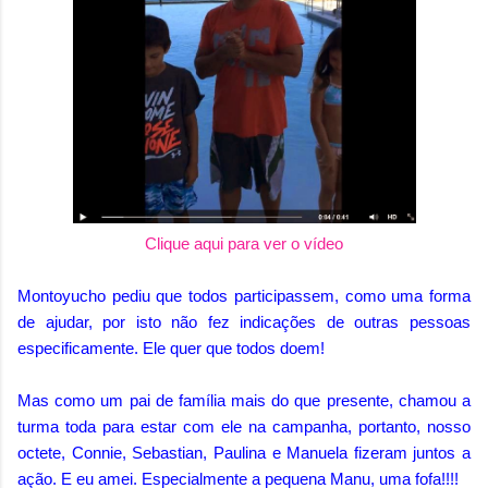
Clique aqui para ver o vídeo
Montoyucho pediu que todos participassem, como uma forma
de ajudar, por isto não fez indicações de outras pessoas
especificamente. Ele quer que todos doem!
Mas como um pai de família mais do que presente, chamou a
turma toda para estar com ele na campanha, portanto, nosso
octete, Connie, Sebastian, Paulina e Manuela fizeram juntos a
ação. E eu amei. Especialmente a pequena Manu, uma fofa!!!!