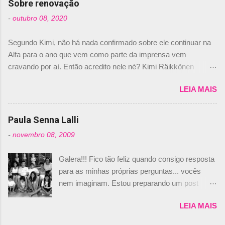
Sobre renovação
foi esclarecida de uma vez por todas por
-
outubro 08, 2020
Daniele Audetto, diretor da escuderia. O
dirigente foi taxativo ao declarar que o brasileiro
Segundo Kimi, não há nada confirmado sobre ele continuar na
não será o companheiro de Bruno Senna em
Alfa para o ano que vem como parte da imprensa vem
2010. "Na verdade, nós recebemos uma oferta
cravando por aí. Então acredito nele né? Kimi Räikkönen
de Piquet", admitiu Audetto. “Mas depois de ter
answers latest rumours: "If you believe the news then it’s the
assinado com Bruno Senna, não podemos ter
LEIA MAIS
truth but I’ve never had an option in my contract so that’s
dois brasileiros”, explicou, dizendo ainda que
should, pretty much, tell you that it’s not true." #Kimi7 #EifelGP
não tem nada contra o filho do tricampeão
#AlfaRomeoRacing pic.twitter.com/77EDVn39Ia — Kimi
Paula Senna Lalli
Nelson Piquet. “Ele é um bom piloto, rápido e
Räikkönen #7 (@FansOfKR) October 8, 2020 Abaixo, o
experiente.” Audetto disse ainda que a suposta
-
novembro 08, 2009
Romain falando sobre o fato do Iceman estar há tantos anos na
compra de parte da Campos feita por Piquet
F1. What is it like to have Kimi as a team mate? 🙌 Over to you,
não corresponde à realidade. “O suposto 15%
Galera!!! Fico tão feliz quando consigo resposta
@RGrosjean ! #EifelGP 🇩🇪 #F1
de investimento seria menor do que aquilo que
para as minhas próprias perguntas... vocês
pic.twitter.com/GSAu1LWnwW — Formula 1 (@F1) October 8,
outros pilotos podem trazer: italianos, r...
nem imaginam. Estou preparando um post
2020 Beijinhos, Ludy
sobre Adriane Galisteu, porque percebi que
LEIA MAIS
nunca falei sobre ela, aqui no Octeto. No meio
das minhas pesquisas... daqui a pouco eu