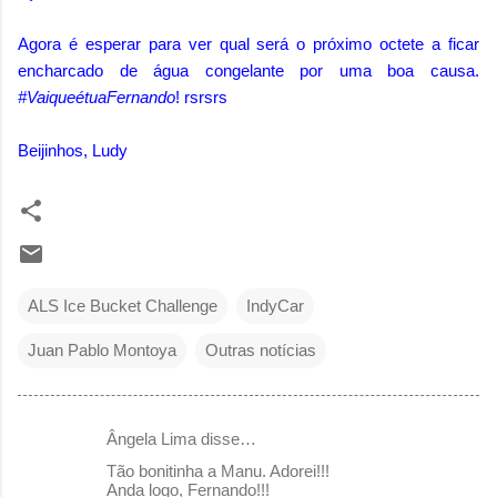
Agora é esperar para ver qual será o próximo octete a ficar
encharcado de água congelante por uma boa causa.
#VaiqueétuaFernando
! rsrsrs
Beijinhos, Ludy
ALS Ice Bucket Challenge
IndyCar
Juan Pablo Montoya
Outras notícias
Ângela Lima disse…
C
Tão bonitinha a Manu. Adorei!!!
o
Anda logo, Fernando!!!