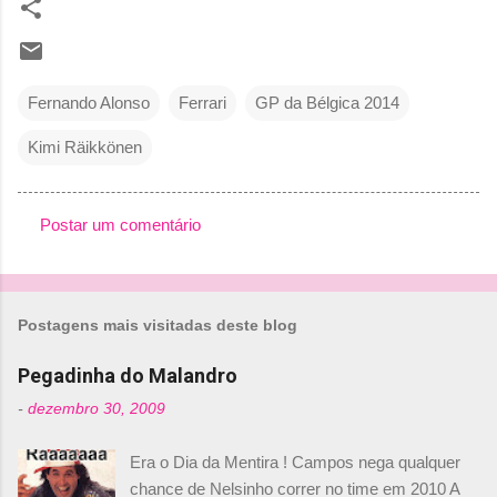
Fernando Alonso
Ferrari
GP da Bélgica 2014
Kimi Räikkönen
Postar um comentário
C
o
m
Postagens mais visitadas deste blog
e
n
Pegadinha do Malandro
t
-
dezembro 30, 2009
á
Era o Dia da Mentira ! Campos nega qualquer
r
chance de Nelsinho correr no time em 2010 A
i