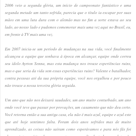
2006 veio a segunda glória, um início de campeonato fantástico e uma
segunda metade um tanto sofrida, parecia que o título ia escapar por suas
mãos em uma luta dura com o alemão mas no fim a sorte estava ao seu
lado, ao nosso lado e pudemos comemorar mais uma vez aqui no Brasil, eu,
em frente à TV mais uma vez.
Em 2007 inicia-se um período de mudanças na sua vida, você finalmente
alcançou a equipe que sonhava à época em alcançar, equipe onde correu
seu ídolo Ayrton Senna, mas esta mudança nos trouxe experiências ruins,
mas o que seria da vida sem essas experiências ruins? Valente e batalhador,
contra pessoas até da sua própria equipe, você nos orgulhou e por pouco
não trouxe a nossa terceira glória seguida.
Um ano que não nos deixará saudades, um ano muito conturbado, um ano
onde você teve que passar por provações, um casamento que não deu certo.
Você retorna então a sua antiga casa, ela não é mais azul, equipe e azul este
que até hoje sentimos falta. Foram dois anos sofridos mas de muito
aprendizado, as coisas não saíram como esperávamos e para nós fãs foi