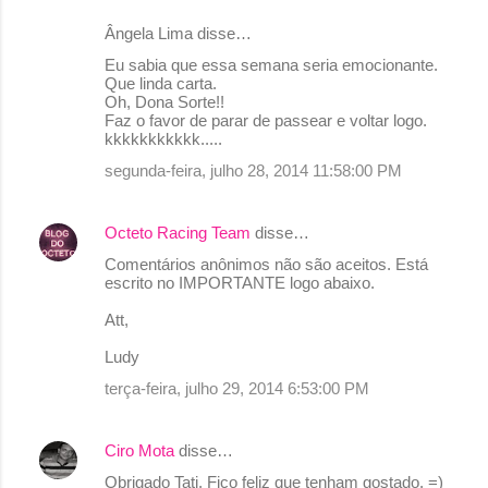
Ângela Lima disse…
C
Eu sabia que essa semana seria emocionante.
o
Que linda carta.
Oh, Dona Sorte!!
m
Faz o favor de parar de passear e voltar logo.
e
kkkkkkkkkkk.....
n
segunda-feira, julho 28, 2014 11:58:00 PM
t
á
Octeto Racing Team
disse…
r
Comentários anônimos não são aceitos. Está
escrito no IMPORTANTE logo abaixo.
i
o
Att,
s
Ludy
terça-feira, julho 29, 2014 6:53:00 PM
Ciro Mota
disse…
Obrigado Tati. Fico feliz que tenham gostado. =)