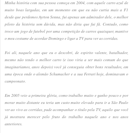
Minha história com sua pessoa começa em 2004, com aquele carro azul de
muito boas largadas, em um momento em que eu não curtia mais a F1
desde que perdemos Ayrton Senna, fui apenas um admirador dele, o melhor
piloto da história sem dúvida, mas não diria que fui fã. Contudo, como
troco um jogo de futebol por uma competição de carros quaisquer, mantive
o meu costume de acordar Domingo e ligar a TV para ver as corridas.
Foi ali, naquele ano que eu o descobri, de espirito valente, batalhador,
mesmo não tendo o melhor carro (e isso viria a ser mais comum do que
imaginaríamos, anos depois) você já conseguia obter bons resultados, em
uma época onde o alemão Schumacher e a sua Ferrari hoje, dominavam o
campeonato.
Em 2005 veio a primeira glória, como trabalho muito e ganho pouco e por
morar muito distante eu teria um custo muito elevado para ir a São Paulo
ver ao vivo as corridas, pude acompanhar o título pela TV, aquilo que você
já mostrara merecer pelo fruto do trabalho naquele ano e nos anos
anteriores.