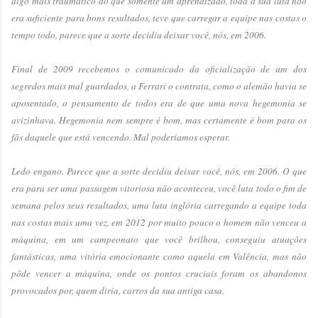
algo mais traumático do que somente um aprendizado, toda a sua luta não
era suficiente para bons resultados, teve que carregar a equipe nas costas o
tempo todo, parece que a sorte decidiu deixar você, nós, em 2006.
Final de 2009 recebemos o comunicado da oficialização de um dos
segredos mais mal guardados, a Ferrari o contrata, como o alemão havia se
aposentado, o pensamento de todos era de que uma nova hegemonia se
avizinhava. Hegemonia nem sempre é bom, mas certamente é bom para os
fãs daquele que está vencendo. Mal poderíamos esperar.
Ledo engano. Parece que a sorte decidiu deixar você, nós, em 2006. O que
era para ser uma passagem vitoriosa não aconteceu, você luta todo o fim de
semana pelos seus resultados, uma luta inglória carregando a equipe toda
nas costas mais uma vez, em 2012 por muito pouco o homem não venceu a
máquina, em um campeonato que você brilhou, conseguiu atuações
fantásticas, uma vitória emocionante como aquela em Valência, mas não
pôde vencer a máquina, onde os pontos cruciais foram os abandonos
provocados por, quem diria, carros da sua antiga casa.