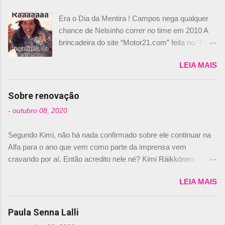
Era o Dia da Mentira ! Campos nega qualquer
chance de Nelsinho correr no time em 2010 A
brincadeira do site “Motor21.com” feita no "Día
de los Santos Inocentes" – que equivale ao 1º
LEIA MAIS
de abril –, afirmando que Nelson Piquet havia
comprado 15% das ações da Campos, dando,
com isso, um lugar no time a Nelsinho Piquet,
Sobre renovação
foi esclarecida de uma vez por todas por
-
outubro 08, 2020
Daniele Audetto, diretor da escuderia. O
dirigente foi taxativo ao declarar que o brasileiro
Segundo Kimi, não há nada confirmado sobre ele continuar na
não será o companheiro de Bruno Senna em
Alfa para o ano que vem como parte da imprensa vem
2010. "Na verdade, nós recebemos uma oferta
cravando por aí. Então acredito nele né? Kimi Räikkönen
de Piquet", admitiu Audetto. “Mas depois de ter
answers latest rumours: "If you believe the news then it’s the
assinado com Bruno Senna, não podemos ter
LEIA MAIS
truth but I’ve never had an option in my contract so that’s
dois brasileiros”, explicou, dizendo ainda que
should, pretty much, tell you that it’s not true." #Kimi7 #EifelGP
não tem nada contra o filho do tricampeão
#AlfaRomeoRacing pic.twitter.com/77EDVn39Ia — Kimi
Paula Senna Lalli
Nelson Piquet. “Ele é um bom piloto, rápido e
Räikkönen #7 (@FansOfKR) October 8, 2020 Abaixo, o
experiente.” Audetto disse ainda que a suposta