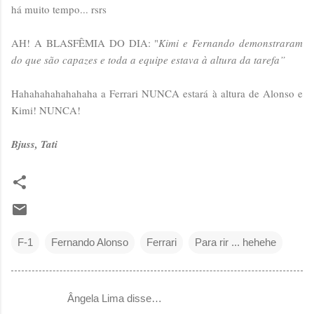
há muito tempo... rsrs
AH! A BLASFÊMIA DO DIA: "
Kimi e Fernando demonstraram
do que são capazes e toda a equipe estava à altura da tarefa”
Hahahahahahahaha a Ferrari NUNCA estará à altura de Alonso e
Kimi! NUNCA!
Bjuss, Tati
F-1
Fernando Alonso
Ferrari
Para rir ... hehehe
Ângela Lima disse…
C