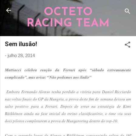
Pular para o conteúdo principal
OCTETO
RACING TEAM
Sem ilusão!
-
julho 28, 2014
Mattiacci celebra reação da Ferrari após “sábado extremamente
complicado”, mas avisa: “Não podemos nos iludir”
Embora Fernando Alonso tenha perdido a vitória para Daniel Ricciardo
nas voltas finais do GP da Hungria, a prova deste fim de semana deixou um
salto positivo para a Ferrari. Depois de errar na estratégia de Kimi
Räikkönen ainda na fase inicial do treino classificatório, o time viu seus
dois pilotos completarem a prova de Hungaroring dentro do top-10.
Com o segundo lugar de Alonso e Räikkönen conseguindo saltar de 16º