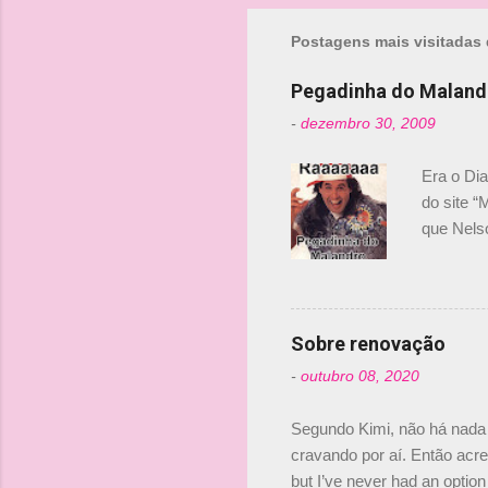
m
Postagens mais visitadas 
e
n
Pegadinha do Maland
t
-
dezembro 30, 2009
á
r
Era o Di
i
do site “
o
que Nels
Nelsinho 
s
dirigente
verdade,
Senna, nã
Sobre renovação
tricampeã
-
outubro 08, 2020
compra d
investime
Segundo Kimi, não há nada 
cravando por aí. Então acred
but I’ve never had an option 