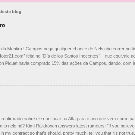
deste blog
ro
a da Mentira ! Campos nega qualquer chance de Nelsinho correr no t
Motor21.com” feita no "Día de los Santos Inocentes" – que equivale ao
on Piquet havia comprado 15% das ações da Campos, dando, com is
Piquet, foi esclarecida de uma vez por todas por Daniele Audetto, dir
 foi taxativo ao declarar que o brasileiro não será o companheiro de
 nós recebemos uma oferta de Piquet", admitiu Audetto. “Mas depois
o podemos ter dois brasileiros”, explicou, dizendo ainda que não tem
o Nelson Piquet. “Ele é um bom piloto, rápido e experiente.” Audetto
e parte da Campos feita por Piquet não corresponde à realidade. “O
nto seria menor do que aquilo que outros pilotos podem trazer: italiano
confirmado sobre ele continuar na Alfa para o ano que vem como p
ito nele né? Kimi Räikkönen answers latest rumours: "If you believe t
in my contract so that’s should, pretty much, tell you that it’s not tru