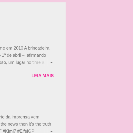
ime em 2010 A brincadeira
 1º de abril –, afirmando
so, um lugar no time a
etor da escuderia. O
LEIA MAIS
 Bruno Senna em 2010. "Na
 de ter assinado com Bruno
 nada contra o filho do
 disse ainda que a suposta
 suposto 15% de
s, r...
arte da imprensa vem
he news then it’s the truth
e." #Kimi7 #EifelGP