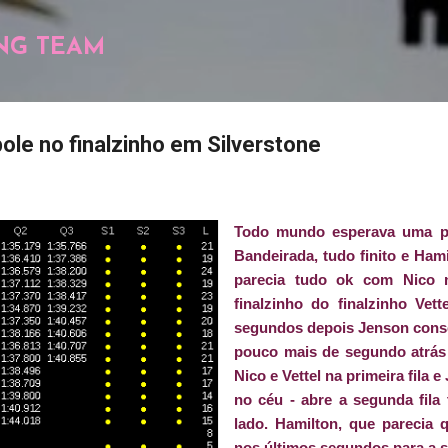
Pular para o conteúdo principal
NG TEAM
ole no finalzinho em Silverstone
Todo mundo esperava uma pri
Bandeirada, tudo finito e Ham
parecia tudo ok com Nico 
finalzinho do finalzinho Vet
segundos depois Jenson cons
pouco mais de segundo atrás 
Nico e Vettel na primeira fila 
no céu - abre a segunda fila
lado. Hamilton, que parecia q
nos últimos segundos para a s