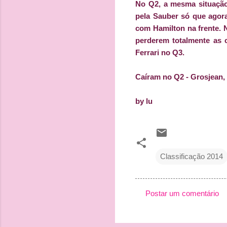
No Q2, a mesma situação
pela Sauber só que agora
com Hamilton na frente. 
perderem totalmente as 
Ferrari no Q3.
Caíram no Q2 - Grosjean, 
by lu
Classificação 2014
Postar um comentário
C
o