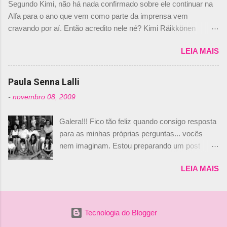
Segundo Kimi, não há nada confirmado sobre ele continuar na
não será o companheiro de Bruno Senna em
Alfa para o ano que vem como parte da imprensa vem
2010. "Na verdade, nós recebemos uma oferta
cravando por aí. Então acredito nele né? Kimi Räikkönen
de Piquet", admitiu Audetto. “Mas depois de ter
answers latest rumours: "If you believe the news then it’s the
assinado com Bruno Senna, não podemos ter
LEIA MAIS
truth but I’ve never had an option in my contract so that’s
dois brasileiros”, explicou, dizendo ainda que
should, pretty much, tell you that it’s not true." #Kimi7 #EifelGP
não tem nada contra o filho do tricampeão
#AlfaRomeoRacing pic.twitter.com/77EDVn39Ia — Kimi
Paula Senna Lalli
Nelson Piquet. “Ele é um bom piloto, rápido e
Räikkönen #7 (@FansOfKR) October 8, 2020 Abaixo, o
experiente.” Audetto disse ainda que a suposta
-
novembro 08, 2009
Romain falando sobre o fato do Iceman estar há tantos anos na
compra de parte da Campos feita por Piquet
F1. What is it like to have Kimi as a team mate? 🙌 Over to you,
não corresponde à realidade. “O suposto 15%
Galera!!! Fico tão feliz quando consigo resposta
@RGrosjean ! #EifelGP 🇩🇪 #F1
de investimento seria menor do que aquilo que
para as minhas próprias perguntas... vocês
pic.twitter.com/GSAu1LWnwW — Formula 1 (@F1) October 8,
outros pilotos podem trazer: italianos, r...
nem imaginam. Estou preparando um post
2020 Beijinhos, Ludy
sobre Adriane Galisteu, porque percebi que
LEIA MAIS
nunca falei sobre ela, aqui no Octeto. No meio
das minhas pesquisas... daqui a pouco eu
conto... Há muito atrás, eu publiquei esta foto
aqui: Na época, rendeu um burburinho, porque
Tecnologia do Blogger
legendei a foto, dizendo que a menina ao lado