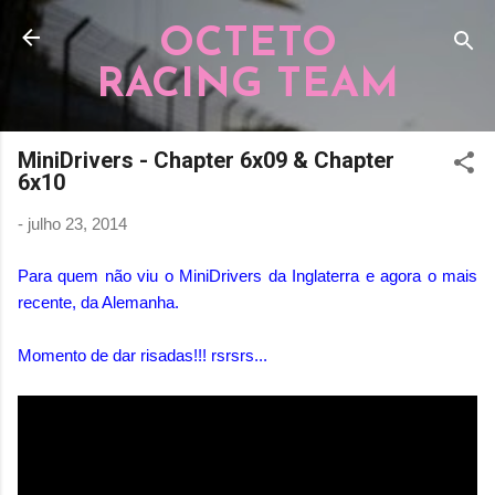
Pular para o conteúdo principal
OCTETO
RACING TEAM
MiniDrivers - Chapter 6x09 & Chapter
6x10
-
julho 23, 2014
Para quem não viu o MiniDrivers da Inglaterra e agora o mais
recente, da Alemanha.
Momento de dar risadas!!! rsrsrs...