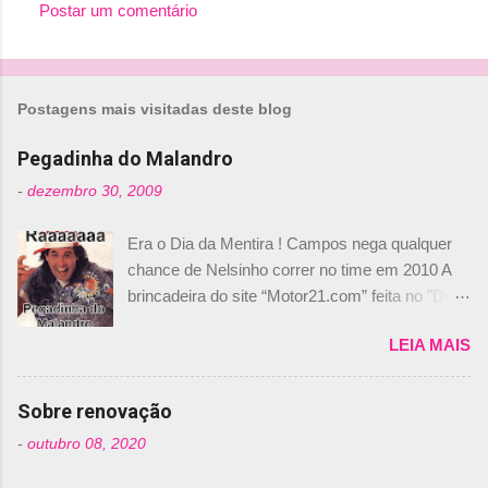
Postar um comentário
C
o
m
Postagens mais visitadas deste blog
e
n
Pegadinha do Malandro
t
-
dezembro 30, 2009
á
Era o Dia da Mentira ! Campos nega qualquer
r
chance de Nelsinho correr no time em 2010 A
i
brincadeira do site “Motor21.com” feita no "Día
o
de los Santos Inocentes" – que equivale ao 1º
s
LEIA MAIS
de abril –, afirmando que Nelson Piquet havia
comprado 15% das ações da Campos, dando,
com isso, um lugar no time a Nelsinho Piquet,
Sobre renovação
foi esclarecida de uma vez por todas por
-
outubro 08, 2020
Daniele Audetto, diretor da escuderia. O
dirigente foi taxativo ao declarar que o brasileiro