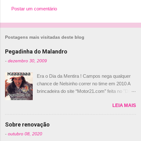
Postar um comentário
C
o
m
Postagens mais visitadas deste blog
e
n
Pegadinha do Malandro
t
-
dezembro 30, 2009
á
Era o Dia da Mentira ! Campos nega qualquer
r
chance de Nelsinho correr no time em 2010 A
i
brincadeira do site “Motor21.com” feita no "Día
o
de los Santos Inocentes" – que equivale ao 1º
s
LEIA MAIS
de abril –, afirmando que Nelson Piquet havia
comprado 15% das ações da Campos, dando,
com isso, um lugar no time a Nelsinho Piquet,
Sobre renovação
foi esclarecida de uma vez por todas por
-
outubro 08, 2020
Daniele Audetto, diretor da escuderia. O