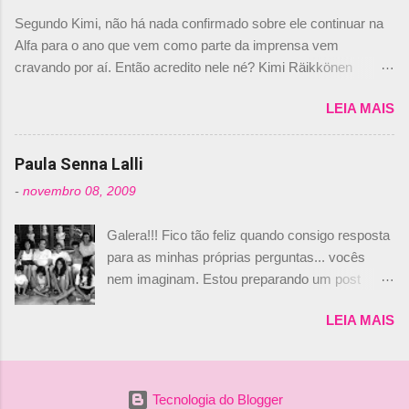
dirigente foi taxativo ao declarar que o brasileiro
Segundo Kimi, não há nada confirmado sobre ele continuar na
não será o companheiro de Bruno Senna em
Alfa para o ano que vem como parte da imprensa vem
2010. "Na verdade, nós recebemos uma oferta
cravando por aí. Então acredito nele né? Kimi Räikkönen
de Piquet", admitiu Audetto. “Mas depois de ter
answers latest rumours: "If you believe the news then it’s the
assinado com Bruno Senna, não podemos ter
LEIA MAIS
truth but I’ve never had an option in my contract so that’s
dois brasileiros”, explicou, dizendo ainda que
should, pretty much, tell you that it’s not true." #Kimi7 #EifelGP
não tem nada contra o filho do tricampeão
#AlfaRomeoRacing pic.twitter.com/77EDVn39Ia — Kimi
Paula Senna Lalli
Nelson Piquet. “Ele é um bom piloto, rápido e
Räikkönen #7 (@FansOfKR) October 8, 2020 Abaixo, o
experiente.” Audetto disse ainda que a suposta
-
novembro 08, 2009
Romain falando sobre o fato do Iceman estar há tantos anos na
compra de parte da Campos feita por Piquet
F1. What is it like to have Kimi as a team mate? 🙌 Over to you,
não corresponde à realidade. “O suposto 15%
Galera!!! Fico tão feliz quando consigo resposta
@RGrosjean ! #EifelGP 🇩🇪 #F1
de investimento seria menor do que aquilo que
para as minhas próprias perguntas... vocês
pic.twitter.com/GSAu1LWnwW — Formula 1 (@F1) October 8,
outros pilotos podem trazer: italianos, r...
nem imaginam. Estou preparando um post
2020 Beijinhos, Ludy
sobre Adriane Galisteu, porque percebi que
LEIA MAIS
nunca falei sobre ela, aqui no Octeto. No meio
das minhas pesquisas... daqui a pouco eu
conto... Há muito atrás, eu publiquei esta foto
aqui: Na época, rendeu um burburinho, porque
Tecnologia do Blogger