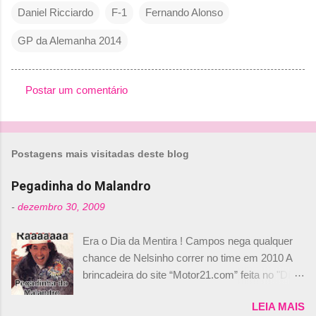
Daniel Ricciardo
F-1
Fernando Alonso
GP da Alemanha 2014
Postar um comentário
C
o
m
Postagens mais visitadas deste blog
e
n
Pegadinha do Malandro
t
-
dezembro 30, 2009
á
Era o Dia da Mentira ! Campos nega qualquer
r
chance de Nelsinho correr no time em 2010 A
i
brincadeira do site “Motor21.com” feita no "Día
o
de los Santos Inocentes" – que equivale ao 1º
s
LEIA MAIS
de abril –, afirmando que Nelson Piquet havia