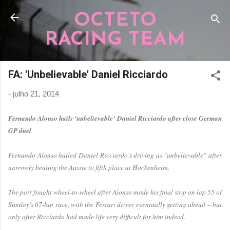
Pular para o conteúdo principal
OCTETO
RACING TEAM
FA: 'Unbelievable' Daniel Ricciardo
-
julho 21, 2014
Fernando Alonso hails 'unbelievable' Daniel Ricciardo after close German
GP duel
Fernando Alonso hailed Daniel Ricciardo's driving as "unbelievable" after
narrowly beating the Aussie to fifth place at Hockenheim.
The pair fought wheel-to-wheel after Alonso made his final stop on lap 55 of
Sunday’s 67-lap race, with the Ferrari driver eventually getting ahead – but
only after Ricciardo had made life very difficult for him indeed.