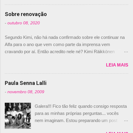
comprado 15% das ações da Campos, dando,
com isso, um lugar no time a Nelsinho Piquet,
Sobre renovação
foi esclarecida de uma vez por todas por
-
outubro 08, 2020
Daniele Audetto, diretor da escuderia. O
dirigente foi taxativo ao declarar que o brasileiro
Segundo Kimi, não há nada confirmado sobre ele continuar na
não será o companheiro de Bruno Senna em
Alfa para o ano que vem como parte da imprensa vem
2010. "Na verdade, nós recebemos uma oferta
cravando por aí. Então acredito nele né? Kimi Räikkönen
de Piquet", admitiu Audetto. “Mas depois de ter
answers latest rumours: "If you believe the news then it’s the
assinado com Bruno Senna, não podemos ter
LEIA MAIS
truth but I’ve never had an option in my contract so that’s
dois brasileiros”, explicou, dizendo ainda que
should, pretty much, tell you that it’s not true." #Kimi7 #EifelGP
não tem nada contra o filho do tricampeão
#AlfaRomeoRacing pic.twitter.com/77EDVn39Ia — Kimi
Paula Senna Lalli
Nelson Piquet. “Ele é um bom piloto, rápido e
Räikkönen #7 (@FansOfKR) October 8, 2020 Abaixo, o
experiente.” Audetto disse ainda que a suposta
-
novembro 08, 2009
Romain falando sobre o fato do Iceman estar há tantos anos na
compra de parte da Campos feita por Piquet
F1. What is it like to have Kimi as a team mate? 🙌 Over to you,
não corresponde à realidade. “O suposto 15%
Galera!!! Fico tão feliz quando consigo resposta
@RGrosjean ! #EifelGP 🇩🇪 #F1
de investimento seria menor do que aquilo que
para as minhas próprias perguntas... vocês
pic.twitter.com/GSAu1LWnwW — Formula 1 (@F1) October 8,
outros pilotos podem trazer: italianos, r...
nem imaginam. Estou preparando um post
2020 Beijinhos, Ludy
sobre Adriane Galisteu, porque percebi que