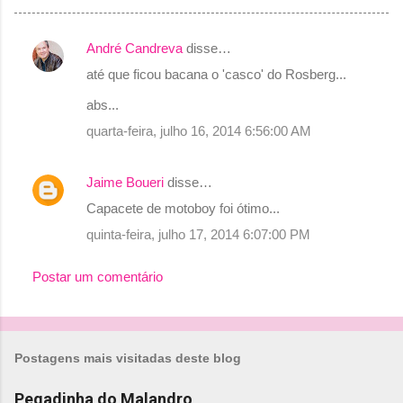
André Candreva
disse…
C
até que ficou bacana o 'casco' do Rosberg...
o
abs...
m
quarta-feira, julho 16, 2014 6:56:00 AM
e
n
Jaime Boueri
disse…
t
Capacete de motoboy foi ótimo...
á
r
quinta-feira, julho 17, 2014 6:07:00 PM
i
Postar um comentário
o
s
Postagens mais visitadas deste blog
Pegadinha do Malandro