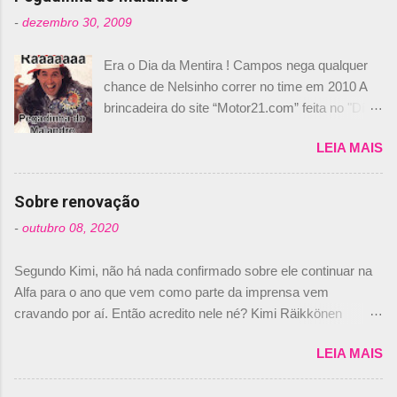
-
dezembro 30, 2009
Era o Dia da Mentira ! Campos nega qualquer
chance de Nelsinho correr no time em 2010 A
brincadeira do site “Motor21.com” feita no "Día
de los Santos Inocentes" – que equivale ao 1º
LEIA MAIS
de abril –, afirmando que Nelson Piquet havia
comprado 15% das ações da Campos, dando,
com isso, um lugar no time a Nelsinho Piquet,
Sobre renovação
foi esclarecida de uma vez por todas por
-
outubro 08, 2020
Daniele Audetto, diretor da escuderia. O
dirigente foi taxativo ao declarar que o brasileiro
Segundo Kimi, não há nada confirmado sobre ele continuar na
não será o companheiro de Bruno Senna em
Alfa para o ano que vem como parte da imprensa vem
2010. "Na verdade, nós recebemos uma oferta
cravando por aí. Então acredito nele né? Kimi Räikkönen
de Piquet", admitiu Audetto. “Mas depois de ter
answers latest rumours: "If you believe the news then it’s the
assinado com Bruno Senna, não podemos ter
LEIA MAIS
truth but I’ve never had an option in my contract so that’s
dois brasileiros”, explicou, dizendo ainda que
should, pretty much, tell you that it’s not true." #Kimi7 #EifelGP
não tem nada contra o filho do tricampeão