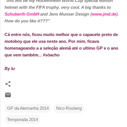
"this will be my Hockenheim World Cup special edition
helmet with the FIFA trophy. very cool. A big thanks to
Schuberth GmbH
and Jens Munser Design (
www.jmd.de
).
How do you like it???"
Cá entre nós, ficou muito melhor que o capacete preto de
motoboy que ele usa neste ano. Por mim, ficava
homenageando a a seleção alemã até o ultimo GP e o ano
que vem também... #sóacho
By lu
GP da Alemanha 2014
Nico Rosberg
Temporada 2014