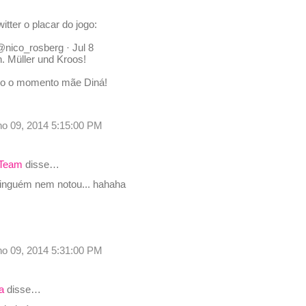
itter o placar do jogo:
nico_rosberg · Jul 8
n. Müller und Kroos!
do o momento mãe Diná!
ulho 09, 2014 5:15:00 PM
 Team
disse…
Ninguém nem notou... hahaha
ulho 09, 2014 5:31:00 PM
a
disse…