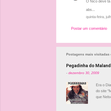
O Nico deve tá r
abs...
quinta-feira, j
Postar um comentário
Postagens mais visitadas 
Pegadinha do Maland
-
dezembro 30, 2009
Era o Di
do site “
que Nels
Nelsinho 
dirigente