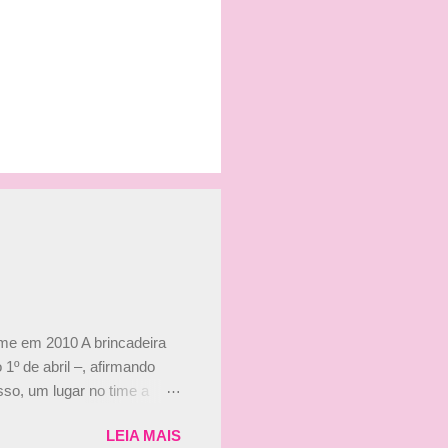
ime em 2010 A brincadeira
 1º de abril –, afirmando
so, um lugar no time a
etor da escuderia. O
LEIA MAIS
 Bruno Senna em 2010. "Na