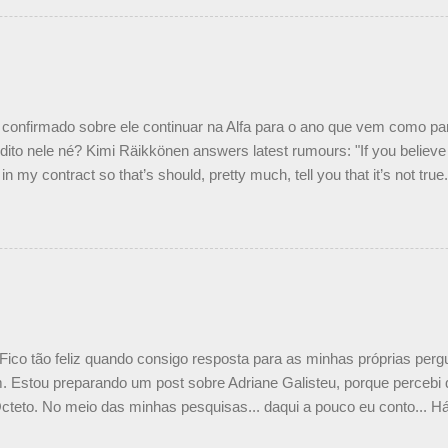
 nós recebemos uma oferta de Piquet", admitiu Audetto. “Mas depois
o podemos ter dois brasileiros”, explicou, dizendo ainda que não tem
o Nelson Piquet. “Ele é um bom piloto, rápido e experiente.” Audetto
e parte da Campos feita por Piquet não corresponde à realidade. “O
nto seria menor do que aquilo que outros pilotos podem trazer: italiano
confirmado sobre ele continuar na Alfa para o ano que vem como p
ito nele né? Kimi Räikkönen answers latest rumours: "If you believe t
in my contract so that’s should, pretty much, tell you that it’s not tru
tter.com/77EDVn39Ia — Kimi Räikkönen #7 (@FansOfKR) October 8,
man estar há tantos anos na F1. What is it like to have Kimi as a tea
 #F1 pic.twitter.com/GSAu1LWnwW — Formula 1 (@F1) October 8, 
 Fico tão feliz quando consigo resposta para as minhas próprias per
 Estou preparando um post sobre Adriane Galisteu, porque percebi q
cteto. No meio das minhas pesquisas... daqui a pouco eu conto... Há 
 aqui: Na época, rendeu um burburinho, porque legendei a foto, dize