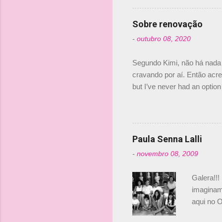
verdade,
Senna, nã
Sobre renovação
tricampeã
-
outubro 08, 2020
compra d
investime
Segundo Kimi, não há nada 
cravando por aí. Então acred
but I’ve never had an option 
#AlfaRomeoRacing pic.twi
falando sobre o fato do Ice
@RGrosjean ! #EifelGP 🇩
Paula Senna Lalli
-
novembro 08, 2009
Galera!!!
imaginam.
aqui no O
esta foto