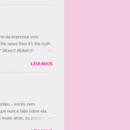
 de ter assinado com Bruno
 nada contra o filho do
 disse ainda que a suposta
 suposto 15% de
s, r...
arte da imprensa vem
he news then it’s the truth
e." #Kimi7 #EifelGP
 2020 Abaixo, o Romain
LEIA MAIS
m mate? 🙌 Over to you,
2020 Beijinhos, Ludy
guntas... vocês nem
ue nunca falei sobre ela,
muito atrás, eu publiquei
ndo que a menina ao lado de