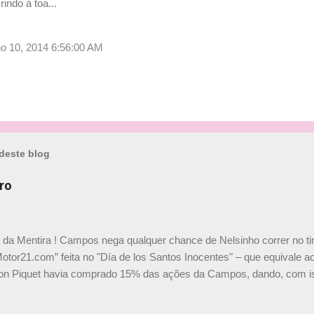
indo à toa...
ulho 10, 2014 6:56:00 AM
deste blog
ro
a da Mentira ! Campos nega qualquer chance de Nelsinho correr no t
Motor21.com” feita no "Día de los Santos Inocentes" – que equivale ao
on Piquet havia comprado 15% das ações da Campos, dando, com is
Piquet, foi esclarecida de uma vez por todas por Daniele Audetto, dir
 foi taxativo ao declarar que o brasileiro não será o companheiro de