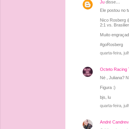
Ju
disse…
C
Ele postou no tw
o
Nico Rosberg @
m
2:1 vs. Brasilie
e
Muito engraça
n
#goRosberg
t
quarta-feira, j
á
r
Octeto Racing
i
o
Né , Juliana? 
s
Figura :)
bjs, lu
quarta-feira, j
André Candrev