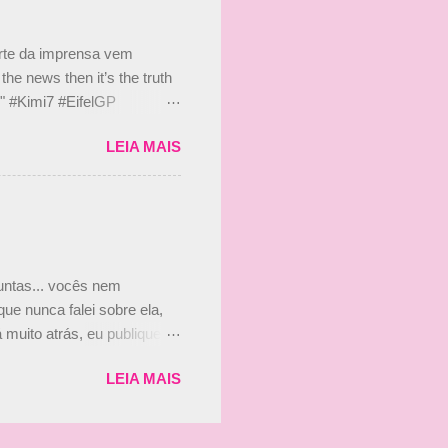
 suposto 15% de
s, r...
arte da imprensa vem
he news then it’s the truth
e." #Kimi7 #EifelGP
 2020 Abaixo, o Romain
LEIA MAIS
m mate? 🙌 Over to you,
2020 Beijinhos, Ludy
guntas... vocês nem
ue nunca falei sobre ela,
muito atrás, eu publiquei
ndo que a menina ao lado de
LEIA MAIS
vam que a Viviane Senna
ias, e todo mundo acabou
is da Paula. Que alegria!!!!