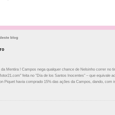
deste blog
ro
a da Mentira ! Campos nega qualquer chance de Nelsinho correr no t
Motor21.com” feita no "Día de los Santos Inocentes" – que equivale ao
on Piquet havia comprado 15% das ações da Campos, dando, com is
Piquet, foi esclarecida de uma vez por todas por Daniele Audetto, dir
 foi taxativo ao declarar que o brasileiro não será o companheiro de
 nós recebemos uma oferta de Piquet", admitiu Audetto. “Mas depois
o podemos ter dois brasileiros”, explicou, dizendo ainda que não tem
o Nelson Piquet. “Ele é um bom piloto, rápido e experiente.” Audetto