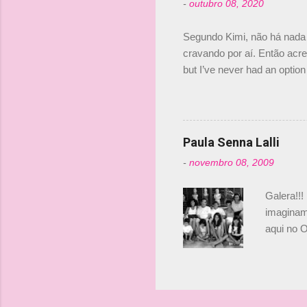
-
outubro 08, 2020
compra d
investime
Segundo Kimi, não há nada 
cravando por aí. Então acred
but I’ve never had an option 
#AlfaRomeoRacing pic.twi
falando sobre o fato do Ice
@RGrosjean ! #EifelGP 🇩
Paula Senna Lalli
-
novembro 08, 2009
Galera!!!
imaginam.
aqui no O
esta foto
Bruno, é
tinha ape
entendend