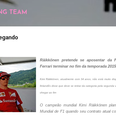
Pular para o conteúdo principal
NG TEAM
hegando
Räikkönen pretende se aposentar da 
Ferrari terminar no fim da temporada 2015
Kimi Räikkönen, atualmente com 34 anos, não está muito disp
finlandês disse que deve se retirar da categoria pela segunda 
chegar ao fim
O campeão mundial Kimi Räikkönen plan
Mundial de F1 quando seu contrato atual co