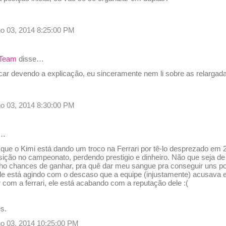
ulho 03, 2014 8:25:00 PM
 Team
disse…
icar devendo a explicação, eu sinceramente nem li sobre as relargad
ulho 03, 2014 8:30:00 PM
e…
que o Kimi está dando um troco na Ferrari por tê-lo desprezado em 
sição no campeonato, perdendo prestigio e dinheiro. Não que seja 
enho chances de ganhar, pra quê dar meu sangue pra conseguir uns 
Ele está agindo com o descaso que a equipe (injustamente) acusava 
 com a ferrari, ele está acabando com a reputação dele :(
s.
ulho 03, 2014 10:25:00 PM