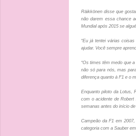
Räikkönen disse que gostar
não darem essa chance ao
Mundial após 2015 se algué
“Eu já tentei várias cois
ajudar. Você sempre aprend
“Os times têm medo que a g
não só para nós, mas para
diferença quanto à F1 e o 
Enquanto piloto da Lotus, 
com o acidente de Robert K
semanas antes do início d
Campeão da F1 em 2007, Rä
categoria com a Sauber em 