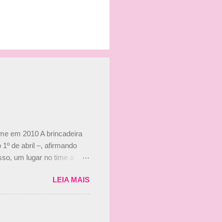
ime em 2010 A brincadeira
 1º de abril –, afirmando
so, um lugar no time a
etor da escuderia. O
LEIA MAIS
 Bruno Senna em 2010. "Na
 de ter assinado com Bruno
 nada contra o filho do
 disse ainda que a suposta