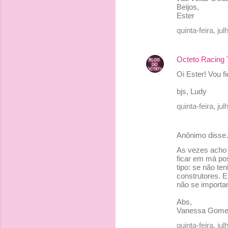
m
Beijos,
e
Ester
n
quinta-feira, j
t
á
Octeto Racing
r
Oi Ester! Vou f
i
bjs, Ludy
o
quinta-feira, j
s
Anônimo diss
As vezes acho 
ficar em má po
tipo: se não t
construtores. 
não se importar
Abs,
Vanessa Gome
quinta-feira, j