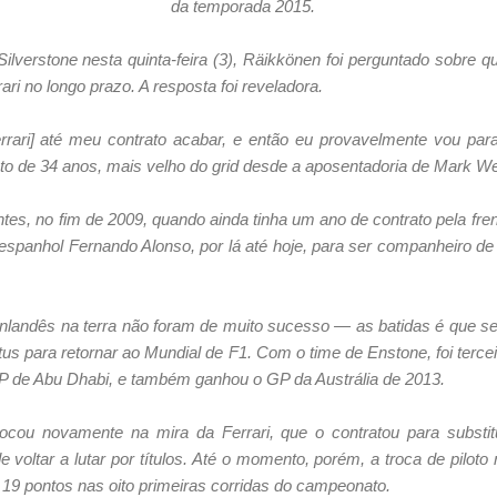
da temporada 2015.
ilverstone nesta quinta-feira (3), Räikkönen foi perguntado sobre 
rari no longo prazo. A resposta foi reveladora.
rrari] até meu contrato acabar, e então eu provavelmente vou par
oto de 34 anos, mais velho do grid desde a aposentadoria de Mark 
tes, no fim de 2009, quando ainda tinha um ano de contrato pela fren
espanhol Fernando Alonso, por lá até hoje, para ser companheiro de
finlandês na terra não foram de muito sucesso — as batidas é que 
tus para retornar ao Mundial de F1. Com o time de Enstone, foi terc
GP de Abu Dhabi, e também ganhou o GP da Austrália de 2013.
u novamente na mira da Ferrari, que o contratou para substitu
voltar a lutar por títulos. Até o momento, porém, a troca de piloto n
19 pontos nas oito primeiras corridas do campeonato.