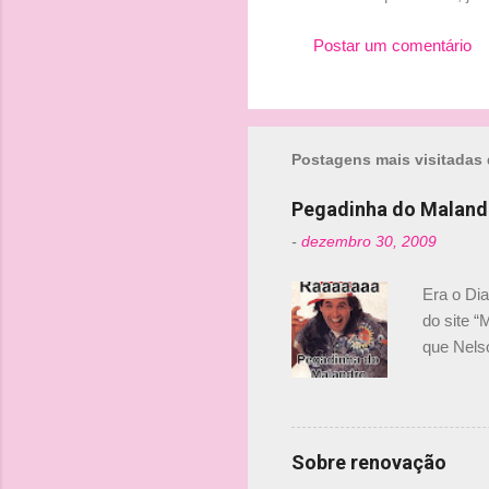
Postar um comentário
Postagens mais visitadas 
Pegadinha do Maland
-
dezembro 30, 2009
Era o Di
do site “
que Nels
Nelsinho 
dirigente
verdade,
Senna, nã
Sobre renovação
tricampeã