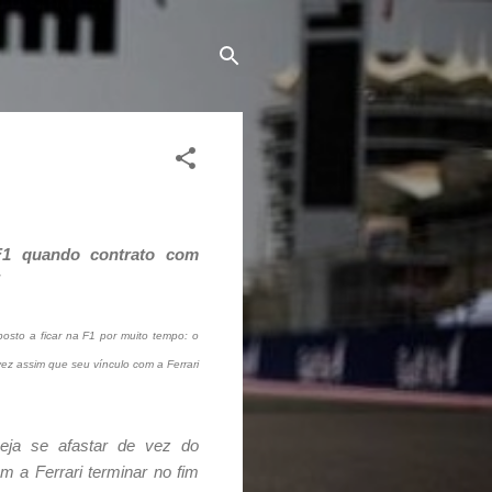
F1 quando contrato com
osto a ficar na F1 por muito tempo: o
vez assim que seu vínculo com a Ferrari
eja se afastar de vez do
m a Ferrari terminar no fim