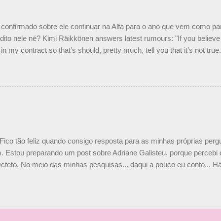
e parte da Campos feita por Piquet não corresponde à realidade. “O
nto seria menor do que aquilo que outros pilotos podem trazer: italiano
confirmado sobre ele continuar na Alfa para o ano que vem como p
ito nele né? Kimi Räikkönen answers latest rumours: "If you believe t
in my contract so that’s should, pretty much, tell you that it’s not tru
tter.com/77EDVn39Ia — Kimi Räikkönen #7 (@FansOfKR) October 8,
man estar há tantos anos na F1. What is it like to have Kimi as a tea
 #F1 pic.twitter.com/GSAu1LWnwW — Formula 1 (@F1) October 8, 
 Fico tão feliz quando consigo resposta para as minhas próprias per
 Estou preparando um post sobre Adriane Galisteu, porque percebi q
cteto. No meio das minhas pesquisas... daqui a pouco eu conto... Há 
 aqui: Na época, rendeu um burburinho, porque legendei a foto, dize
 sua irmã caçula, Paula Senna. Fui questionada, porque todos acha
nas 2 filhos (Bruno e Bianca). Mas no final, mostrei outras referênc
o, que Ayrton tinha 3 sobrinhos. Hoje, finalmente, achei fotinhos atua