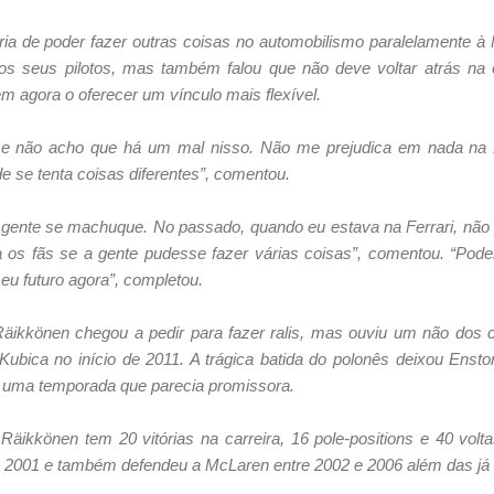
ia de poder fazer outras coisas no automobilismo paralelamente à F
s seus pilotos, mas também falou que não deve voltar atrás na 
m agora o oferecer um vínculo mais flexível.
as e não acho que há um mal nisso. Não me prejudica em nada n
e se tenta coisas diferentes”, comentou.
ente se machuque. No passado, quando eu estava na Ferrari, não pod
 os fãs se a gente pudesse fazer várias coisas”, comentou. “Poder
meu futuro agora”, completou.
Räikkönen chegou a pedir para fazer ralis, mas ouviu um não dos 
ubica no início de 2011. A trágica batida do polonês deixou Enst
e uma temporada que parecia promissora.
ikkönen tem 20 vitórias na carreira, 16 pole-positions e 40 volta
2001 e também defendeu a McLaren entre 2002 e 2006 além das já ci