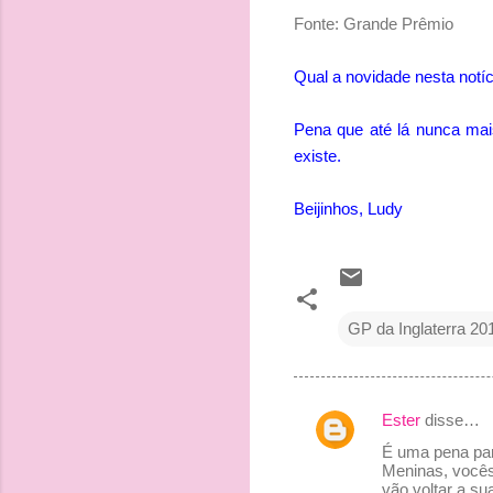
Fonte: Grande Prêmio
Qual a novidade nesta notí
Pena que até lá nunca mai
existe.
Beijinhos, Ludy
GP da Inglaterra 20
Ester
disse…
C
É uma pena par
o
Meninas, vocês
vão voltar a su