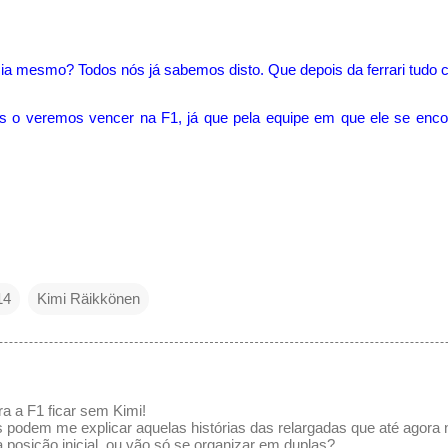
cia mesmo? Todos nós já sabemos disto. Que depois da ferrari tudo c
s o veremos vencer na F1, já que pela equipe em que ele se encont
14
Kimi Räikkönen
a a F1 ficar sem Kimi!
 podem me explicar aquelas histórias das relargadas que até agora 
a posição inicial, ou vão só se organizar em duplas?