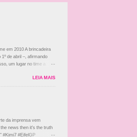
ime em 2010 A brincadeira
 1º de abril –, afirmando
so, um lugar no time a
etor da escuderia. O
LEIA MAIS
 Bruno Senna em 2010. "Na
 de ter assinado com Bruno
 nada contra o filho do
 disse ainda que a suposta
 suposto 15% de
s, r...
arte da imprensa vem
he news then it’s the truth
e." #Kimi7 #EifelGP