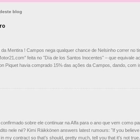
deste blog
ro
a da Mentira ! Campos nega qualquer chance de Nelsinho correr no t
Motor21.com” feita no "Día de los Santos Inocentes" – que equivale ao
on Piquet havia comprado 15% das ações da Campos, dando, com is
Piquet, foi esclarecida de uma vez por todas por Daniele Audetto, dir
 foi taxativo ao declarar que o brasileiro não será o companheiro de
 nós recebemos uma oferta de Piquet", admitiu Audetto. “Mas depois
o podemos ter dois brasileiros”, explicou, dizendo ainda que não tem
o Nelson Piquet. “Ele é um bom piloto, rápido e experiente.” Audetto
e parte da Campos feita por Piquet não corresponde à realidade. “O
nto seria menor do que aquilo que outros pilotos podem trazer: italiano
confirmado sobre ele continuar na Alfa para o ano que vem como p
ito nele né? Kimi Räikkönen answers latest rumours: "If you believe t
in my contract so that’s should, pretty much, tell you that it’s not tru