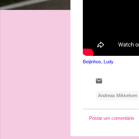
Beijinhos, Ludy
Andreas Mikkelsen
Postar um comentário
C
o