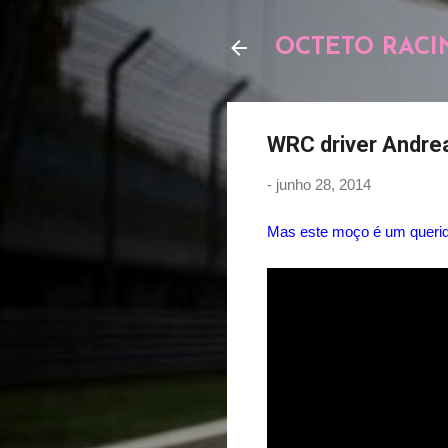
OCTETO RACI
WRC driver Andrea
-
junho 28, 2014
Mas este moço é um querido 