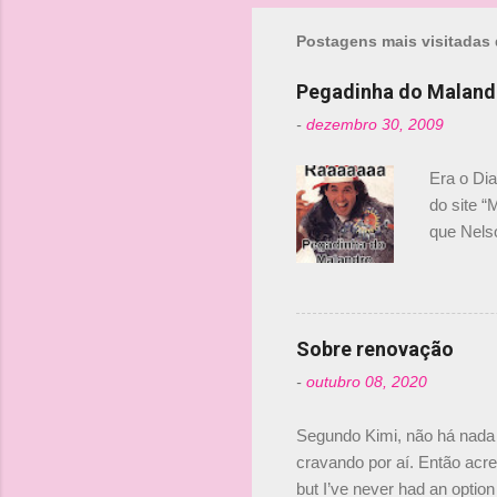
m
Postagens mais visitadas 
e
n
Pegadinha do Maland
t
-
dezembro 30, 2009
á
r
Era o Di
i
do site “
o
que Nels
Nelsinho 
s
dirigente
verdade,
Senna, nã
Sobre renovação
tricampeã
-
outubro 08, 2020
compra d
investime
Segundo Kimi, não há nada 
cravando por aí. Então acred
but I’ve never had an option 