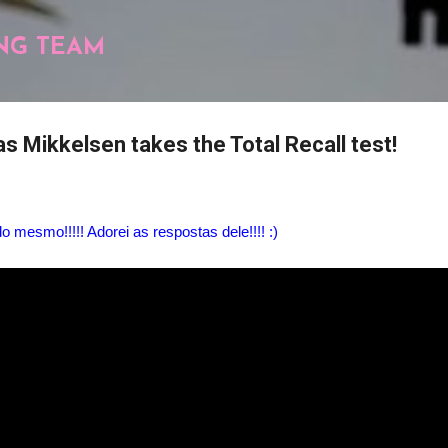
Pular para o conteúdo principal
NG TEAM
s Mikkelsen takes the Total Recall test!
mesmo!!!!! Adorei as respostas dele!!!! :)