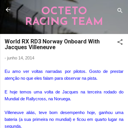
Pular para o conteúdo principal
OCTETO
RACING TEAM
World RX RD3 Norway Onboard With
Jacques Villeneuve
-
junho 14, 2014
Eu amo ver voltas narradas por pilotos. Gosto de prestar
atenção no que eles falam para observar na pista.
E hoje temos uma volta de Jacques na terceira rodado do
Mundial de Rallycross, na Noruega.
Villeneuve aliás, teve bom desempenho hoje, ganhou uma
bateria (a sua primeira no mundial) e ficou em quarto lugar na
segunda.