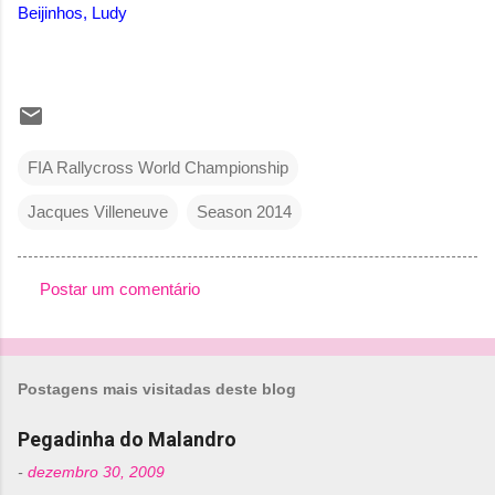
Beijinhos, Ludy
FIA Rallycross World Championship
Jacques Villeneuve
Season 2014
Postar um comentário
C
o
m
Postagens mais visitadas deste blog
e
n
Pegadinha do Malandro
t
-
dezembro 30, 2009