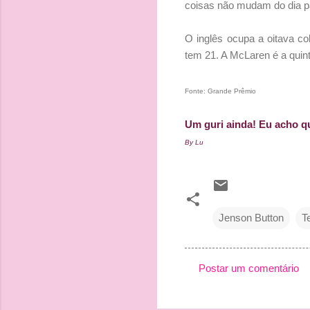
coisas não mudam do dia par
O inglês ocupa a oitava c
tem 21. A McLaren é a quin
Fonte: Grande Prêmio
Um guri ainda! Eu acho qu
By Lu
Jenson Button
T
Postar um comentário
C
o