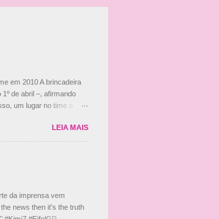
ime em 2010 A brincadeira
 1º de abril –, afirmando
so, um lugar no time a
etor da escuderia. O
LEIA MAIS
 Bruno Senna em 2010. "Na
 de ter assinado com Bruno
 nada contra o filho do
 disse ainda que a suposta
 suposto 15% de
s, r...
arte da imprensa vem
he news then it’s the truth
e." #Kimi7 #EifelGP