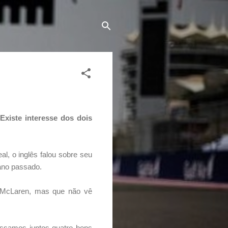
Existe interesse dos dois
al, o inglês falou sobre seu
ano passado.
 McLaren, mas que não vê
assamos juntos quatro bons