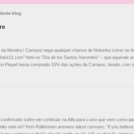
deste blog
ro
a da Mentira ! Campos nega qualquer chance de Nelsinho correr no t
Motor21.com” feita no "Día de los Santos Inocentes" – que equivale ao
on Piquet havia comprado 15% das ações da Campos, dando, com is
Piquet, foi esclarecida de uma vez por todas por Daniele Audetto, dir
 foi taxativo ao declarar que o brasileiro não será o companheiro de
 nós recebemos uma oferta de Piquet", admitiu Audetto. “Mas depois
o podemos ter dois brasileiros”, explicou, dizendo ainda que não tem
o Nelson Piquet. “Ele é um bom piloto, rápido e experiente.” Audetto
e parte da Campos feita por Piquet não corresponde à realidade. “O
nto seria menor do que aquilo que outros pilotos podem trazer: italiano
confirmado sobre ele continuar na Alfa para o ano que vem como p
ito nele né? Kimi Räikkönen answers latest rumours: "If you believe t
in my contract so that’s should, pretty much, tell you that it’s not tru