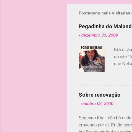
m
Postagens mais visitadas 
e
n
Pegadinha do Maland
t
-
dezembro 30, 2009
á
r
Era o Di
i
do site “
o
que Nels
Nelsinho 
s
dirigente
verdade,
Senna, nã
Sobre renovação
tricampeã
-
outubro 08, 2020
compra d
investime
Segundo Kimi, não há nada 
cravando por aí. Então acred
but I’ve never had an option 