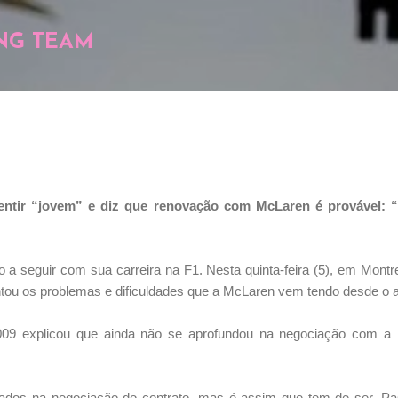
Pular para o conteúdo principal
NG TEAM
entir “jovem” e diz que renovação com McLaren é provável: “
 a seguir com sua carreira na F1. Nesta quinta-feira (5), em Montre
ntou os problemas e dificuldades que a McLaren vem tendo desde o 
09 explicou que ainda não se aprofundou na negociação com a
ados na negociação do contrato, mas é assim que tem de ser. P