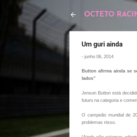
OCTETO RACI
Um guri ainda
-
junho 06, 2014
Button afirma ainda se s
lados”
Jenson Button está decidido
futuro na categoria e come
O campeão mundial de 20
problemas nisso.
“Ainda não estamos adiant