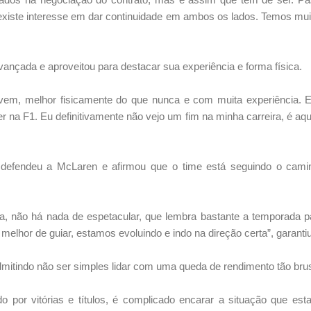
existe interesse em dar continuidade em ambos os lados. Temos muit
ançada e aproveitou para destacar sua experiência e forma física.
vem, melhor fisicamente do que nunca e com muita experiência.
r na F1. Eu definitivamente não vejo um fim na minha carreira, é aqui
m defendeu a McLaren e afirmou que o time está seguindo o cami
ora, não há nada de espetacular, que lembra bastante a temporada 
 melhor de guiar, estamos evoluindo e indo na direção certa”, garantiu
dmitindo não ser simples lidar com uma queda de rendimento tão bru
o por vitórias e títulos, é complicado encarar a situação que e