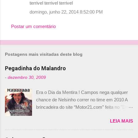
terrivel terrivel terrivel
n
domingo, junho 22, 2014 8:52:00 PM
t
á
Postar um comentário
r
i
o
Postagens mais visitadas deste blog
s
Pegadinha do Malandro
-
dezembro 30, 2009
Era o Dia da Mentira ! Campos nega qualquer
chance de Nelsinho correr no time em 2010 A
brincadeira do site “Motor21.com” feita no "Día
de los Santos Inocentes" – que equivale ao 1º
LEIA MAIS
de abril –, afirmando que Nelson Piquet havia
comprado 15% das ações da Campos, dando,
com isso, um lugar no time a Nelsinho Piquet,