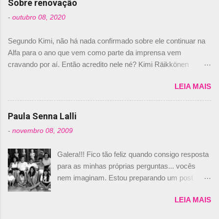
Sobre renovação
foi esclarecida de uma vez por todas por
-
outubro 08, 2020
Daniele Audetto, diretor da escuderia. O
dirigente foi taxativo ao declarar que o brasileiro
Segundo Kimi, não há nada confirmado sobre ele continuar na
não será o companheiro de Bruno Senna em
Alfa para o ano que vem como parte da imprensa vem
2010. "Na verdade, nós recebemos uma oferta
cravando por aí. Então acredito nele né? Kimi Räikkönen
de Piquet", admitiu Audetto. “Mas depois de ter
answers latest rumours: "If you believe the news then it’s the
assinado com Bruno Senna, não podemos ter
LEIA MAIS
truth but I’ve never had an option in my contract so that’s
dois brasileiros”, explicou, dizendo ainda que
should, pretty much, tell you that it’s not true." #Kimi7 #EifelGP
não tem nada contra o filho do tricampeão
#AlfaRomeoRacing pic.twitter.com/77EDVn39Ia — Kimi
Paula Senna Lalli
Nelson Piquet. “Ele é um bom piloto, rápido e
Räikkönen #7 (@FansOfKR) October 8, 2020 Abaixo, o
experiente.” Audetto disse ainda que a suposta
-
novembro 08, 2009
Romain falando sobre o fato do Iceman estar há tantos anos na
compra de parte da Campos feita por Piquet
F1. What is it like to have Kimi as a team mate? 🙌 Over to you,
não corresponde à realidade. “O suposto 15%
Galera!!! Fico tão feliz quando consigo resposta
@RGrosjean ! #EifelGP 🇩🇪 #F1
de investimento seria menor do que aquilo que
para as minhas próprias perguntas... vocês
pic.twitter.com/GSAu1LWnwW — Formula 1 (@F1) October 8,
outros pilotos podem trazer: italianos, r...
nem imaginam. Estou preparando um post
2020 Beijinhos, Ludy
sobre Adriane Galisteu, porque percebi que
LEIA MAIS
nunca falei sobre ela, aqui no Octeto. No meio
das minhas pesquisas... daqui a pouco eu