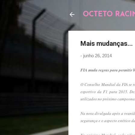
OCTETO RACI
Mais mudanças...
-
junho 26, 2014
FIA muda regras para permitir 
O Conselho Mundial da FIA se re
esportivo da F1 para 2015. De
utilizados no próximo campeonato
Na nota divulgada após a reunião
segurança e o aspecto estético d
No próximo Mundial, cada piloto