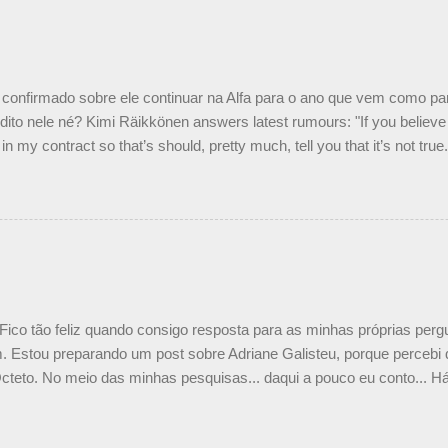
o podemos ter dois brasileiros”, explicou, dizendo ainda que não tem
o Nelson Piquet. “Ele é um bom piloto, rápido e experiente.” Audetto
e parte da Campos feita por Piquet não corresponde à realidade. “O
nto seria menor do que aquilo que outros pilotos podem trazer: italiano
confirmado sobre ele continuar na Alfa para o ano que vem como p
ito nele né? Kimi Räikkönen answers latest rumours: "If you believe t
in my contract so that’s should, pretty much, tell you that it’s not tru
tter.com/77EDVn39Ia — Kimi Räikkönen #7 (@FansOfKR) October 8,
man estar há tantos anos na F1. What is it like to have Kimi as a tea
 #F1 pic.twitter.com/GSAu1LWnwW — Formula 1 (@F1) October 8, 
 Fico tão feliz quando consigo resposta para as minhas próprias per
 Estou preparando um post sobre Adriane Galisteu, porque percebi q
cteto. No meio das minhas pesquisas... daqui a pouco eu conto... Há 
 aqui: Na época, rendeu um burburinho, porque legendei a foto, dize
 sua irmã caçula, Paula Senna. Fui questionada, porque todos acha