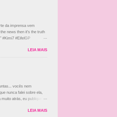
 nada contra o filho do
 disse ainda que a suposta
 suposto 15% de
s, r...
arte da imprensa vem
he news then it’s the truth
e." #Kimi7 #EifelGP
 2020 Abaixo, o Romain
LEIA MAIS
m mate? 🙌 Over to you,
2020 Beijinhos, Ludy
guntas... vocês nem
ue nunca falei sobre ela,
muito atrás, eu publiquei
ndo que a menina ao lado de
LEIA MAIS
vam que a Viviane Senna