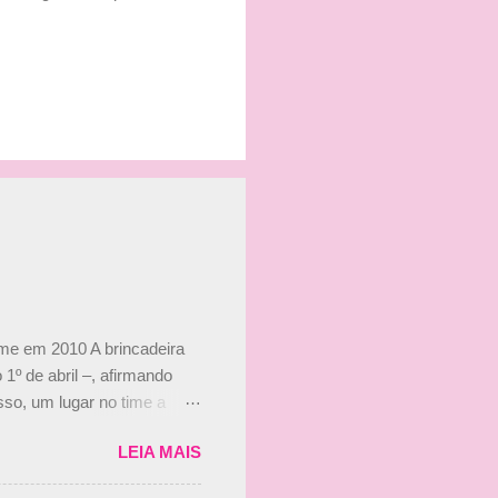
ime em 2010 A brincadeira
 1º de abril –, afirmando
so, um lugar no time a
etor da escuderia. O
LEIA MAIS
 Bruno Senna em 2010. "Na
 de ter assinado com Bruno