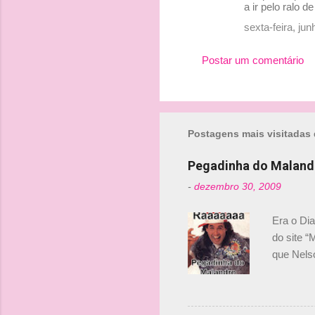
a ir pelo ralo de
e
sexta-feira, ju
n
t
Postar um comentário
á
r
i
Postagens mais visitadas 
o
s
Pegadinha do Maland
-
dezembro 30, 2009
Era o Di
do site “
que Nels
Nelsinho 
dirigente
verdade,