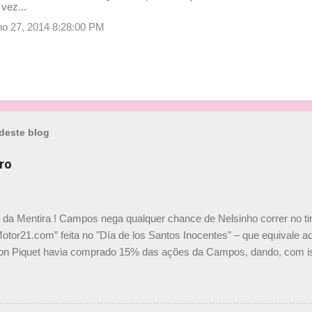
 vez...
nho 27, 2014 8:28:00 PM
deste blog
ro
a da Mentira ! Campos nega qualquer chance de Nelsinho correr no t
Motor21.com” feita no "Día de los Santos Inocentes" – que equivale ao
on Piquet havia comprado 15% das ações da Campos, dando, com is
Piquet, foi esclarecida de uma vez por todas por Daniele Audetto, dir
 foi taxativo ao declarar que o brasileiro não será o companheiro de
 nós recebemos uma oferta de Piquet", admitiu Audetto. “Mas depois