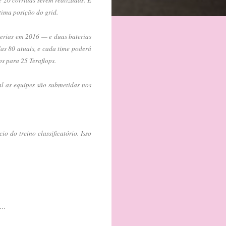
tima posição do grid.
terias em 2016 — e duas baterias
as 80 atuais, e cada time poderá
s para 25 Teraflops.
al as equipes são submetidas nos
o do treino classificatório. Isso
..