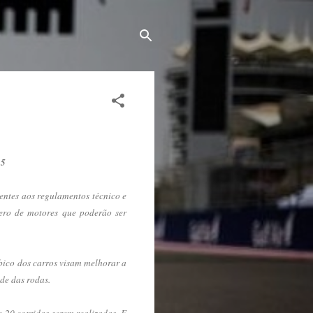
15
entes aos regulamentos técnico e
ero de motores que poderão ser
 bico dos carros visam melhorar a
de das rodas.
 20 corridas serem realizadas. E