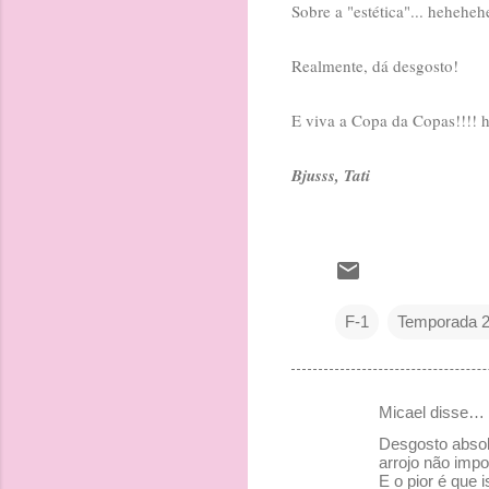
Sobre a "estética"... hehehe
Realmente, dá desgosto!
E viva a Copa da Copas!!!! 
Bjusss, Tati
F-1
Temporada 
Micael disse…
C
Desgosto absolu
o
arrojo não imp
E o pior é que
m