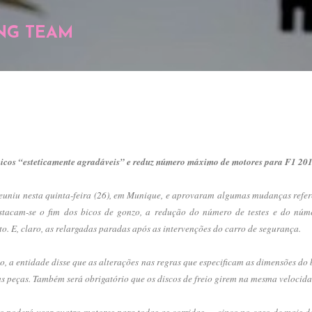
Pular para o conteúdo principal
NG TEAM
bicos “esteticamente agradáveis” e reduz número máximo de motores para F1 20
uniu nesta quinta-feira (26), em Munique, e aprovaram algumas mudanças refer
stacam-se o fim dos bicos de gonzo, a redução do número de testes e do núm
. E, claro, as relargadas paradas após as intervenções do carro de segurança.
, a entidade disse que as alterações nas regras que especificam as dimensões do
as peças. Também será obrigatório que os discos de freio girem na mesma velocida
 poderá usar quatro motores para todas as corridas — cinco no caso de mais de