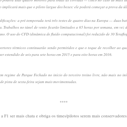
 implicará mais que o piloto largue dos boxes: ele poderá começar a prova da úl
ificações: a pré-temporada terá três testes de quatro dias na Europa — duas ba
a. Trabalhos no túnel de vento ficarão limitados a 65 horas por semana, em vez d
no. O uso do CFD (dinâmica de fluído computacional) foi reduzido de 30 Teraflop
ertores térmicos continuarão sendo permitidos e que o toque de recolher ao qu
 ser estendido de seis para sete horas em 2015 e para oito horas em 2016.
m regime de Parque Fechado no início do terceiro treino livre, não mais no iníci
 de pista de sexta-feira sejam mais movimentadas.
****
 a F1 ser mais chata e obriga os times/pilotos serem mais conservadores.