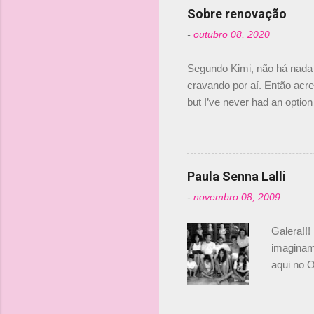
Senna, nã
Sobre renovação
tricampeã
-
outubro 08, 2020
compra d
investime
Segundo Kimi, não há nada 
cravando por aí. Então acred
but I’ve never had an option 
#AlfaRomeoRacing pic.twi
falando sobre o fato do Ice
@RGrosjean ! #EifelGP 🇩
Paula Senna Lalli
-
novembro 08, 2009
Galera!!!
imaginam.
aqui no O
esta foto
Bruno, é