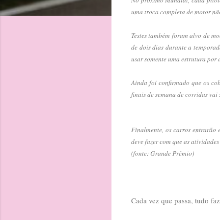
uma troca completa de motor não
Testes também foram alvo de mod
de dois dias durante a temporad
usar somente uma estrutura por a
Ainda foi confirmado que os cob
finais de semana de corridas vai
Finalmente, os carros entrarão e
deve fazer com que as atividades
(fonte: Grande Prêmio)
Cada vez que passa, tudo faz