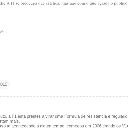
hehe A f1 se preocupa que estética, mas não com o que agrada o público.
hehe
2015
to, a F1 está prestes a virar uma Formula de resistência e regulari
ortam mais.
 isso ta acontecendo a algum tempo, começou em 2006 tirando os V10