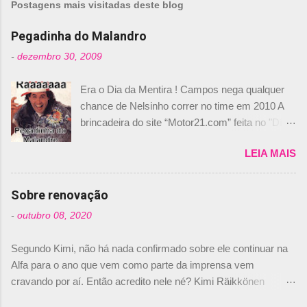
Postagens mais visitadas deste blog
e
n
Pegadinha do Malandro
t
-
dezembro 30, 2009
á
Era o Dia da Mentira ! Campos nega qualquer
r
chance de Nelsinho correr no time em 2010 A
i
brincadeira do site “Motor21.com” feita no "Día
o
de los Santos Inocentes" – que equivale ao 1º
s
LEIA MAIS
de abril –, afirmando que Nelson Piquet havia
comprado 15% das ações da Campos, dando,
com isso, um lugar no time a Nelsinho Piquet,
Sobre renovação
foi esclarecida de uma vez por todas por
-
outubro 08, 2020
Daniele Audetto, diretor da escuderia. O
dirigente foi taxativo ao declarar que o brasileiro
Segundo Kimi, não há nada confirmado sobre ele continuar na
não será o companheiro de Bruno Senna em
Alfa para o ano que vem como parte da imprensa vem
2010. "Na verdade, nós recebemos uma oferta
cravando por aí. Então acredito nele né? Kimi Räikkönen
de Piquet", admitiu Audetto. “Mas depois de ter
answers latest rumours: "If you believe the news then it’s the
assinado com Bruno Senna, não podemos ter