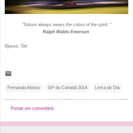
"Nature always wears the colors of the spirit. "
Ralph Waldo Emerson
Bjusss, Tati
Fernando Alonso
GP do Canadá 2014
Lema do Dia
Postar um comentário
C
o
m