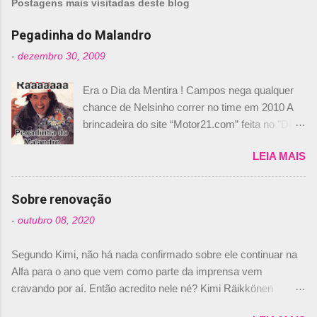
Postagens mais visitadas deste blog
e
n
Pegadinha do Malandro
t
-
dezembro 30, 2009
á
Era o Dia da Mentira ! Campos nega qualquer
r
chance de Nelsinho correr no time em 2010 A
i
brincadeira do site “Motor21.com” feita no "Día
o
de los Santos Inocentes" – que equivale ao 1º
s
LEIA MAIS
de abril –, afirmando que Nelson Piquet havia
comprado 15% das ações da Campos, dando,
com isso, um lugar no time a Nelsinho Piquet,
Sobre renovação
foi esclarecida de uma vez por todas por
-
outubro 08, 2020
Daniele Audetto, diretor da escuderia. O
dirigente foi taxativo ao declarar que o brasileiro
Segundo Kimi, não há nada confirmado sobre ele continuar na
não será o companheiro de Bruno Senna em
Alfa para o ano que vem como parte da imprensa vem
2010. "Na verdade, nós recebemos uma oferta
cravando por aí. Então acredito nele né? Kimi Räikkönen
de Piquet", admitiu Audetto. “Mas depois de ter
answers latest rumours: "If you believe the news then it’s the
assinado com Bruno Senna, não podemos ter