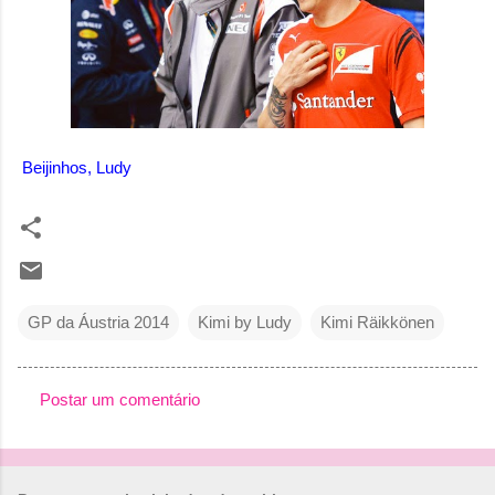
Beijinhos, Ludy
GP da Áustria 2014
Kimi by Ludy
Kimi Räikkönen
Postar um comentário
C
o
m