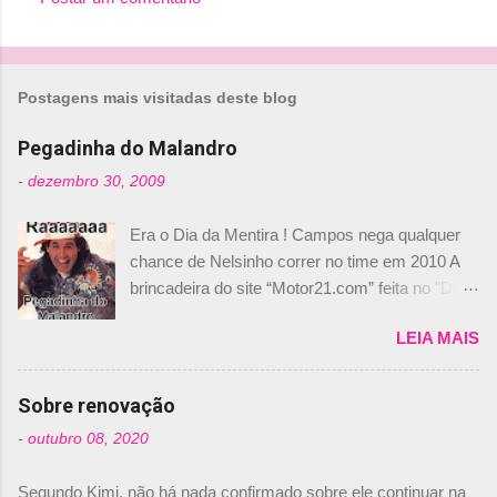
Postagens mais visitadas deste blog
Pegadinha do Malandro
-
dezembro 30, 2009
Era o Dia da Mentira ! Campos nega qualquer
chance de Nelsinho correr no time em 2010 A
brincadeira do site “Motor21.com” feita no "Día
de los Santos Inocentes" – que equivale ao 1º
LEIA MAIS
de abril –, afirmando que Nelson Piquet havia
comprado 15% das ações da Campos, dando,
com isso, um lugar no time a Nelsinho Piquet,
Sobre renovação
foi esclarecida de uma vez por todas por
-
outubro 08, 2020
Daniele Audetto, diretor da escuderia. O
dirigente foi taxativo ao declarar que o brasileiro
Segundo Kimi, não há nada confirmado sobre ele continuar na