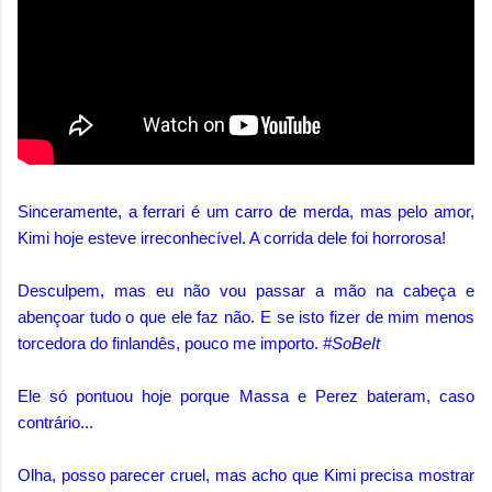
Sinceramente, a ferrari é um carro de merda, mas pelo amor,
Kimi hoje esteve irreconhecível.
A corrida dele foi horrorosa
!
Desculpem, mas eu não vou passar a mão na cabeça e
abençoar tudo o que ele faz não. E se isto fizer de mim menos
torcedora do finlandês, pouco me importo.
#SoBeIt
Ele só pontuou hoje porque Massa e Perez bateram, caso
contrário...
Olha, posso parecer cruel, mas acho que Kimi precisa mostrar