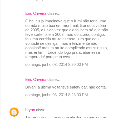
n
Eric Oliveira
disse…
t
Olha, eu ja imaginava que o Kimi não teria uma
á
corrida muito boa em montreal, tirando a vitória
r
de 2005, a unica vez que ele foi bem só que não
teve sorte foi em 2008, mas concordo contigo,
i
foi uma corrida muito escrota, juro que deu
o
vontade de desligar, mas infelizmente não
consigo!! mas ta muito complicado assistir isso,
s
mas enfim... torcendo logo pra acabar essa
temporada! porque ta osso!!!!!
domingo, junho 08, 2014 8:20:00 PM
Eric Oliveira
disse…
Bryan, a ultima volta teve safety car, não conta.
domingo, junho 08, 2014 8:23:00 PM
bryan
disse…
Tá certo Eric .... mas que ele dormiu nas outras