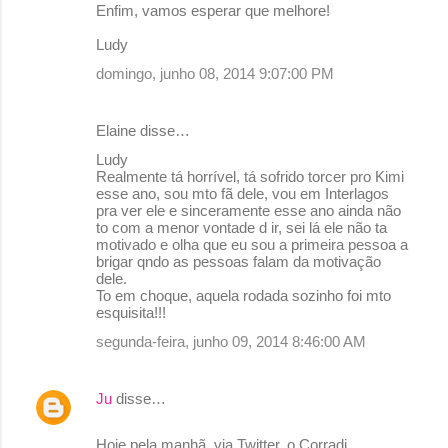
Enfim, vamos esperar que melhore!
Ludy
domingo, junho 08, 2014 9:07:00 PM
Elaine disse…
Ludy
Realmente tá horrível, tá sofrido torcer pro Kimi
esse ano, sou mto fã dele, vou em Interlagos
pra ver ele e sinceramente esse ano ainda não
to com a menor vontade d ir, sei lá ele não ta
motivado e olha que eu sou a primeira pessoa a
brigar qndo as pessoas falam da motivação
dele.
To em choque, aquela rodada sozinho foi mto
esquisita!!!
segunda-feira, junho 09, 2014 8:46:00 AM
Ju
disse…
Hoje pela manhã, via Twitter, o Corradi