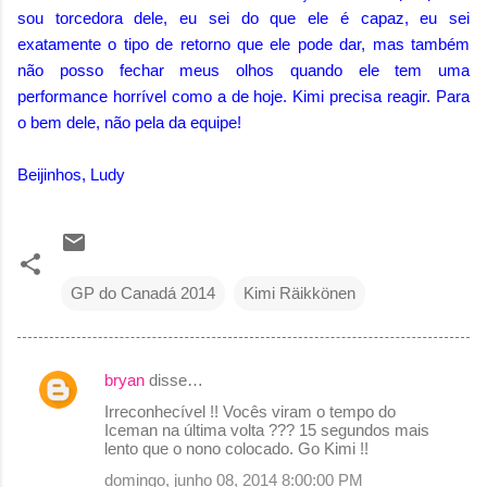
sou torcedora dele, eu sei do que ele é capaz, eu sei
exatamente o tipo de retorno que ele pode dar, mas também
não posso fechar meus olhos quando ele tem uma
performance horrível como a de hoje. Kimi precisa reagir. Para
o bem dele, não pela da equipe!
Beijinhos, Ludy
GP do Canadá 2014
Kimi Räikkönen
bryan
disse…
C
Irreconhecível !! Vocês viram o tempo do
o
Iceman na última volta ??? 15 segundos mais
lento que o nono colocado. Go Kimi !!
m
domingo, junho 08, 2014 8:00:00 PM
e