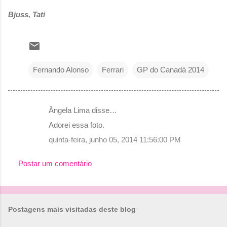
Bjuss, Tati
Fernando Alonso
Ferrari
GP do Canadá 2014
Ângela Lima disse…
C
Adorei essa foto.
o
quinta-feira, junho 05, 2014 11:56:00 PM
m
e
Postar um comentário
n
t
á
Postagens mais visitadas deste blog
r