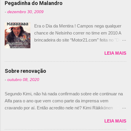
i
Pegadinha do Malandro
o
-
dezembro 30, 2009
s
Era o Dia da Mentira ! Campos nega qualquer
chance de Nelsinho correr no time em 2010 A
brincadeira do site “Motor21.com” feita no "Día
de los Santos Inocentes" – que equivale ao 1º
LEIA MAIS
de abril –, afirmando que Nelson Piquet havia
comprado 15% das ações da Campos, dando,
com isso, um lugar no time a Nelsinho Piquet,
Sobre renovação
foi esclarecida de uma vez por todas por
-
outubro 08, 2020
Daniele Audetto, diretor da escuderia. O
dirigente foi taxativo ao declarar que o brasileiro
Segundo Kimi, não há nada confirmado sobre ele continuar na
não será o companheiro de Bruno Senna em
Alfa para o ano que vem como parte da imprensa vem
2010. "Na verdade, nós recebemos uma oferta
cravando por aí. Então acredito nele né? Kimi Räikkönen
de Piquet", admitiu Audetto. “Mas depois de ter
answers latest rumours: "If you believe the news then it’s the
assinado com Bruno Senna, não podemos ter
LEIA MAIS
truth but I’ve never had an option in my contract so that’s
dois brasileiros”, explicou, dizendo ainda que
should, pretty much, tell you that it’s not true." #Kimi7 #EifelGP