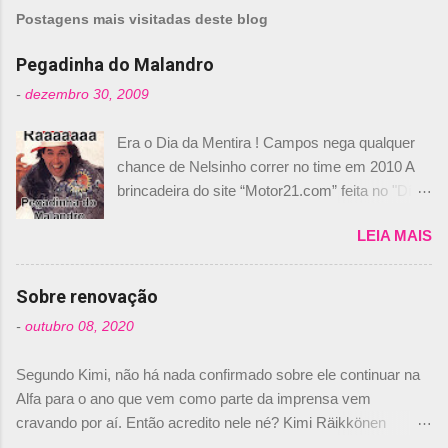
m
Postagens mais visitadas deste blog
e
n
Pegadinha do Malandro
t
-
dezembro 30, 2009
á
Era o Dia da Mentira ! Campos nega qualquer
r
chance de Nelsinho correr no time em 2010 A
i
brincadeira do site “Motor21.com” feita no "Día
o
de los Santos Inocentes" – que equivale ao 1º
s
LEIA MAIS
de abril –, afirmando que Nelson Piquet havia
comprado 15% das ações da Campos, dando,
com isso, um lugar no time a Nelsinho Piquet,
Sobre renovação
foi esclarecida de uma vez por todas por
-
outubro 08, 2020
Daniele Audetto, diretor da escuderia. O
dirigente foi taxativo ao declarar que o brasileiro
Segundo Kimi, não há nada confirmado sobre ele continuar na
não será o companheiro de Bruno Senna em
Alfa para o ano que vem como parte da imprensa vem
2010. "Na verdade, nós recebemos uma oferta
cravando por aí. Então acredito nele né? Kimi Räikkönen
de Piquet", admitiu Audetto. “Mas depois de ter
answers latest rumours: "If you believe the news then it’s the