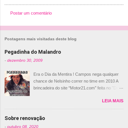
Postar um comentário
C
o
m
Postagens mais visitadas deste blog
e
n
Pegadinha do Malandro
t
-
dezembro 30, 2009
á
Era o Dia da Mentira ! Campos nega qualquer
r
chance de Nelsinho correr no time em 2010 A
i
brincadeira do site “Motor21.com” feita no "Día
o
de los Santos Inocentes" – que equivale ao 1º
s
LEIA MAIS
de abril –, afirmando que Nelson Piquet havia
comprado 15% das ações da Campos, dando,
com isso, um lugar no time a Nelsinho Piquet,
Sobre renovação
foi esclarecida de uma vez por todas por
-
outubro 08, 2020