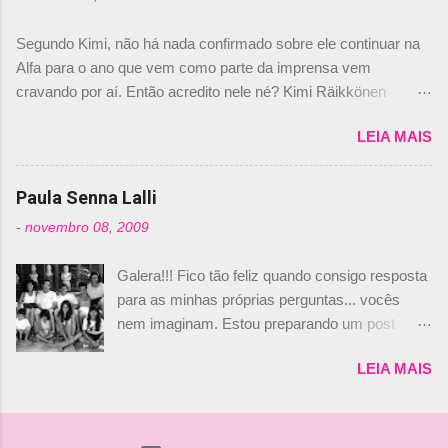
Daniele Audetto, diretor da escuderia. O
dirigente foi taxativo ao declarar que o brasileiro
Segundo Kimi, não há nada confirmado sobre ele continuar na
não será o companheiro de Bruno Senna em
Alfa para o ano que vem como parte da imprensa vem
2010. "Na verdade, nós recebemos uma oferta
cravando por aí. Então acredito nele né? Kimi Räikkönen
de Piquet", admitiu Audetto. “Mas depois de ter
answers latest rumours: "If you believe the news then it’s the
assinado com Bruno Senna, não podemos ter
LEIA MAIS
truth but I’ve never had an option in my contract so that’s
dois brasileiros”, explicou, dizendo ainda que
should, pretty much, tell you that it’s not true." #Kimi7 #EifelGP
não tem nada contra o filho do tricampeão
#AlfaRomeoRacing pic.twitter.com/77EDVn39Ia — Kimi
Paula Senna Lalli
Nelson Piquet. “Ele é um bom piloto, rápido e
Räikkönen #7 (@FansOfKR) October 8, 2020 Abaixo, o
experiente.” Audetto disse ainda que a suposta
-
novembro 08, 2009
Romain falando sobre o fato do Iceman estar há tantos anos na
compra de parte da Campos feita por Piquet
F1. What is it like to have Kimi as a team mate? 🙌 Over to you,
não corresponde à realidade. “O suposto 15%
Galera!!! Fico tão feliz quando consigo resposta
@RGrosjean ! #EifelGP 🇩🇪 #F1
de investimento seria menor do que aquilo que
para as minhas próprias perguntas... vocês
pic.twitter.com/GSAu1LWnwW — Formula 1 (@F1) October 8,
outros pilotos podem trazer: italianos, r...
nem imaginam. Estou preparando um post
2020 Beijinhos, Ludy
sobre Adriane Galisteu, porque percebi que
LEIA MAIS
nunca falei sobre ela, aqui no Octeto. No meio
das minhas pesquisas... daqui a pouco eu
conto... Há muito atrás, eu publiquei esta foto
aqui: Na época, rendeu um burburinho, porque