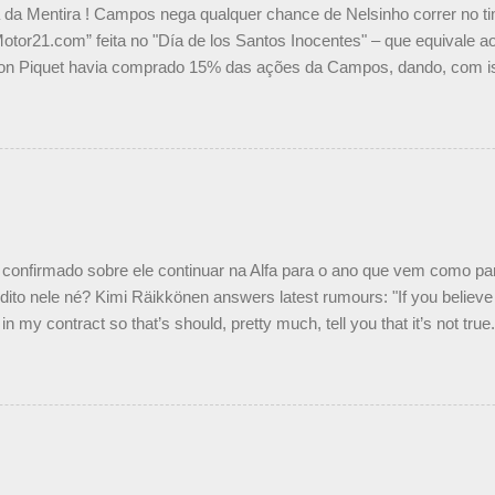
a da Mentira ! Campos nega qualquer chance de Nelsinho correr no t
Motor21.com” feita no "Día de los Santos Inocentes" – que equivale ao
on Piquet havia comprado 15% das ações da Campos, dando, com is
Piquet, foi esclarecida de uma vez por todas por Daniele Audetto, dir
 foi taxativo ao declarar que o brasileiro não será o companheiro de
 nós recebemos uma oferta de Piquet", admitiu Audetto. “Mas depois
o podemos ter dois brasileiros”, explicou, dizendo ainda que não tem
o Nelson Piquet. “Ele é um bom piloto, rápido e experiente.” Audetto
e parte da Campos feita por Piquet não corresponde à realidade. “O
nto seria menor do que aquilo que outros pilotos podem trazer: italiano
confirmado sobre ele continuar na Alfa para o ano que vem como p
ito nele né? Kimi Räikkönen answers latest rumours: "If you believe t
in my contract so that’s should, pretty much, tell you that it’s not tru
tter.com/77EDVn39Ia — Kimi Räikkönen #7 (@FansOfKR) October 8,
man estar há tantos anos na F1. What is it like to have Kimi as a tea
 #F1 pic.twitter.com/GSAu1LWnwW — Formula 1 (@F1) October 8, 