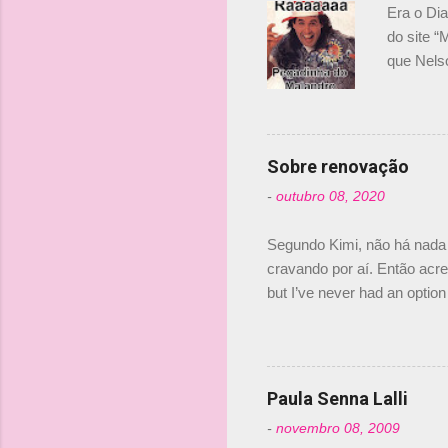
r
Era o Di
i
do site “
o
que Nels
Nelsinho 
s
dirigente
verdade,
Senna, nã
Sobre renovação
tricampeã
-
outubro 08, 2020
compra d
investime
Segundo Kimi, não há nada 
cravando por aí. Então acred
but I’ve never had an option 
#AlfaRomeoRacing pic.twi
falando sobre o fato do Ice
@RGrosjean ! #EifelGP 🇩
Paula Senna Lalli
-
novembro 08, 2009