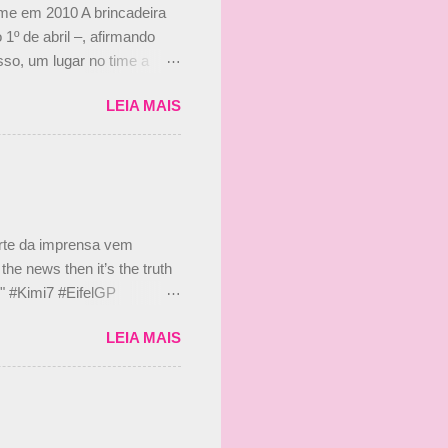
ime em 2010 A brincadeira
 1º de abril –, afirmando
so, um lugar no time a
etor da escuderia. O
LEIA MAIS
 Bruno Senna em 2010. "Na
 de ter assinado com Bruno
 nada contra o filho do
 disse ainda que a suposta
 suposto 15% de
s, r...
arte da imprensa vem
he news then it’s the truth
e." #Kimi7 #EifelGP
 2020 Abaixo, o Romain
LEIA MAIS
m mate? 🙌 Over to you,
2020 Beijinhos, Ludy