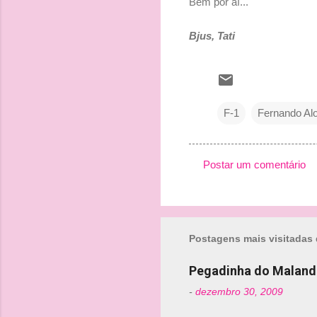
Bem por aí...
Bjus, Tati
F-1
Fernando Al
Postar um comentário
C
o
m
Postagens mais visitadas 
e
n
Pegadinha do Maland
t
-
dezembro 30, 2009
á