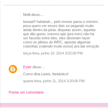
Melli disse…
C
booaa!!! hahahah... pelo menos parou o mimimi.
o
poxa quero ver esses dois se pegando muito
ainda dentro da pista. disputas assim, aquelas
m
que dão gosto, mesmo qdo (pra mim) não há
e
um favorito entre eles. eles deveriam fazer
como os pilotos do WRC, apostar algumas
n
coisinhas (valendo muito euros) pra dar emoção
t
terça-feira, junho 10, 2014 3:02:00 PM
á
r
Ester
disse…
i
Como diria Lewis, fantástico!
o
quarta-feira, junho 11, 2014 3:20:00 PM
s
Postar um comentário