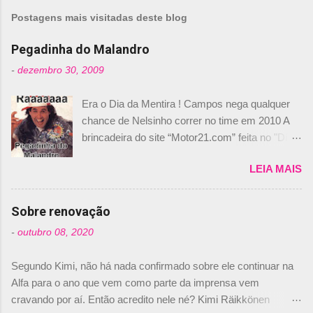
Postagens mais visitadas deste blog
Pegadinha do Malandro
-
dezembro 30, 2009
Era o Dia da Mentira ! Campos nega qualquer
chance de Nelsinho correr no time em 2010 A
brincadeira do site “Motor21.com” feita no "Día
de los Santos Inocentes" – que equivale ao 1º
LEIA MAIS
de abril –, afirmando que Nelson Piquet havia
comprado 15% das ações da Campos, dando,
com isso, um lugar no time a Nelsinho Piquet,
Sobre renovação
foi esclarecida de uma vez por todas por
-
outubro 08, 2020
Daniele Audetto, diretor da escuderia. O
dirigente foi taxativo ao declarar que o brasileiro
Segundo Kimi, não há nada confirmado sobre ele continuar na
não será o companheiro de Bruno Senna em
Alfa para o ano que vem como parte da imprensa vem
2010. "Na verdade, nós recebemos uma oferta
cravando por aí. Então acredito nele né? Kimi Räikkönen
de Piquet", admitiu Audetto. “Mas depois de ter