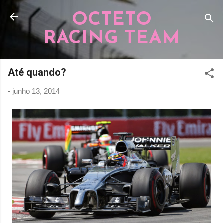
Pular para o conteúdo principal
OCTETO
RACING TEAM
Até quando?
-
junho 13, 2014