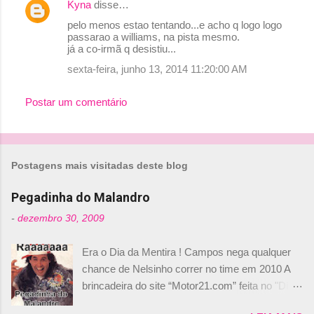
Kyna
disse…
C
pelo menos estao tentando...e acho q logo logo
o
passarao a williams, na pista mesmo.
já a co-irmã q desistiu...
m
sexta-feira, junho 13, 2014 11:20:00 AM
e
n
Postar um comentário
t
á
r
Postagens mais visitadas deste blog
i
o
Pegadinha do Malandro
s
-
dezembro 30, 2009
Era o Dia da Mentira ! Campos nega qualquer
chance de Nelsinho correr no time em 2010 A
brincadeira do site “Motor21.com” feita no "Día
de los Santos Inocentes" – que equivale ao 1º