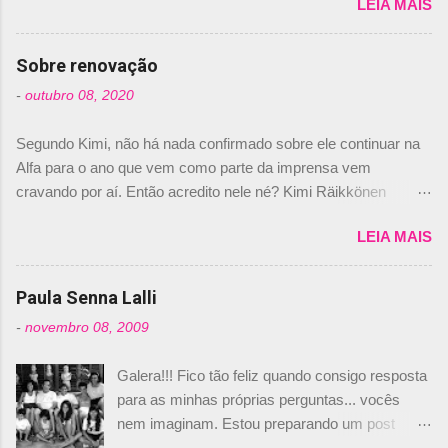
LEIA MAIS
de abril –, afirmando que Nelson Piquet havia
comprado 15% das ações da Campos, dando,
com isso, um lugar no time a Nelsinho Piquet,
Sobre renovação
foi esclarecida de uma vez por todas por
-
outubro 08, 2020
Daniele Audetto, diretor da escuderia. O
dirigente foi taxativo ao declarar que o brasileiro
Segundo Kimi, não há nada confirmado sobre ele continuar na
não será o companheiro de Bruno Senna em
Alfa para o ano que vem como parte da imprensa vem
2010. "Na verdade, nós recebemos uma oferta
cravando por aí. Então acredito nele né? Kimi Räikkönen
de Piquet", admitiu Audetto. “Mas depois de ter
answers latest rumours: "If you believe the news then it’s the
assinado com Bruno Senna, não podemos ter
LEIA MAIS
truth but I’ve never had an option in my contract so that’s
dois brasileiros”, explicou, dizendo ainda que
should, pretty much, tell you that it’s not true." #Kimi7 #EifelGP
não tem nada contra o filho do tricampeão
#AlfaRomeoRacing pic.twitter.com/77EDVn39Ia — Kimi
Paula Senna Lalli
Nelson Piquet. “Ele é um bom piloto, rápido e
Räikkönen #7 (@FansOfKR) October 8, 2020 Abaixo, o
experiente.” Audetto disse ainda que a suposta
-
novembro 08, 2009
Romain falando sobre o fato do Iceman estar há tantos anos na
compra de parte da Campos feita por Piquet
F1. What is it like to have Kimi as a team mate? 🙌 Over to you,
não corresponde à realidade. “O suposto 15%
Galera!!! Fico tão feliz quando consigo resposta
@RGrosjean ! #EifelGP 🇩🇪 #F1
de investimento seria menor do que aquilo que
para as minhas próprias perguntas... vocês
pic.twitter.com/GSAu1LWnwW — Formula 1 (@F1) October 8,
outros pilotos podem trazer: italianos, r...
nem imaginam. Estou preparando um post
2020 Beijinhos, Ludy
sobre Adriane Galisteu, porque percebi que