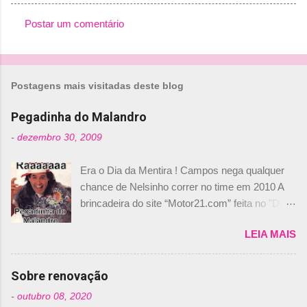
Postar um comentário
C
o
m
Postagens mais visitadas deste blog
e
n
Pegadinha do Malandro
t
-
dezembro 30, 2009
á
Era o Dia da Mentira ! Campos nega qualquer
r
chance de Nelsinho correr no time em 2010 A
i
brincadeira do site “Motor21.com” feita no "Día
o
de los Santos Inocentes" – que equivale ao 1º
s
LEIA MAIS
de abril –, afirmando que Nelson Piquet havia
comprado 15% das ações da Campos, dando,
com isso, um lugar no time a Nelsinho Piquet,
Sobre renovação
foi esclarecida de uma vez por todas por
-
outubro 08, 2020
Daniele Audetto, diretor da escuderia. O