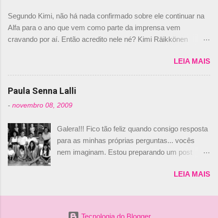
dirigente foi taxativo ao declarar que o brasileiro
Segundo Kimi, não há nada confirmado sobre ele continuar na
não será o companheiro de Bruno Senna em
Alfa para o ano que vem como parte da imprensa vem
2010. "Na verdade, nós recebemos uma oferta
cravando por aí. Então acredito nele né? Kimi Räikkönen
de Piquet", admitiu Audetto. “Mas depois de ter
answers latest rumours: "If you believe the news then it’s the
assinado com Bruno Senna, não podemos ter
LEIA MAIS
truth but I’ve never had an option in my contract so that’s
dois brasileiros”, explicou, dizendo ainda que
should, pretty much, tell you that it’s not true." #Kimi7 #EifelGP
não tem nada contra o filho do tricampeão
#AlfaRomeoRacing pic.twitter.com/77EDVn39Ia — Kimi
Paula Senna Lalli
Nelson Piquet. “Ele é um bom piloto, rápido e
Räikkönen #7 (@FansOfKR) October 8, 2020 Abaixo, o
experiente.” Audetto disse ainda que a suposta
-
novembro 08, 2009
Romain falando sobre o fato do Iceman estar há tantos anos na
compra de parte da Campos feita por Piquet
F1. What is it like to have Kimi as a team mate? 🙌 Over to you,
não corresponde à realidade. “O suposto 15%
Galera!!! Fico tão feliz quando consigo resposta
@RGrosjean ! #EifelGP 🇩🇪 #F1
de investimento seria menor do que aquilo que
para as minhas próprias perguntas... vocês
pic.twitter.com/GSAu1LWnwW — Formula 1 (@F1) October 8,
outros pilotos podem trazer: italianos, r...
nem imaginam. Estou preparando um post
2020 Beijinhos, Ludy
sobre Adriane Galisteu, porque percebi que
LEIA MAIS
nunca falei sobre ela, aqui no Octeto. No meio
das minhas pesquisas... daqui a pouco eu
conto... Há muito atrás, eu publiquei esta foto
aqui: Na época, rendeu um burburinho, porque
Tecnologia do Blogger