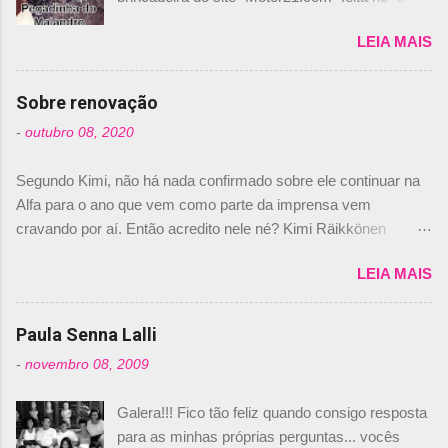
de los Santos Inocentes" – que equivale ao 1º
LEIA MAIS
de abril –, afirmando que Nelson Piquet havia
comprado 15% das ações da Campos, dando,
com isso, um lugar no time a Nelsinho Piquet,
Sobre renovação
foi esclarecida de uma vez por todas por
-
outubro 08, 2020
Daniele Audetto, diretor da escuderia. O
dirigente foi taxativo ao declarar que o brasileiro
Segundo Kimi, não há nada confirmado sobre ele continuar na
não será o companheiro de Bruno Senna em
Alfa para o ano que vem como parte da imprensa vem
2010. "Na verdade, nós recebemos uma oferta
cravando por aí. Então acredito nele né? Kimi Räikkönen
de Piquet", admitiu Audetto. “Mas depois de ter
answers latest rumours: "If you believe the news then it’s the
assinado com Bruno Senna, não podemos ter
LEIA MAIS
truth but I’ve never had an option in my contract so that’s
dois brasileiros”, explicou, dizendo ainda que
should, pretty much, tell you that it’s not true." #Kimi7 #EifelGP
não tem nada contra o filho do tricampeão
#AlfaRomeoRacing pic.twitter.com/77EDVn39Ia — Kimi
Paula Senna Lalli
Nelson Piquet. “Ele é um bom piloto, rápido e
Räikkönen #7 (@FansOfKR) October 8, 2020 Abaixo, o
experiente.” Audetto disse ainda que a suposta
-
novembro 08, 2009
Romain falando sobre o fato do Iceman estar há tantos anos na
compra de parte da Campos feita por Piquet
F1. What is it like to have Kimi as a team mate? 🙌 Over to you,
não corresponde à realidade. “O suposto 15%
Galera!!! Fico tão feliz quando consigo resposta
@RGrosjean ! #EifelGP 🇩🇪 #F1
de investimento seria menor do que aquilo que
para as minhas próprias perguntas... vocês
pic.twitter.com/GSAu1LWnwW — Formula 1 (@F1) October 8,