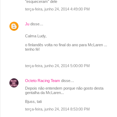
"esqueceram" dele
m
terça-feira, junho 24, 2014 4:49:00 PM
e
n
Ju
disse…
t
Calma Ludy,
á
r
o finlandês volta no final do ano para McLaren ...
tenho fé!
i
o
s
terça-feira, junho 24, 2014 5:00:00 PM
Octeto Racing Team
disse…
Depois não entendem porque não gosto desta
gentalha da McLaren...
Bjuss, tati
terça-feira, junho 24, 2014 8:53:00 PM