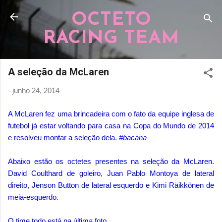
Pular para o conteúdo principal
OCTETO
RACING TEAM
A seleção da McLaren
-
junho 24, 2014
A McLaren fez uma brincadeira com o fato da equipe inglesa de
futebol já estar voltando para casa na Copa do Mundo de 2014
e resolveu montar a seleção dela.
#bacana
Abaixo estão os octetes presentes na seleção da McLaren.
David Coulthard de goleiro, Juan Pablo Montoya de lateral
direito, Jenson Button de lateral esquerdo e Kimi Räikkönen de
meia-esquerdo.
O time todo está na última foto.