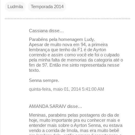
Ludmila
Temporada 2014
Cassiana disse…
C
Parabéns pela homenagem Ludy.
o
Apesar de muito nova em 94, a primeira
lembrança que tenho da F1 é de Ayrton
m
correndo e assim como você ele foi o culpado
e
pela minha falta de memorias da categoria até o
fim de 97. Então me sinto representada nesse
n
texto.
t
Senna sempre.
á
quinta-feira, maio 01, 2014 5:41:00 AM
r
i
AMANDA SARAIV disse…
o
Meninas, parabéns pelas postagens do dia de
s
hoje, muito importante pra eu conhecer mais e
entender mais sobre o Ayrton Senna, eu estava
vendo a corrida de Imola, mas era muito bebê