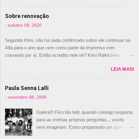
comprado 15% das ações da Campos, dando,
com isso, um lugar no time a Nelsinho Piquet,
Sobre renovação
foi esclarecida de uma vez por todas por
-
outubro 08, 2020
Daniele Audetto, diretor da escuderia. O
dirigente foi taxativo ao declarar que o brasileiro
Segundo Kimi, não há nada confirmado sobre ele continuar na
não será o companheiro de Bruno Senna em
Alfa para o ano que vem como parte da imprensa vem
2010. "Na verdade, nós recebemos uma oferta
cravando por aí. Então acredito nele né? Kimi Räikkönen
de Piquet", admitiu Audetto. “Mas depois de ter
answers latest rumours: "If you believe the news then it’s the
assinado com Bruno Senna, não podemos ter
LEIA MAIS
truth but I’ve never had an option in my contract so that’s
dois brasileiros”, explicou, dizendo ainda que
should, pretty much, tell you that it’s not true." #Kimi7 #EifelGP
não tem nada contra o filho do tricampeão
#AlfaRomeoRacing pic.twitter.com/77EDVn39Ia — Kimi
Paula Senna Lalli
Nelson Piquet. “Ele é um bom piloto, rápido e
Räikkönen #7 (@FansOfKR) October 8, 2020 Abaixo, o
experiente.” Audetto disse ainda que a suposta
-
novembro 08, 2009
Romain falando sobre o fato do Iceman estar há tantos anos na
compra de parte da Campos feita por Piquet
F1. What is it like to have Kimi as a team mate? 🙌 Over to you,
não corresponde à realidade. “O suposto 15%
Galera!!! Fico tão feliz quando consigo resposta
@RGrosjean ! #EifelGP 🇩🇪 #F1
de investimento seria menor do que aquilo que
para as minhas próprias perguntas... vocês
pic.twitter.com/GSAu1LWnwW — Formula 1 (@F1) October 8,
outros pilotos podem trazer: italianos, r...
nem imaginam. Estou preparando um post
2020 Beijinhos, Ludy
sobre Adriane Galisteu, porque percebi que