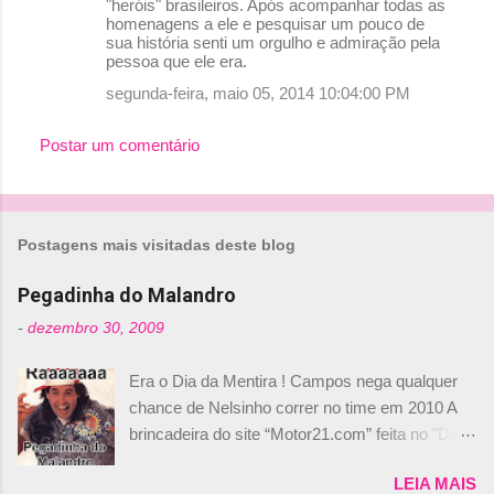
"heróis" brasileiros. Após acompanhar todas as
homenagens a ele e pesquisar um pouco de
sua história senti um orgulho e admiração pela
pessoa que ele era.
segunda-feira, maio 05, 2014 10:04:00 PM
Postar um comentário
Postagens mais visitadas deste blog
Pegadinha do Malandro
-
dezembro 30, 2009
Era o Dia da Mentira ! Campos nega qualquer
chance de Nelsinho correr no time em 2010 A
brincadeira do site “Motor21.com” feita no "Día
de los Santos Inocentes" – que equivale ao 1º
LEIA MAIS
de abril –, afirmando que Nelson Piquet havia