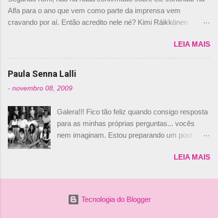
não será o companheiro de Bruno Senna em
Alfa para o ano que vem como parte da imprensa vem
2010. "Na verdade, nós recebemos uma oferta
cravando por aí. Então acredito nele né? Kimi Räikkönen
de Piquet", admitiu Audetto. “Mas depois de ter
answers latest rumours: "If you believe the news then it’s the
assinado com Bruno Senna, não podemos ter
LEIA MAIS
truth but I’ve never had an option in my contract so that’s
dois brasileiros”, explicou, dizendo ainda que
should, pretty much, tell you that it’s not true." #Kimi7 #EifelGP
não tem nada contra o filho do tricampeão
#AlfaRomeoRacing pic.twitter.com/77EDVn39Ia — Kimi
Paula Senna Lalli
Nelson Piquet. “Ele é um bom piloto, rápido e
Räikkönen #7 (@FansOfKR) October 8, 2020 Abaixo, o
experiente.” Audetto disse ainda que a suposta
-
novembro 08, 2009
Romain falando sobre o fato do Iceman estar há tantos anos na
compra de parte da Campos feita por Piquet
F1. What is it like to have Kimi as a team mate? 🙌 Over to you,
não corresponde à realidade. “O suposto 15%
Galera!!! Fico tão feliz quando consigo resposta
@RGrosjean ! #EifelGP 🇩🇪 #F1
de investimento seria menor do que aquilo que
para as minhas próprias perguntas... vocês
pic.twitter.com/GSAu1LWnwW — Formula 1 (@F1) October 8,
outros pilotos podem trazer: italianos, r...
nem imaginam. Estou preparando um post
2020 Beijinhos, Ludy
sobre Adriane Galisteu, porque percebi que
LEIA MAIS
nunca falei sobre ela, aqui no Octeto. No meio
das minhas pesquisas... daqui a pouco eu
conto... Há muito atrás, eu publiquei esta foto
aqui: Na época, rendeu um burburinho, porque
Tecnologia do Blogger
legendei a foto, dizendo que a menina ao lado
de Bruno, é sua irmã caçula, Paula Senna. Fui