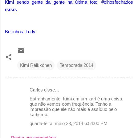
Kimi sendo gente da gente na última foto. #olhosfechados
rsrsrs
Beijinhos, Ludy
Kimi Räikkönen
Temporada 2014
Carlos disse…
C
Estranhamente, Kimi em um kart é uma coisa
o
que não vemos com frequência. Tenho a
impressão que ele não mais é assíduo pelo
m
kartismo.
e
quarta-feira, maio 28, 2014 6:54:00 PM
n
t
Postar um comentário