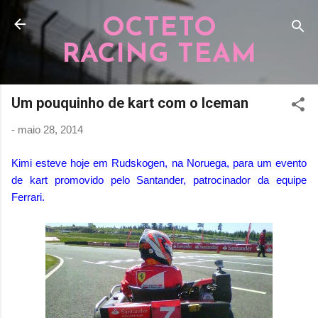
Pular para o conteúdo principal
OCTETO
RACING TEAM
Um pouquinho de kart com o Iceman
-
maio 28, 2014
Kimi esteve hoje em Rudskogen, na Noruega, para um evento
de kart promovido pelo Santander, patrocinador da equipe
Ferrari.