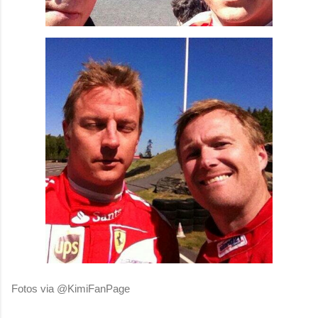
Fotos via @KimiFanPage