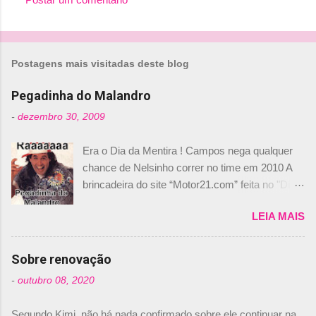
á
r
i
Postagens mais visitadas deste blog
o
Pegadinha do Malandro
s
-
dezembro 30, 2009
Era o Dia da Mentira ! Campos nega qualquer
chance de Nelsinho correr no time em 2010 A
brincadeira do site “Motor21.com” feita no "Día
de los Santos Inocentes" – que equivale ao 1º
LEIA MAIS
de abril –, afirmando que Nelson Piquet havia
comprado 15% das ações da Campos, dando,
com isso, um lugar no time a Nelsinho Piquet,
Sobre renovação
foi esclarecida de uma vez por todas por
-
outubro 08, 2020
Daniele Audetto, diretor da escuderia. O
dirigente foi taxativo ao declarar que o brasileiro
Segundo Kimi, não há nada confirmado sobre ele continuar na