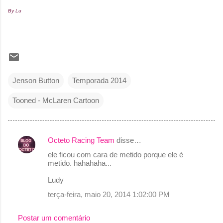
By Lu
Jenson Button
Temporada 2014
Tooned - McLaren Cartoon
Octeto Racing Team
disse…
C
ele ficou com cara de metido porque ele é
o
metido. hahahaha...
m
Ludy
e
terça-feira, maio 20, 2014 1:02:00 PM
n
t
Postar um comentário