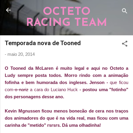
Pular para o conteúdo principal
OCTETO
RACING TEAM
Temporada nova de Tooned
-
maio 20, 2014
O Tooned da McLaren é muito legal e aqui no Octeto a
Ludy sempre posta todos. Morro rindo com a animação
fofinha e bem humorada dos ingleses. Jenson -
que ficou
com
o nariz
a cara do Luciano Huck
- postou uma "fotinho"
dos personagens desse ano.
Kevin Mgnussen ficou menos bonecão de cera nos traços
dos animadores do que é na vida real, mas ficou com uma
carinha de "metido" rsrsrs. Dá uma olhadinha!