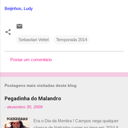
Beijinhos, Ludy
Sebastian Vettel
Temporada 2014
Postar um comentário
C
o
m
Postagens mais visitadas deste blog
e
n
Pegadinha do Malandro
t
-
dezembro 30, 2009
á
Era o Dia da Mentira ! Campos nega qualquer
r
chance de Nelsinho correr no time em 2010 A