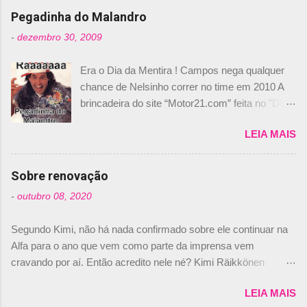
s
Pegadinha do Malandro
-
dezembro 30, 2009
Era o Dia da Mentira ! Campos nega qualquer
chance de Nelsinho correr no time em 2010 A
brincadeira do site “Motor21.com” feita no "Día
de los Santos Inocentes" – que equivale ao 1º
LEIA MAIS
de abril –, afirmando que Nelson Piquet havia
comprado 15% das ações da Campos, dando,
com isso, um lugar no time a Nelsinho Piquet,
Sobre renovação
foi esclarecida de uma vez por todas por
-
outubro 08, 2020
Daniele Audetto, diretor da escuderia. O
dirigente foi taxativo ao declarar que o brasileiro
Segundo Kimi, não há nada confirmado sobre ele continuar na
não será o companheiro de Bruno Senna em
Alfa para o ano que vem como parte da imprensa vem
2010. "Na verdade, nós recebemos uma oferta
cravando por aí. Então acredito nele né? Kimi Räikkönen
de Piquet", admitiu Audetto. “Mas depois de ter
answers latest rumours: "If you believe the news then it’s the
assinado com Bruno Senna, não podemos ter
LEIA MAIS
truth but I’ve never had an option in my contract so that’s
dois brasileiros”, explicou, dizendo ainda que