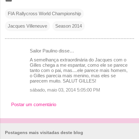
FIA Rallycross World Championship
Jacques Villeneuve
Season 2014
Sailor Paulino disse…
C
A semelhança extraordinária do Jacques com o
o
Gilles chega a me espantar, como ele se parece
tanto com o pai, mas....ele parece mais homem,
m
o Gilles parecia mais menino, mas eles se
e
parecem muito. SALUT GILLES!
n
sábado, maio 03, 2014 5:05:00 PM
t
Postar um comentário
á
r
i
o
Postagens mais visitadas deste blog