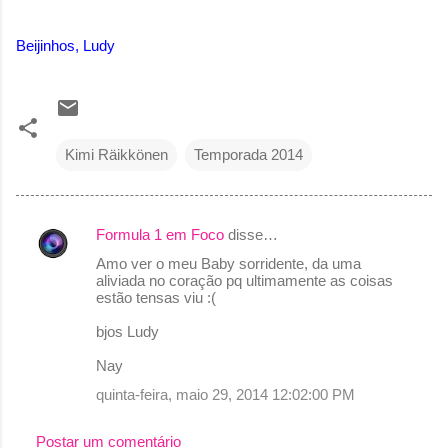
Beijinhos, Ludy
Kimi Räikkönen
Temporada 2014
Formula 1 em Foco
disse…
C
Amo ver o meu Baby sorridente, da uma
o
aliviada no coração pq ultimamente as coisas
estão tensas viu :(
m
e
bjos Ludy
n
Nay
t
quinta-feira, maio 29, 2014 12:02:00 PM
á
r
Postar um comentário