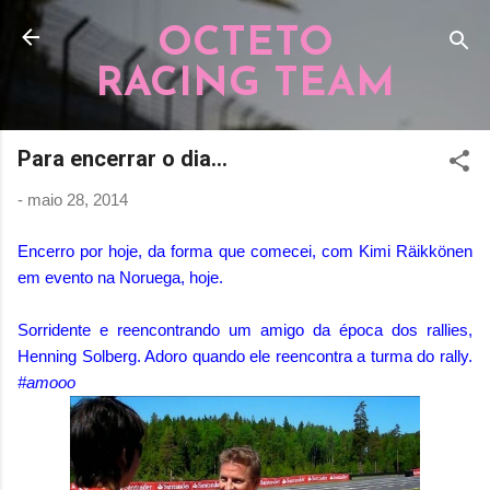
Pular para o conteúdo principal
OCTETO
RACING TEAM
Para encerrar o dia...
-
maio 28, 2014
Encerro por hoje, da forma que comecei, com Kimi Räikkönen
em evento na Noruega, hoje.
Sorridente e reencontrando um amigo da época dos rallies,
Henning Solberg. Adoro quando ele reencontra a turma do rally.
#amooo