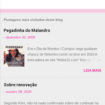
i
o
s
Postagens mais visitadas deste blog
Pegadinha do Malandro
-
dezembro 30, 2009
Era o Dia da Mentira ! Campos nega qualquer
chance de Nelsinho correr no time em 2010 A
brincadeira do site “Motor21.com” feita no "Día
de los Santos Inocentes" – que equivale ao 1º
LEIA MAIS
de abril –, afirmando que Nelson Piquet havia
comprado 15% das ações da Campos, dando,
com isso, um lugar no time a Nelsinho Piquet,
Sobre renovação
foi esclarecida de uma vez por todas por
-
outubro 08, 2020
Daniele Audetto, diretor da escuderia. O
dirigente foi taxativo ao declarar que o brasileiro
Segundo Kimi, não há nada confirmado sobre ele continuar na
não será o companheiro de Bruno Senna em