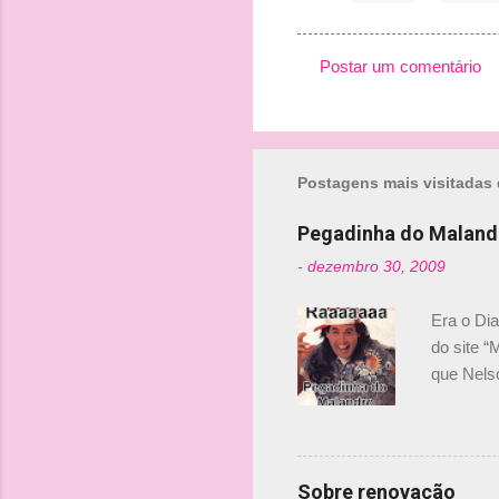
Postar um comentário
C
o
m
Postagens mais visitadas 
e
n
Pegadinha do Maland
t
-
dezembro 30, 2009
á
r
Era o Di
i
do site “
o
que Nels
Nelsinho 
s
dirigente
verdade,
Senna, nã
Sobre renovação