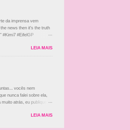
 disse ainda que a suposta
 suposto 15% de
s, r...
arte da imprensa vem
he news then it’s the truth
e." #Kimi7 #EifelGP
 2020 Abaixo, o Romain
LEIA MAIS
m mate? 🙌 Over to you,
2020 Beijinhos, Ludy
guntas... vocês nem
ue nunca falei sobre ela,
muito atrás, eu publiquei
ndo que a menina ao lado de
LEIA MAIS
vam que a Viviane Senna
ias, e todo mundo acabou
is da Paula. Que alegria!!!!