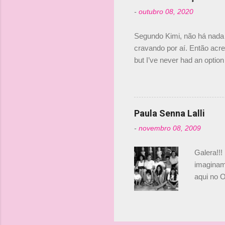
tricampeã
-
outubro 08, 2020
compra d
investime
Segundo Kimi, não há nada 
cravando por aí. Então acred
but I’ve never had an option 
#AlfaRomeoRacing pic.twi
falando sobre o fato do Ice
@RGrosjean ! #EifelGP 🇩
Paula Senna Lalli
-
novembro 08, 2009
Galera!!!
imaginam.
aqui no O
esta foto
Bruno, é
tinha ape
entendend