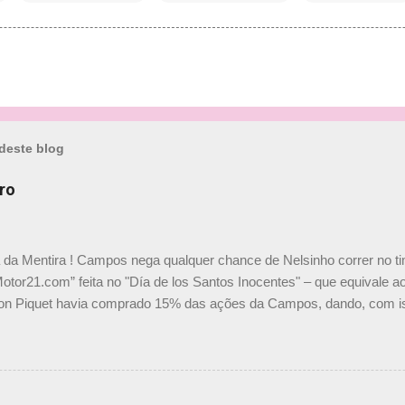
deste blog
ro
a da Mentira ! Campos nega qualquer chance de Nelsinho correr no t
Motor21.com” feita no "Día de los Santos Inocentes" – que equivale ao
on Piquet havia comprado 15% das ações da Campos, dando, com is
Piquet, foi esclarecida de uma vez por todas por Daniele Audetto, dir
 foi taxativo ao declarar que o brasileiro não será o companheiro de
 nós recebemos uma oferta de Piquet", admitiu Audetto. “Mas depois
o podemos ter dois brasileiros”, explicou, dizendo ainda que não tem