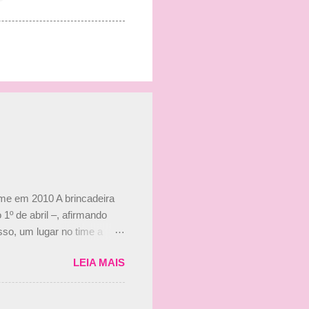
ime em 2010 A brincadeira
 1º de abril –, afirmando
so, um lugar no time a
etor da escuderia. O
LEIA MAIS
 Bruno Senna em 2010. "Na
 de ter assinado com Bruno
 nada contra o filho do