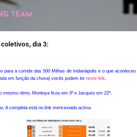
Pular para o conteúdo principal
NG TEAM
coletivos, dia 3:
ino para a corrida das 500 Milhas de Indianápolis e o que aconte
urtada em função da chuva) vocês podem ler
neste link
.
o mesmo ritmo. Montoya ficou em 3º e Jacques em 22º.
ão. A completa está no link mencionado acima.