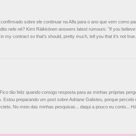
o Nelson Piquet. “Ele é um bom piloto, rápido e experiente.” Audetto
e parte da Campos feita por Piquet não corresponde à realidade. “O
nto seria menor do que aquilo que outros pilotos podem trazer: italiano
confirmado sobre ele continuar na Alfa para o ano que vem como p
ito nele né? Kimi Räikkönen answers latest rumours: "If you believe t
in my contract so that’s should, pretty much, tell you that it’s not tru
tter.com/77EDVn39Ia — Kimi Räikkönen #7 (@FansOfKR) October 8,
man estar há tantos anos na F1. What is it like to have Kimi as a tea
 #F1 pic.twitter.com/GSAu1LWnwW — Formula 1 (@F1) October 8, 
 Fico tão feliz quando consigo resposta para as minhas próprias per
 Estou preparando um post sobre Adriane Galisteu, porque percebi q
cteto. No meio das minhas pesquisas... daqui a pouco eu conto... Há 
 aqui: Na época, rendeu um burburinho, porque legendei a foto, dize
 sua irmã caçula, Paula Senna. Fui questionada, porque todos acha
nas 2 filhos (Bruno e Bianca). Mas no final, mostrei outras referênc
o, que Ayrton tinha 3 sobrinhos. Hoje, finalmente, achei fotinhos atua