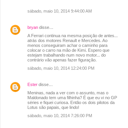
m
sábado, maio 10, 2014 9:44:00 AM
e
n
bryan
disse…
t
A Ferrari continua na mesma posição de antes...
á
atrás dos motores Renault e Mercedes. Ao
r
menos conseguiram achar o caminho para
colocar o carro na mão de Kimi. Espero que
i
estejam trabalhando num novo motor... do
o
contrário vão apenas fazer figuração.
s
sábado, maio 10, 2014 12:24:00 PM
Ester
disse…
Meninas, nada a ver com o assunto, mas o
Maldonado tem uma filhinha? É que eu vi no GP
séries e fiquei curiosa. Então os dois pilotos da
Lotus são papais, que lindo!
sábado, maio 10, 2014 7:26:00 PM