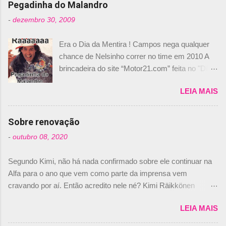
Pegadinha do Malandro
-
dezembro 30, 2009
Era o Dia da Mentira ! Campos nega qualquer
chance de Nelsinho correr no time em 2010 A
brincadeira do site “Motor21.com” feita no "Día
de los Santos Inocentes" – que equivale ao 1º
LEIA MAIS
de abril –, afirmando que Nelson Piquet havia
comprado 15% das ações da Campos, dando,
com isso, um lugar no time a Nelsinho Piquet,
Sobre renovação
foi esclarecida de uma vez por todas por
-
outubro 08, 2020
Daniele Audetto, diretor da escuderia. O
dirigente foi taxativo ao declarar que o brasileiro
Segundo Kimi, não há nada confirmado sobre ele continuar na
não será o companheiro de Bruno Senna em
Alfa para o ano que vem como parte da imprensa vem
2010. "Na verdade, nós recebemos uma oferta
cravando por aí. Então acredito nele né? Kimi Räikkönen
de Piquet", admitiu Audetto. “Mas depois de ter
answers latest rumours: "If you believe the news then it’s the
assinado com Bruno Senna, não podemos ter
LEIA MAIS
truth but I’ve never had an option in my contract so that’s
dois brasileiros”, explicou, dizendo ainda que
should, pretty much, tell you that it’s not true." #Kimi7 #EifelGP
não tem nada contra o filho do tricampeão