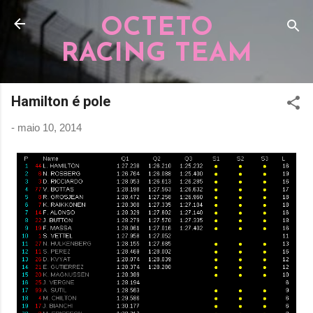
Pular para o conteúdo principal
OCTETO
RACING TEAM
Hamilton é pole
-
maio 10, 2014