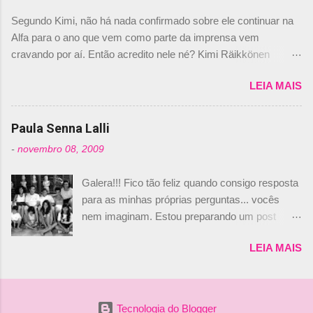
dirigente foi taxativo ao declarar que o brasileiro
Segundo Kimi, não há nada confirmado sobre ele continuar na
não será o companheiro de Bruno Senna em
Alfa para o ano que vem como parte da imprensa vem
2010. "Na verdade, nós recebemos uma oferta
cravando por aí. Então acredito nele né? Kimi Räikkönen
de Piquet", admitiu Audetto. “Mas depois de ter
answers latest rumours: "If you believe the news then it’s the
assinado com Bruno Senna, não podemos ter
LEIA MAIS
truth but I’ve never had an option in my contract so that’s
dois brasileiros”, explicou, dizendo ainda que
should, pretty much, tell you that it’s not true." #Kimi7 #EifelGP
não tem nada contra o filho do tricampeão
#AlfaRomeoRacing pic.twitter.com/77EDVn39Ia — Kimi
Paula Senna Lalli
Nelson Piquet. “Ele é um bom piloto, rápido e
Räikkönen #7 (@FansOfKR) October 8, 2020 Abaixo, o
experiente.” Audetto disse ainda que a suposta
-
novembro 08, 2009
Romain falando sobre o fato do Iceman estar há tantos anos na
compra de parte da Campos feita por Piquet
F1. What is it like to have Kimi as a team mate? 🙌 Over to you,
não corresponde à realidade. “O suposto 15%
Galera!!! Fico tão feliz quando consigo resposta
@RGrosjean ! #EifelGP 🇩🇪 #F1
de investimento seria menor do que aquilo que
para as minhas próprias perguntas... vocês
pic.twitter.com/GSAu1LWnwW — Formula 1 (@F1) October 8,
outros pilotos podem trazer: italianos, r...
nem imaginam. Estou preparando um post
2020 Beijinhos, Ludy
sobre Adriane Galisteu, porque percebi que
LEIA MAIS
nunca falei sobre ela, aqui no Octeto. No meio
das minhas pesquisas... daqui a pouco eu
conto... Há muito atrás, eu publiquei esta foto
aqui: Na época, rendeu um burburinho, porque
Tecnologia do Blogger