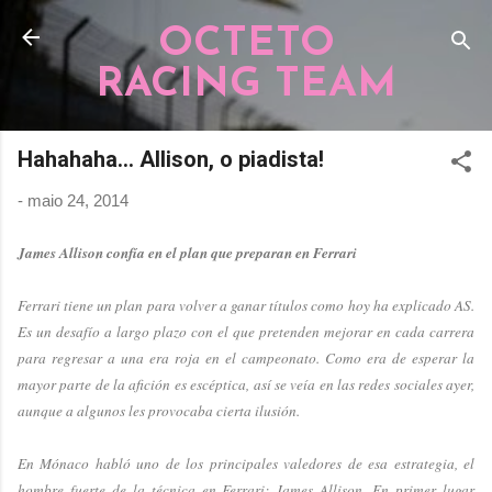
Pular para o conteúdo principal
OCTETO
RACING TEAM
Hahahaha... Allison, o piadista!
-
maio 24, 2014
James Allison confía en el plan que preparan en Ferrari
Ferrari tiene un plan para volver a ganar títulos como hoy ha explicado AS.
Es un desafío a largo plazo con el que pretenden mejorar en cada carrera
para regresar a una era roja en el campeonato. Como era de esperar la
mayor parte de la afición es escéptica, así se veía en las redes sociales ayer,
aunque a algunos les provocaba cierta ilusión.
En Mónaco habló uno de los principales valedores de esa estrategia, el
hombre fuerte de la técnica en Ferrari: James Allison. En primer lugar