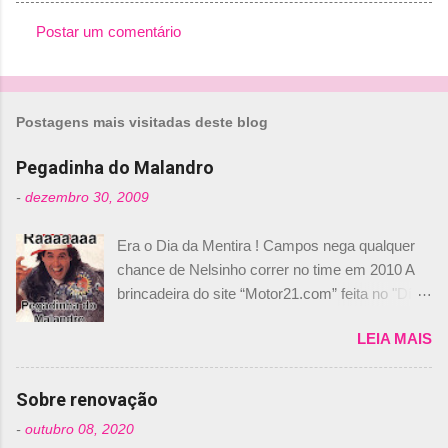
Postar um comentário
C
o
m
Postagens mais visitadas deste blog
e
n
Pegadinha do Malandro
t
-
dezembro 30, 2009
á
Era o Dia da Mentira ! Campos nega qualquer
r
chance de Nelsinho correr no time em 2010 A
i
brincadeira do site “Motor21.com” feita no "Día
o
de los Santos Inocentes" – que equivale ao 1º
s
LEIA MAIS
de abril –, afirmando que Nelson Piquet havia
comprado 15% das ações da Campos, dando,
com isso, um lugar no time a Nelsinho Piquet,
Sobre renovação
foi esclarecida de uma vez por todas por
-
outubro 08, 2020
Daniele Audetto, diretor da escuderia. O