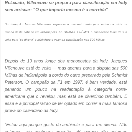
Relaxado, Villeneuve se prepara para classificação em Indy
sem arriscar: “O que importa mesmo é a corrrida”
Um tranquilo Jacques Villeneuve esperava o momento certo para entrar na pista na
manhã deste sábado em Indianápolis. Ao GRANDE PRÊMIO, o canadense falou de sua
volta para “se divertir” e minimizou o valor da classificação nas 500 Milhas
Depois de 19 anos longe dos monopostos da Indy, Jacques
Villeneuve está de volta — mas apenas para a disputa das 500
Milhas de Indianápolis a bordo do carro preparado pela Schmidt
Peterson. O campeão da F1 em 1997, é bem verdade, está
penando um pouco na readaptação à categoria norte-
americana que o revelou, mas está se divertindo também. E
essa é a principal razão de ter optado em correr a mais famosa
prova do calendário da Indy.
“Estou aqui porque gosto do ambiente e para me divertir. Não
estamos sob nenhuma pressão, até porque não estamos