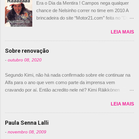
Era o Dia da Mentira ! Campos nega qualquer
chance de Nelsinho correr no time em 2010 A
brincadeira do site “Motor21.com” feita no "Día
de los Santos Inocentes" – que equivale ao 1º
LEIA MAIS
de abril –, afirmando que Nelson Piquet havia
comprado 15% das ações da Campos, dando,
com isso, um lugar no time a Nelsinho Piquet,
Sobre renovação
foi esclarecida de uma vez por todas por
-
outubro 08, 2020
Daniele Audetto, diretor da escuderia. O
dirigente foi taxativo ao declarar que o brasileiro
Segundo Kimi, não há nada confirmado sobre ele continuar na
não será o companheiro de Bruno Senna em
Alfa para o ano que vem como parte da imprensa vem
2010. "Na verdade, nós recebemos uma oferta
cravando por aí. Então acredito nele né? Kimi Räikkönen
de Piquet", admitiu Audetto. “Mas depois de ter
answers latest rumours: "If you believe the news then it’s the
assinado com Bruno Senna, não podemos ter
LEIA MAIS
truth but I’ve never had an option in my contract so that’s
dois brasileiros”, explicou, dizendo ainda que
should, pretty much, tell you that it’s not true." #Kimi7 #EifelGP
não tem nada contra o filho do tricampeão
#AlfaRomeoRacing pic.twitter.com/77EDVn39Ia — Kimi
Paula Senna Lalli
Nelson Piquet. “Ele é um bom piloto, rápido e
Räikkönen #7 (@FansOfKR) October 8, 2020 Abaixo, o
experiente.” Audetto disse ainda que a suposta
-
novembro 08, 2009
Romain falando sobre o fato do Iceman estar há tantos anos na
compra de parte da Campos feita por Piquet