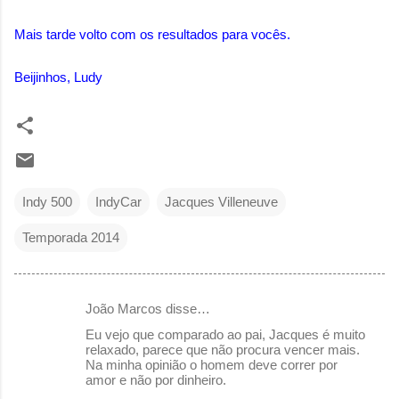
Mais tarde volto com os resultados para vocês.
Beijinhos, Ludy
Indy 500
IndyCar
Jacques Villeneuve
Temporada 2014
João Marcos disse…
C
Eu vejo que comparado ao pai, Jacques é muito
o
relaxado, parece que não procura vencer mais.
Na minha opinião o homem deve correr por
m
amor e não por dinheiro.
e