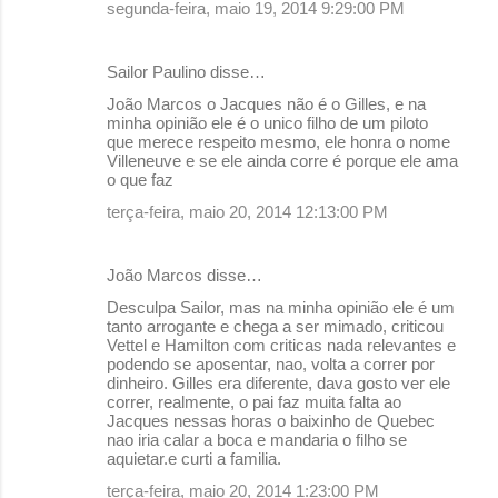
segunda-feira, maio 19, 2014 9:29:00 PM
n
t
Sailor Paulino disse…
á
João Marcos o Jacques não é o Gilles, e na
r
minha opinião ele é o unico filho de um piloto
que merece respeito mesmo, ele honra o nome
i
Villeneuve e se ele ainda corre é porque ele ama
o
o que faz
s
terça-feira, maio 20, 2014 12:13:00 PM
João Marcos disse…
Desculpa Sailor, mas na minha opinião ele é um
tanto arrogante e chega a ser mimado, criticou
Vettel e Hamilton com criticas nada relevantes e
podendo se aposentar, nao, volta a correr por
dinheiro. Gilles era diferente, dava gosto ver ele
correr, realmente, o pai faz muita falta ao
Jacques nessas horas o baixinho de Quebec
nao iria calar a boca e mandaria o filho se
aquietar.e curti a familia.
terça-feira, maio 20, 2014 1:23:00 PM