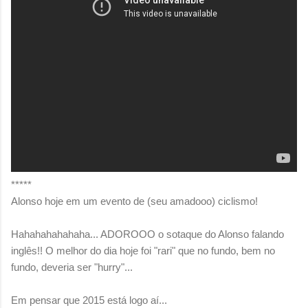
*****
Alonso hoje em um evento de (seu amadooo) ciclismo!
Hahahahahahaha... ADOROOO o sotaque do Alonso falando
inglês!! O melhor do dia hoje foi "rari" que no fundo, bem no
fundo, deveria ser "hurry"...
Em pensar que 2015 está logo aí...