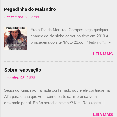
i
Pegadinha do Malandro
o
-
dezembro 30, 2009
s
Era o Dia da Mentira ! Campos nega qualquer
chance de Nelsinho correr no time em 2010 A
brincadeira do site “Motor21.com” feita no "Día
de los Santos Inocentes" – que equivale ao 1º
LEIA MAIS
de abril –, afirmando que Nelson Piquet havia
comprado 15% das ações da Campos, dando,
com isso, um lugar no time a Nelsinho Piquet,
Sobre renovação
foi esclarecida de uma vez por todas por
-
outubro 08, 2020
Daniele Audetto, diretor da escuderia. O
dirigente foi taxativo ao declarar que o brasileiro
Segundo Kimi, não há nada confirmado sobre ele continuar na
não será o companheiro de Bruno Senna em
Alfa para o ano que vem como parte da imprensa vem
2010. "Na verdade, nós recebemos uma oferta
cravando por aí. Então acredito nele né? Kimi Räikkönen
de Piquet", admitiu Audetto. “Mas depois de ter
answers latest rumours: "If you believe the news then it’s the
assinado com Bruno Senna, não podemos ter
LEIA MAIS
truth but I’ve never had an option in my contract so that’s