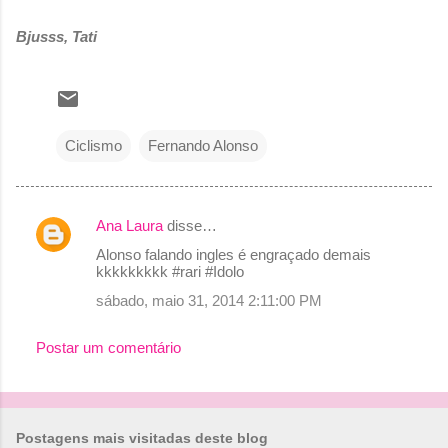
Bjusss, Tati
Ciclismo
Fernando Alonso
Ana Laura
disse…
C
Alonso falando ingles é engraçado demais
o
kkkkkkkkk #rari #Idolo
m
sábado, maio 31, 2014 2:11:00 PM
e
Postar um comentário
n
t
á
r
Postagens mais visitadas deste blog